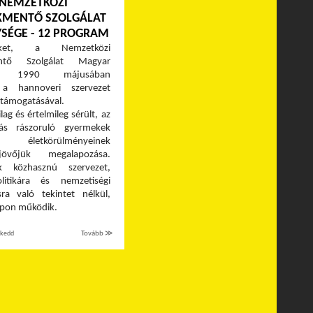
 NEMZETKÖZI
MENTŐ SZOLGÁLAT
SÉGE - 12 PROGRAM
ünket, a Nemzetközi
ntő Szolgálat Magyar
tét 1990 májusában
k a hannoveri szervezet
 támogatásával.
ilag és értelmileg sérült, az
s rászoruló gyermekek
a, életkörülményeinek
jövőjük megalapozása.
nk közhasznú szervezet,
olitikára és nemzetiségi
sra való tekintet nélkül,
apon működik.
 kedd
Tovább ≫