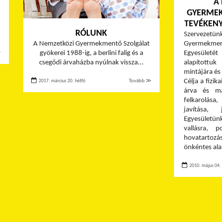
A
GYERMEK
TEVÉKENY
RÓLUNK
Szervezet
A Nemzetközi Gyermekmentő Szolgálat
Gyermekme
gyökerei 1988-ig, a berlini falig és a
Egyesüle
≫
csegődi árvaházba nyúlnak vissza...
alapítottu
mintájára és
Célja a fizika
2017. március 20. hétfő
Tovább ≫
árva és má
felkarolás
javítása, 
Egyesületü
vallásra, p
hovatartozá
önkéntes al
2010. május 04.