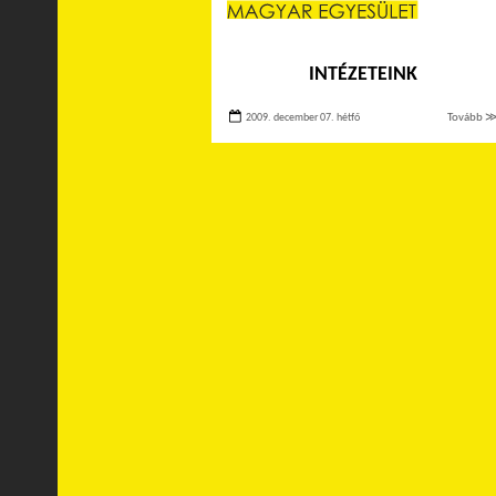
INTÉZETEINK
2009. december 07. hétfő
Tovább 