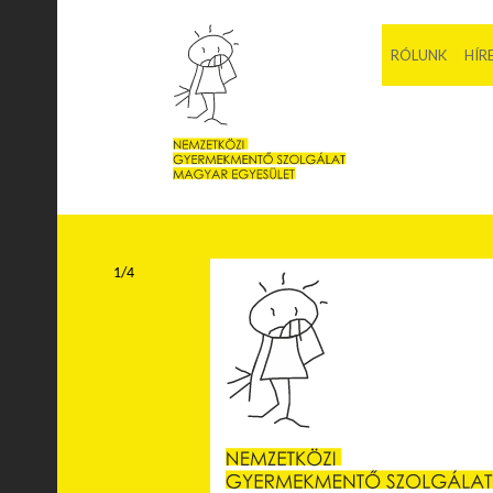
RÓLUNK
HÍR
1/4