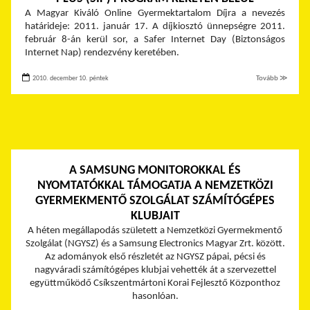
A Magyar Kiváló Online Gyermektartalom Díjra a nevezés
határideje: 2011. január 17. A díjkiosztó ünnepségre 2011.
február 8-án kerül sor, a Safer Internet Day (Biztonságos
Internet Nap) rendezvény keretében.
2010. december 10. péntek
Tovább ≫
A SAMSUNG MONITOROKKAL ÉS
NYOMTATÓKKAL TÁMOGATJA A NEMZETKÖZI
GYERMEKMENTŐ SZOLGÁLAT SZÁMÍTÓGÉPES
KLUBJAIT
A héten megállapodás született a Nemzetközi Gyermekmentő
Szolgálat (NGYSZ) és a Samsung Electronics Magyar Zrt. között.
Az adományok első részletét az NGYSZ pápai, pécsi és
nagyváradi számítógépes klubjai vehették át a szervezettel
együttműködő Csíkszentmártoni Korai Fejlesztő Központhoz
hasonlóan.