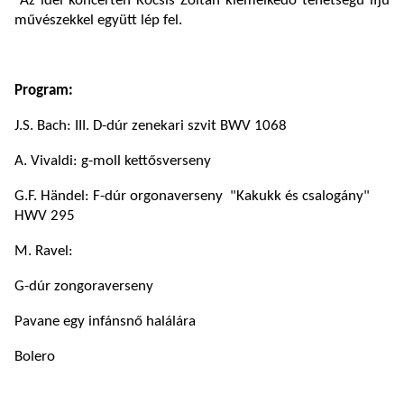
Az idei koncerten Kocsis Zoltán kiemelkedő tehetségű ifjú
művészekkel együtt lép fel.
Program:
J.S. Bach: III. D-dúr zenekari szvit BWV 1068
A. Vivaldi: g-moll kettősverseny
G.F. Händel: F-dúr orgonaverseny "Kakukk és csalogány"
HWV 295
M. Ravel:
G-dúr zongoraverseny
Pavane egy infánsnő halálára
Bolero