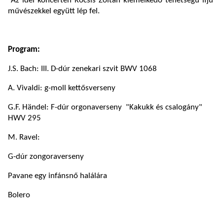
Az idei koncerten Kocsis Zoltán kiemelkedő tehetségű ifjú
művészekkel együtt lép fel.
Program:
J.S. Bach: III. D-dúr zenekari szvit BWV 1068
A. Vivaldi: g-moll kettősverseny
G.F. Händel: F-dúr orgonaverseny "Kakukk és csalogány"
HWV 295
M. Ravel:
G-dúr zongoraverseny
Pavane egy infánsnő halálára
Bolero