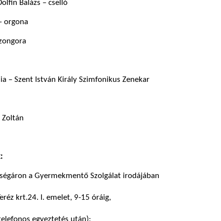
olfin Balázs – cselló
– orgona
 zongora
ia – Szent István Király Szimfonikus Zenekar
 Zoltán
:
ységáron a Gyermekmentő Szolgálat irodájában
éz krt.24. I. emelet, 9-15 óráig,
telefonos egyeztetés után):