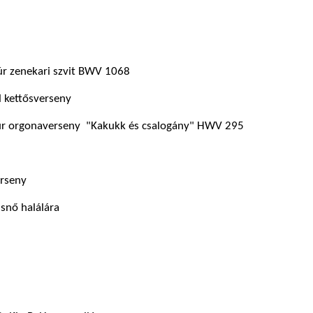
-dúr zenekari szvit BWV 1068
ll kettősverseny
dúr orgonaverseny "Kakukk és csalogány" HWV 295
rseny
snő halálára