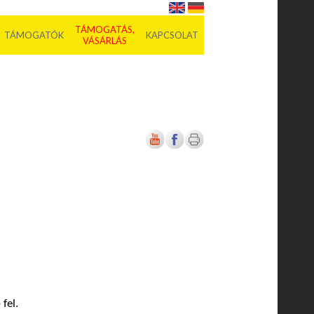
TÁMOGATÁS,
TÁMOGATÓK
KAPCSOLAT
VÁSÁRLÁS
fel.