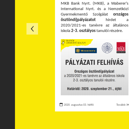
MKB Bank Nyrt. (MKB), a Waberer's
International Nyrt. és a Nemzetközi
Gyermekmentő Szolgálat
országos
ösztöndíjpályázatot
hirdet a
2020/2021-es tanévre az általános
iskola
2-3. osztályos
tanulói részére.
2020. augusztus 03. hétfő
Tovább 