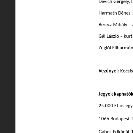
Devich Gergely, D
Harmath Dénes 
Berecz Mihály –
Gál László – kürt
Zuglói Filharmón
Vezényel:
Kocsis
Jegyek kaphatók
25.000 Ft-os eg
1066 Budapest Ter
Gabos Erikánál (