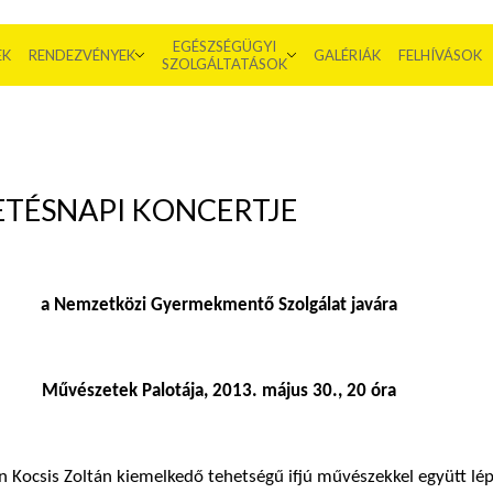
EGÉSZSÉGÜGYI
EK
RENDEZVÉNYEK
GALÉRIÁK
FELHÍVÁSOK
SZOLGÁLTATÁSOK
ETÉSNAPI KONCERTJE
a Nemzetközi Gyermekmentő Szolgálat javára
Művészetek Palotája, 2013. május 30., 20 óra
n Kocsis Zoltán kiemelkedő tehetségű ifjú művészekkel együtt lép 