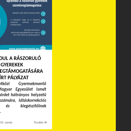
DUL A RÁSZORULÓ
GYEREKEK
EGTÁMOGATÁSÁRA
ÍRT PÁLYÁZAT
közi Gyermekmentő
Magyar Egyesület ismét
hirdet hátrányos helyzetű
zámára, látáskorrekciós
 és kiegészítőinek
.
03. szerda
Tovább ≫