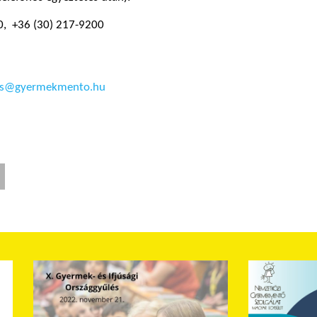
0, +36 (30) 217-9200
os@gyermekmento.hu