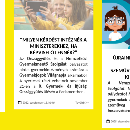
"MILYEN KÉRDÉST INTÉZNÉK A
MINISZTEREKHEZ, HA
KÉPVISELŐ LENNÉK?"
ÚJRAIN
Az
Országgyűlés
és a
Nemzetközi
Gyermekmentő Szolgálat
pályázatot
hirdet gyermekintézmények számára a
SZEMÜV
Gyermekjogok Világnapja
alkalmából.
KI
A nyertesek részt vehetnek november
A Nemzet
21-én a
X. Gyermek- és Ifjúsági
Szolgálat 
Országgyűlés
ülésén a Parlamentben.
pályázatot 
gyermekek s
2022. szeptember 12. hétfő
Tovább ≫
szemüveg
≫
beszerzésére
2025. december 