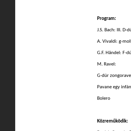
Program:
J.S. Bach: III. D
A. Vivaldi: g-mo
G.F. Händel: F-
M. Ravel:
G-dúr zongorave
Pavane egy infán
Bolero
Közreműködik: