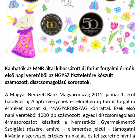
Kaphatók az MNB által kibocsátott új forint forgalmi érmék
első napi veretéből az NGYSZ tiszteletére készült
számozott, díszcsomagolású sorozatok.
A Magyar Nemzeti Bank Magyarország 2012. január 1-jétől
hatályos új Alaptörvényének értelmében új forint forgalmi
érméket bocsát ki, MAGYARORSZÁG körirattal. Ezek első
napi veretéből 1000 db számozott, egyedi díszcsomagolású
érmesorozatot készített a Nemzetközi Gyermekmentő
Szolgálat részére, amivel – elismerése jeléül – támogatni
kívánja a szervezet értékes munkáját, és fel szeretné hívni a