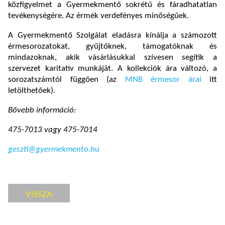
közfigyelmet a Gyermekmentő sokrétű és fáradhatatlan
tevékenységére. Az érmék verdefényes minőségűek.
A Gyermekmentő Szolgálat eladásra kínálja a számozott
érmesorozatokat, gyűjtőknek, támogatóknak és
mindazoknak, akik vásárlásukkal szívesen segítik a
szervezet karitatív munkáját. A kollekciók ára változó, a
sorozatszámtól függően (az
MNB érmesor árai
itt
letölthetőek).
Bővebb információ:
475-7013 vagy 475-7014
geszti@gyermekmento.hu
VISSZA