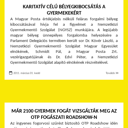
KARITATÍV CÉLÚ BÉLYEGKIBOCSÁTÁS A
GYERMEKEKÉRT
A Magyar Posta értékjelzés nélküli feláras forgalmi bélyeg
kibocsátásával hívja fel a figyelmet a Nemzetközi
Gyermekmentő Szolgálat (NGYSZ) munkájára. A legújabb
magyar bélyeg ünnepélyes forgalomba helyezésére a
Parlament Delegációs termében került sor Dr. Kövér László, a
Nemzetközi Gyermekmentő Szolgálat Magyar Egyesület
elnökének, Schmidt Pál, a Magyar Posta Zrt.
vezérigazgatójának és Dr. Edvi Péter, a Nemzetközi
Gyermekmentő Szolgálat alapító elnökének részvételével.
2011. március 01. kedd
Tovább ≫
MÁR 2100 GYERMEK FOGÁT VIZSGÁLTÁK MEG AZ
OTP FOGÁSZATI ROADSHOW-N
Az ingyenes fogorvosi szűrést biztosító OTP Roadshow idén