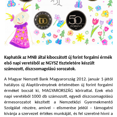
Kaphatók az MNB által kibocsátott új forint forgalmi érmék
első napi veretéből az NGYSZ tiszteletére készült
számozott, díszcsomagolású sorozatok.
A Magyar Nemzeti Bank Magyarország 2012. január 1-jétől
hatályos új Alaptörvényének értelmében új forint forgalmi
érméket bocsát ki, MAGYARORSZÁG körirattal. Ezek első
napi veretéből 1000 db számozott, egyedi díszcsomagolású
érmesorozatot készített a Nemzetközi Gyermekmentő
Szolgálat részére, amivel – elismerése jeléül – támogatni
kívánja a szervezet értékes munkáját, és fel szeretné hívni a