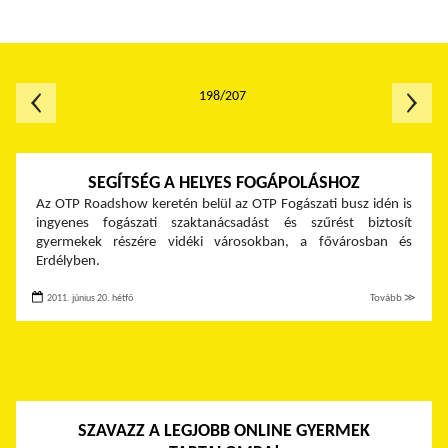
198/207
SEGÍTSÉG A HELYES FOGÁPOLÁSHOZ
Az OTP Roadshow keretén belül az OTP Fogászati busz idén is
ingyenes fogászati szaktanácsadást és szűrést biztosít
gyermekek részére vidéki városokban, a fővárosban és
Erdélyben.
2011. június 20. hétfő
Tovább ≫
SZAVAZZ A LEGJOBB ONLINE GYERMEK