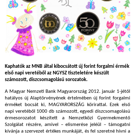
Kaphatók az MNB által kibocsátott új forint forgalmi érmék
első napi veretéből az NGYSZ tiszteletére készült
számozott, díszcsomagolású sorozatok.
A Magyar Nemzeti Bank Magyarország 2012. január 1-jétől
hatályos új Alaptörvényének értelmében új forint forgalmi
érméket bocsát ki, MAGYARORSZÁG körirattal. Ezek első
napi veretéből 1000 db számozott, egyedi díszcsomagolású
érmesorozatot készített a Nemzetközi Gyermekmentő
Szolgálat részére, amivel – elismerése jeléül – támogatni
kívánja a szervezet értékes munkáját, és fel szeretné hívni a