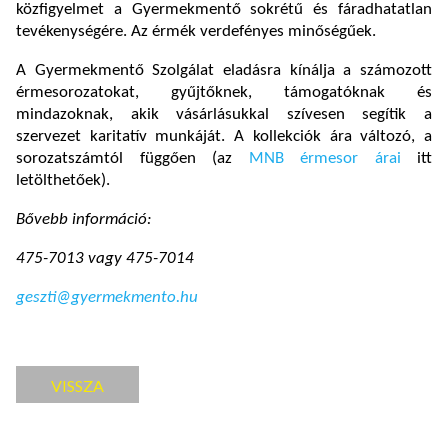
közfigyelmet a Gyermekmentő sokrétű és fáradhatatlan
tevékenységére. Az érmék verdefényes minőségűek.
A Gyermekmentő Szolgálat eladásra kínálja a számozott
érmesorozatokat, gyűjtőknek, támogatóknak és
mindazoknak, akik vásárlásukkal szívesen segítik a
szervezet karitatív munkáját. A kollekciók ára változó, a
sorozatszámtól függően (az
MNB érmesor árai
itt
letölthetőek).
Bővebb információ:
475-7013 vagy 475-7014
geszti@gyermekmento.hu
VISSZA