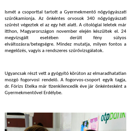
Ismét a csoporttal tartott a Gyermekmentő nőgyógyászati
szűrőkamionja. Az önkéntes orvosok 340 nőgyógyászati
szűrést végeztek el az egy hét alatt. A citológiai leletek már
itthon, Magyarországon november elején készültek el. 24
megvizsgált esetében derült fény súlyos
elváltozásra/betegségre. Mindez mutatja, milyen fontos a
megelőzés, vagyis a rendszeres szűrővizsgálatok.
Ugyancsak részt vett a gyógyító körúton az elmaradhatatlan
mozgó fogorvosi rendelő. A fogorvos-csoport egyik tagja,
dr. Fórizs Etelka már tizenkilencedik éve jár önkéntesként a
Gyermekmentővel Erdélybe.