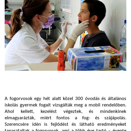
A fogorvosok egy hét alatt közel 300 óvodás és általános
iskolás gyermek fogait vizsgálták meg a mobil rendelőben.
Ahol kellett, kezelést végeztek, és mindenkinek
elmagyarázták, miért fontos a fog- és szájápolás.
Szerencsére idén is fejlődést és látható eredményeket
tapasztaltak a fogorvosok, ami a több éve tartó – évente