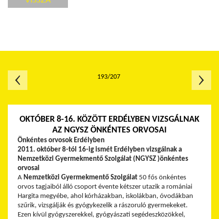
193/207
OKTÓBER 8-16. KÖZÖTT ERDÉLYBEN VIZSGÁLNAK
AZ NGYSZ ÖNKÉNTES ORVOSAI
Önkéntes orvosok Erdélyben
2011. október 8-tól 16-ig ismét Erdélyben vizsgálnak a
Nemzetközi Gyermekmentő Szolgálat (NGYSZ )önkéntes
orvosai
A
Nemzetközi Gyermekmentő Szolgálat
50 fős önkéntes
orvos tagjaiból álló csoport évente kétszer utazik a romániai
Hargita megyébe, ahol kórházakban, iskolákban, óvodákban
szűrik, vizsgálják és gyógykezelik a rászoruló gyermekeket.
Ezen kívül gyógyszerekkel, gyógyászati segédeszközökkel,