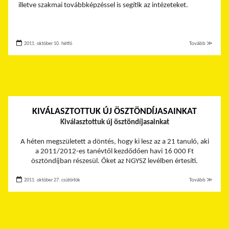
illetve szakmai továbbképzéssel is segítik az intézeteket.
2011. október 10. hétfő
Tovább ≫
KIVÁLASZTOTTUK ÚJ ÖSZTÖNDÍJASAINKAT
Kiválasztottuk új ösztöndíjasainkat
A héten megszületett a döntés, hogy ki lesz az a 21 tanuló, aki
a 2011/2012-es tanévtől kezdődően havi 16 000 Ft
ösztöndíjban részesül. Őket az NGYSZ levélben értesíti.
2011. október 27. csütörtök
Tovább ≫