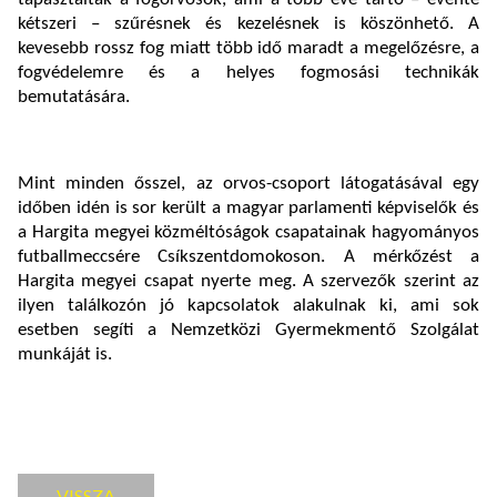
kétszeri – szűrésnek és kezelésnek is köszönhető. A
kevesebb rossz fog miatt több idő maradt a megelőzésre, a
fogvédelemre és a helyes fogmosási technikák
bemutatására.
Mint minden ősszel, az orvos-csoport látogatásával egy
időben idén is sor került a magyar parlamenti képviselők és
a Hargita megyei közméltóságok csapatainak hagyományos
futballmeccsére Csíkszentdomokoson. A mérkőzést a
Hargita megyei csapat nyerte meg. A szervezők szerint az
ilyen találkozón jó kapcsolatok alakulnak ki, ami sok
esetben segíti a Nemzetközi Gyermekmentő Szolgálat
munkáját is.
VISSZA