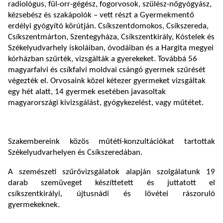
radiológus, fül-orr-gégész, fogorvosok, szülész-nőgyógyász,
kézsebész és szakápolók – vett részt a Gyermekmentő
erdélyi gyógyító körútján. Csíkszentdomokos, Csíkszereda,
Csíkszentmárton, Szentegyháza, Csíkszentkirály, Kóstelek és
Székelyudvarhely iskoláiban, óvodáiban és a Hargita megyei
kórházban szűrték, vizsgálták a gyerekeket. Továbbá 56
magyarfalvi és csíkfalvi moldvai csángó gyermek szűrését
végezték el. Orvosaink közel kétezer gyermeket vizsgáltak
egy hét alatt, 14 gyermek esetében javasoltak
magyarországi kivizsgálást, gyógykezelést, vagy műtétet.
Szakembereink közös műtéti-konzultációkat tartottak
Székelyudvarhelyen és Csíkszeredában.
A szemészeti szűrővizsgálatok alapján szolgálatunk 19
darab szemüveget készíttetett és juttatott el
csíkszentkirályi, újtusnádi és lövétei rászoruló
gyermekeknek.