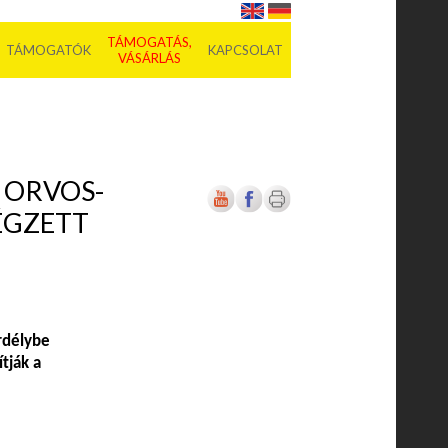
TÁMOGATÁS,
TÁMOGATÓK
KAPCSOLAT
VÁSÁRLÁS
 ORVOS-
ÉGZETT
rdélybe
tják a