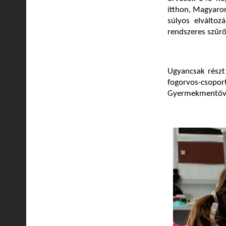
itthon, Magyaror
súlyos elváltoz
rendszeres szűrő
Ugyancsak részt
fogorvos-csoport
Gyermekmentőve