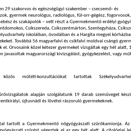
n 29 szakorvos és egészségügyi szakember – csecsemő- és
k, gyermek neurológus, radiológus, fül-orr-gégész, fogorvosok,
ebész és szakápolók – vett részt a Gyermekmentő erdélyi gyógyí
entdomokos, Csíkszereda, Csíkszentmárton, Szentegyháza, Csíksze
elyudvarhely iskoláiban, óvodáiban és a Hargita megyei kórházba
rekeket. Továbbá 56 magyarfalvi és csíkfalvi moldvai csángó gyer
k el. Orvosaink közel kétezer gyermeket vizsgáltak egy hét alatt, 
 javasoltak magyarországi kivizsgálást, gyógykezelést, vagy műt
 közös műtéti-konzultációkat tartottak Székelyudvarh
űrővizsgálatok alapján szolgálatunk 19 darab szemüveget készí
szentkirályi, újtusnádi és lövétei rászoruló gyermekeknek.
tal tartott a Gyermekmentő nőgyógyászati szűrőkamionja. Az
ógyászati szűrést végeztek el az egy hét alatt. A citológiai l