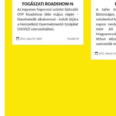
FOGÁSZATI ROADSHOW-N
Az ingyenes fogorvosi szűrést biztosító
A Safer In
OTP Roadshow idén május végén –
Biztonságos 
tizenhetedik alkalommal - indult útjára
mindenhol fe
a Nemzetközi Gyermekmentő Szolgálat
napon rend
(NGYSZ) szervezésében.
mint 60 
Magyarorszá
Itthon elő
2011. július 04. hétfő
Tovább ≫
szervezték m
2011. február 15