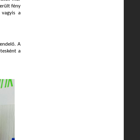
erült fény
 vagyis a
endelő. A
ntesként a