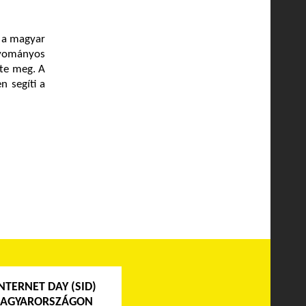
t a magyar
gyományos
te meg. A
n segíti a
NTERNET DAY (SID)
MAGYARORSZÁGON