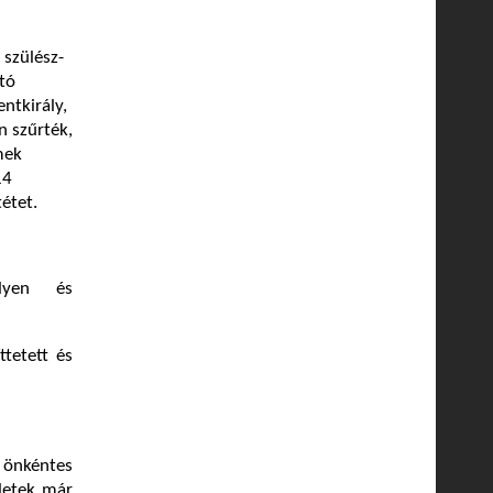
 szülész-
tó
ntkirály,
n szűrték,
mek
14
étet.
elyen és
ttetett és
 önkéntes
eletek már