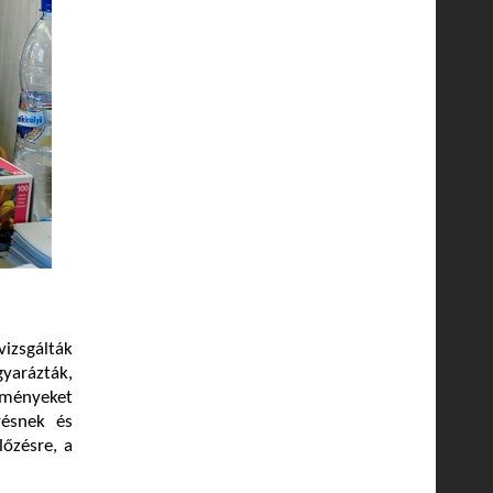
vizsgálták
gyarázták,
edményeket
résnek és
őzésre, a