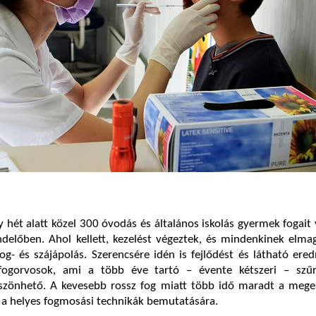
 hét alatt közel 300 óvodás és általános iskolás gyermek fogait 
delőben. Ahol kellett, kezelést végeztek, és mindenkinek elma
og- és szájápolás. Szerencsére idén is fejlődést és látható er
 fogorvosok, ami a több éve tartó – évente kétszeri – szű
öszönhető. A kevesebb rossz fog miatt több idő maradt a megel
 a helyes fogmosási technikák bemutatására.