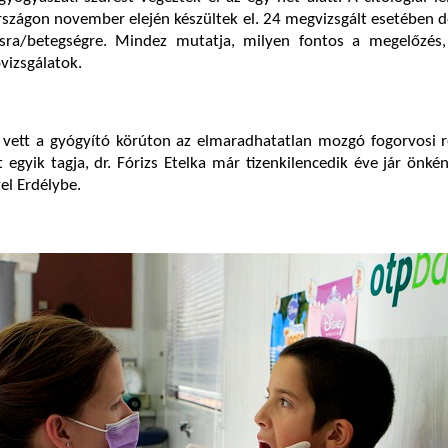
szágon november elején készültek el. 24 megvizsgált esetében d
ásra/betegségre. Mindez mutatja, milyen fontos a megelőzés,
vizsgálatok.
 vett a gyógyító körúton az elmaradhatatlan mozgó fogorvosi r
 egyik tagja, dr. Fórizs Etelka már tizenkilencedik éve jár önké
l Erdélybe.