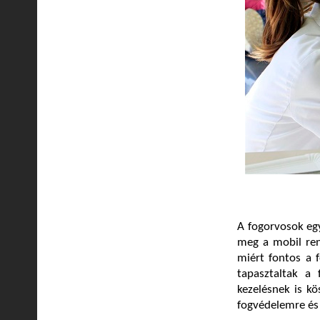
A fogorvosok egy
meg a mobil ren
miért fontos a f
tapasztaltak a
kezelésnek is k
fogvédelemre és