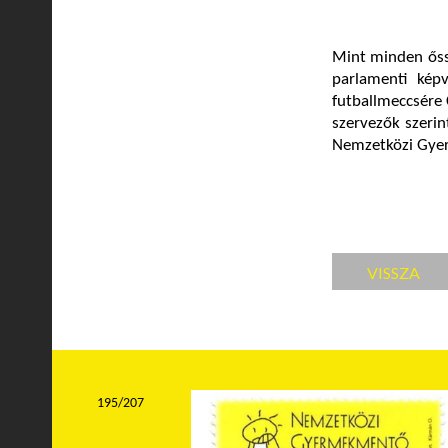
Mint minden őssz
parlamenti kép
futballmeccsére
szervezők szerin
Nemzetközi Gyer
VISSZA
195/207