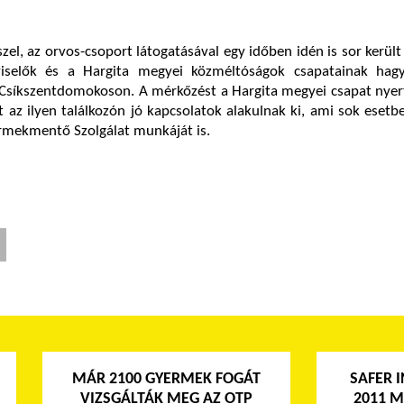
el, az orvos-csoport látogatásával egy időben idén is sor kerül
viselők és a Hargita megyei közméltóságok csapatainak ha
 Csíkszentdomokoson. A mérkőzést a Hargita megyei csapat nyer
t az ilyen találkozón jó kapcsolatok alakulnak ki, ami sok esetbe
mekmentő Szolgálat munkáját is.
MÁR 2100 GYERMEK FOGÁT
SAFER I
VIZSGÁLTÁK MEG AZ OTP
2011 