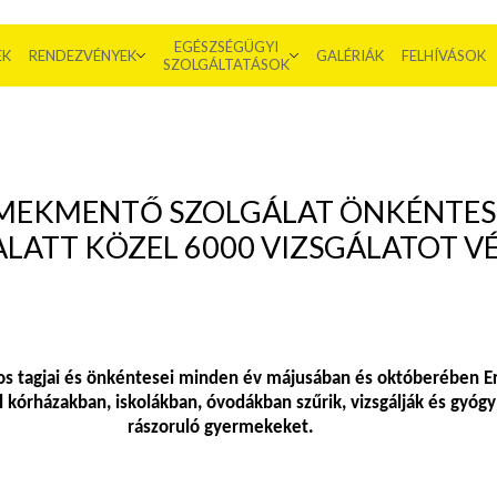
EGÉSZSÉGÜGYI
EK
RENDEZVÉNYEK
GALÉRIÁK
FELHÍVÁSOK
SZOLGÁLTATÁSOK
MEKMENTŐ SZOLGÁLAT ÖNKÉNTES
ALATT KÖZEL 6000 VIZSGÁLATOT V
s tagjai és önkéntesei minden év májusában és októberében E
l kórházakban, iskolákban, óvodákban szűrik, vizsgálják és gyógyí
rászoruló gyermekeket.