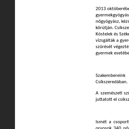
2013 októberébe
gyermekgyógyászo
nőgyógyász, kézs
körútján. Csíksz
Kóstelek és Szék
vizsgálták a gye
szűrését végezté
gyermek esetében
Szakembereink
Csíkszeredában.
A szemészeti sz
juttatott el csík
Ismét a csoport
orvosok 340 nőgy