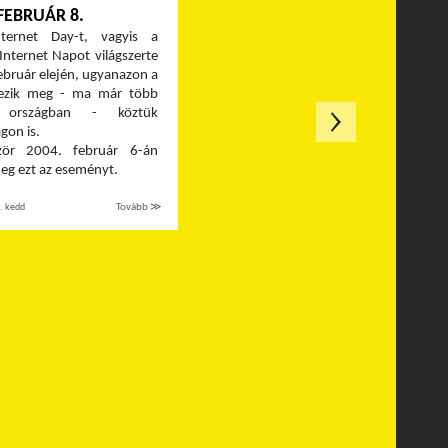
FEBRUÁR 8.
ternet Day-t, vagyis a
Internet Napot világszerte
bruár elején, ugyanazon a
ezik meg - ma már több
országban - köztük
gon is.
ször 2004. február 6-án
eg ezt az eseményt.
. kedd
Tovább ≫