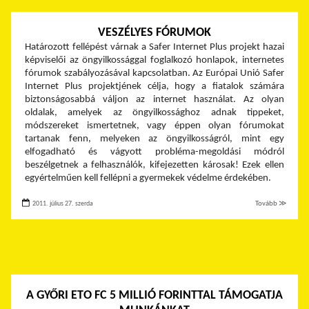
VESZÉLYES FÓRUMOK
Határozott fellépést várnak a Safer Internet Plus projekt hazai
képviselői az öngyilkossággal foglalkozó honlapok, internetes
fórumok szabályozásával kapcsolatban. Az Európai Unió Safer
Internet Plus projektjének célja, hogy a fiatalok számára
biztonságosabbá váljon az internet használat. Az olyan
oldalak, amelyek az öngyilkossághoz adnak tippeket,
módszereket ismertetnek, vagy éppen olyan fórumokat
tartanak fenn, melyeken az öngyilkosságról, mint egy
elfogadható és vágyott probléma-megoldási módról
beszélgetnek a felhasználók, kifejezetten károsak! Ezek ellen
egyértelműen kell fellépni a gyermekek védelme érdekében.
2011. július 27. szerda
Tovább ≫
A GYŐRI ETO FC 5 MILLIÓ FORINTTAL TÁMOGATJA