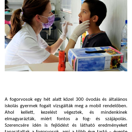
A fogorvosok egy hét alatt közel 300 óvodás és általános
iskolás gyermek fogait vizsgálták meg a mobil rendelőben.
Ahol kellett, kezelést végeztek, és mindenkinek
elmagyarázták, miért fontos a fog- és szájápolás.
Szerencsére idén is fejlődést és látható eredményeket
tapasztaltak a fogorvosok, ami a több éve tartó – évente