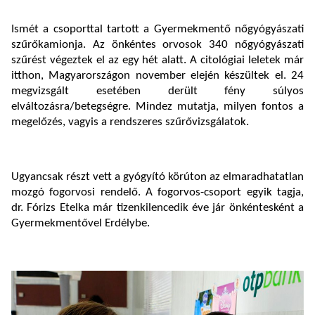
Ismét a csoporttal tartott a Gyermekmentő nőgyógyászati
szűrőkamionja. Az önkéntes orvosok 340 nőgyógyászati
szűrést végeztek el az egy hét alatt. A citológiai leletek már
itthon, Magyarországon november elején készültek el. 24
megvizsgált esetében derült fény súlyos
elváltozásra/betegségre. Mindez mutatja, milyen fontos a
megelőzés, vagyis a rendszeres szűrővizsgálatok.
Ugyancsak részt vett a gyógyító körúton az elmaradhatatlan
mozgó fogorvosi rendelő. A fogorvos-csoport egyik tagja,
dr. Fórizs Etelka már tizenkilencedik éve jár önkéntesként a
Gyermekmentővel Erdélybe.