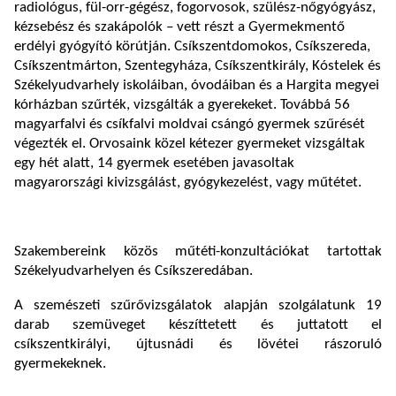
radiológus, fül-orr-gégész, fogorvosok, szülész-nőgyógyász,
kézsebész és szakápolók – vett részt a Gyermekmentő
erdélyi gyógyító körútján. Csíkszentdomokos, Csíkszereda,
Csíkszentmárton, Szentegyháza, Csíkszentkirály, Kóstelek és
Székelyudvarhely iskoláiban, óvodáiban és a Hargita megyei
kórházban szűrték, vizsgálták a gyerekeket. Továbbá 56
magyarfalvi és csíkfalvi moldvai csángó gyermek szűrését
végezték el. Orvosaink közel kétezer gyermeket vizsgáltak
egy hét alatt, 14 gyermek esetében javasoltak
magyarországi kivizsgálást, gyógykezelést, vagy műtétet.
Szakembereink közös műtéti-konzultációkat tartottak
Székelyudvarhelyen és Csíkszeredában.
A szemészeti szűrővizsgálatok alapján szolgálatunk 19
darab szemüveget készíttetett és juttatott el
csíkszentkirályi, újtusnádi és lövétei rászoruló
gyermekeknek.