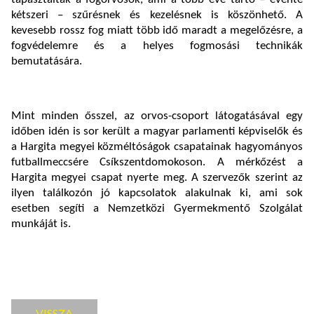
kétszeri – szűrésnek és kezelésnek is köszönhető. A
kevesebb rossz fog miatt több idő maradt a megelőzésre, a
fogvédelemre és a helyes fogmosási technikák
bemutatására.
Mint minden ősszel, az orvos-csoport látogatásával egy
időben idén is sor került a magyar parlamenti képviselők és
a Hargita megyei közméltóságok csapatainak hagyományos
futballmeccsére Csíkszentdomokoson. A mérkőzést a
Hargita megyei csapat nyerte meg. A szervezők szerint az
ilyen találkozón jó kapcsolatok alakulnak ki, ami sok
esetben segíti a Nemzetközi Gyermekmentő Szolgálat
munkáját is.
VISSZA