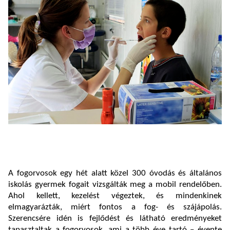
A fogorvosok egy hét alatt közel 300 óvodás és általános
iskolás gyermek fogait vizsgálták meg a mobil rendelőben.
Ahol kellett, kezelést végeztek, és mindenkinek
elmagyarázták, miért fontos a fog- és szájápolás.
Szerencsére idén is fejlődést és látható eredményeket
tapasztaltak a fogorvosok, ami a több éve tartó – évente