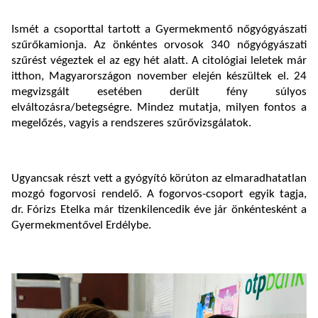
Ismét a csoporttal tartott a Gyermekmentő nőgyógyászati
szűrőkamionja. Az önkéntes orvosok 340 nőgyógyászati
szűrést végeztek el az egy hét alatt. A citológiai leletek már
itthon, Magyarországon november elején készültek el. 24
megvizsgált esetében derült fény súlyos
elváltozásra/betegségre. Mindez mutatja, milyen fontos a
megelőzés, vagyis a rendszeres szűrővizsgálatok.
Ugyancsak részt vett a gyógyító körúton az elmaradhatatlan
mozgó fogorvosi rendelő. A fogorvos-csoport egyik tagja,
dr. Fórizs Etelka már tizenkilencedik éve jár önkéntesként a
Gyermekmentővel Erdélybe.