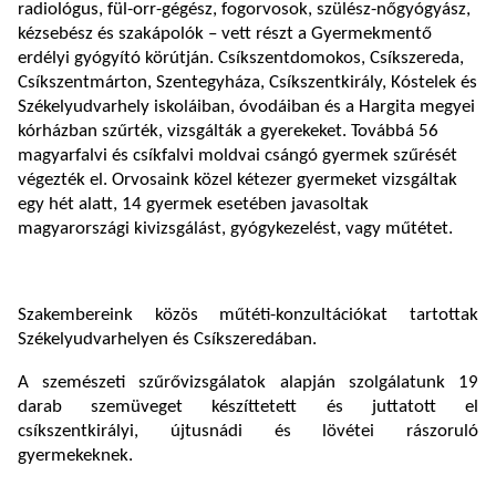
radiológus, fül-orr-gégész, fogorvosok, szülész-nőgyógyász,
kézsebész és szakápolók – vett részt a Gyermekmentő
erdélyi gyógyító körútján. Csíkszentdomokos, Csíkszereda,
Csíkszentmárton, Szentegyháza, Csíkszentkirály, Kóstelek és
Székelyudvarhely iskoláiban, óvodáiban és a Hargita megyei
kórházban szűrték, vizsgálták a gyerekeket. Továbbá 56
magyarfalvi és csíkfalvi moldvai csángó gyermek szűrését
végezték el. Orvosaink közel kétezer gyermeket vizsgáltak
egy hét alatt, 14 gyermek esetében javasoltak
magyarországi kivizsgálást, gyógykezelést, vagy műtétet.
Szakembereink közös műtéti-konzultációkat tartottak
Székelyudvarhelyen és Csíkszeredában.
A szemészeti szűrővizsgálatok alapján szolgálatunk 19
darab szemüveget készíttetett és juttatott el
csíkszentkirályi, újtusnádi és lövétei rászoruló
gyermekeknek.