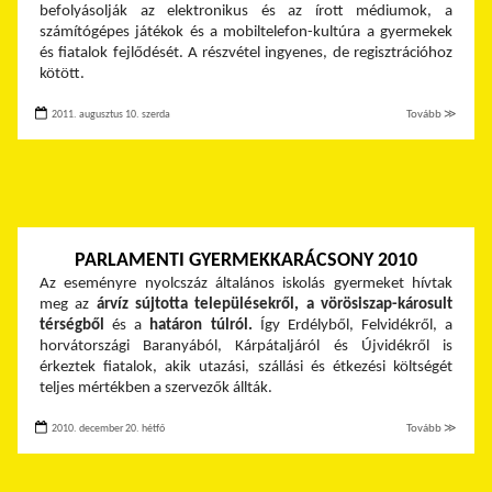
befolyásolják az elektronikus és az írott médiumok, a
számítógépes játékok és a mobiltelefon-kultúra a gyermekek
és fiatalok fejlődését. A részvétel ingyenes, de regisztrációhoz
kötött.
2011. augusztus 10. szerda
Tovább ≫
PARLAMENTI GYERMEKKARÁCSONY 2010
Az eseményre nyolcszáz általános iskolás gyermeket hívtak
meg az
árvíz sújtotta településekről, a vörösiszap-károsult
térségből
és a
határon túlról.
Így Erdélyből, Felvidékről, a
horvátországi Baranyából, Kárpátaljáról és Újvidékről is
érkeztek fiatalok, akik utazási, szállási és étkezési költségét
teljes mértékben a szervezők állták.
2010. december 20. hétfő
Tovább ≫