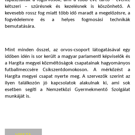
kétszeri – szűrésnek és kezelésnek is köszönhető. A
kevesebb rossz fog miatt több idő maradt a megelőzésre, a
fogvédelemre és a helyes fogmosási technikák
bemutatására.
Mint minden ősszel, az orvos-csoport látogatásával egy
időben idén is sor került a magyar parlamenti képviselők és
a Hargita megyei közméltóságok csapatainak hagyományos
futballmeccsére Csíkszentdomokoson. A mérkőzést a
Hargita megyei csapat nyerte meg. A szervezők szerint az
ilyen találkozón jó kapcsolatok alakulnak ki, ami sok
esetben segíti a Nemzetközi Gyermekmentő Szolgálat
munkáját is.
VISSZA