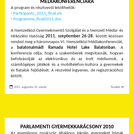
MÉDIAKONFERENCIÁRA
A program és résztvevői letölthetők:
-
Participants_2011_final.xls
-
Programme_final2011.doc
A Nemzetközi Gyermekmentő Szolgálat és a Nemzeti Média- és
Hírközlési Hatóság
2011. szeptember 26-28.
között közösen
rendezi meg a háromnapos VI. Nemzetközi Médiakonferenciát,
a
balatonalmádi Ramada Hotel Lake Balatonban
. A
konferencia célja, hogy a szakemberek megvitassák, hogyan
befolyásolják az elektronikus és az írott médiumok, a
számítógépes játékok és a mobiltelefon-kultúra a gyermekek
és fiatalok fejlődését. A részvétel ingyenes, de regisztrációhoz
kötött.
2011. augusztus 10. szerda
Tovább ≫
PARLAMENTI GYERMEKKARÁCSONY 2010
Az eseményre nyolcszáz általános iskolás gyermeket hívtak