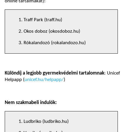
online tartalmakat):
1. Traff Park (traff.hu)
2. Okos doboz (okosdoboz.hu)
3. Rókalandozó (rokalandozo.hu)
Különdíj a legjobb gyermekvédelmi tartalomnak
: Unicef
Helpapp (
unicef.hu/helpapp/
)
Nem szakmabeli indulók:
1. Ludbriko (ludbriko.hu)