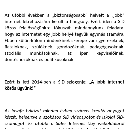
Az utóbbi években a „biztonságosabb” helyett a „jobb”
internet létrehozására került a hangsúly. Ezért idén a SID
közös felelősségünkre fókuszál: mindannyiunk feladata,
hogy az internetet egy jobb hellyé tegyük egymás számára.
Ebben külön-külön mindenkinek szerepe van: gyerekeknek,
fiataloknak, szülőknek, gondozóknak, pedagógusoknak,
szociális munkásoknak, az ipar képviselőinek,
döntéshozóknak és politikusoknak.
Ezért is lett 2014-ben a SID szlogenje:
„A jobb internet
közös ügyünk!”
Az Insafe hálózat minden évben számos kreatív anyagot
készít, beleértve a szokásos SID videospotot és iskolai SID-
csomagot. Ez utóbbi a Safer Internet Day weboldaláról