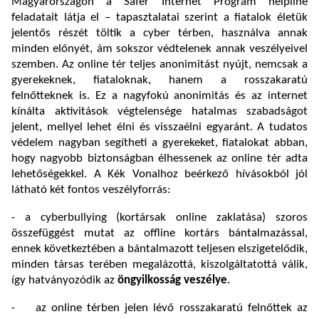
Magyarországon a Safer Internet Program helpline
feladatait látja el – tapasztalatai szerint a fiatalok életük
jelentős részét töltik a cyber térben, használva annak
minden előnyét, ám sokszor védtelenek annak veszélyeivel
szemben. Az online tér teljes anonimitást nyújt, nemcsak a
gyerekeknek, fiataloknak, hanem a rosszakaratú
felnőtteknek is. Ez a nagyfokú anonimitás és az internet
kínálta aktivitások végtelensége hatalmas szabadságot
jelent, mellyel lehet élni és visszaélni egyaránt. A tudatos
védelem nagyban segítheti a gyerekeket, fiatalokat abban,
hogy nagyobb biztonságban élhessenek az online tér adta
lehetőségekkel. A Kék Vonalhoz beérkező hívásokból jól
látható két fontos veszélyforrás:
- a cyberbullying (kortársak online zaklatása) szoros
összefüggést mutat az offline kortárs bántalmazással,
ennek következtében a bántalmazott teljesen elszigetelődik,
minden társas terében megalázottá, kiszolgáltatottá válik,
így hatványozódik az
öngyilkosság veszélye
.
- az online térben jelen lévő rosszakaratú felnőttek az