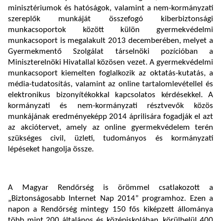
minisztériumok és hatóságok, valamint a nem-kormányzati
szereplők munkáját összefogó kiberbiztonsági
munkacsoportok között külön gyermekvédelmi
munkacsoport is megalakult 2013 decemberében, melyet a
Gyermekmentő Szolgálat társelnöki pozícióban a
Miniszterelnöki Hivatallal közösen vezet. A gyermekvédelmi
munkacsoport kiemelten foglalkozik az oktatás-kutatás, a
média-tudatosítás, valamint az online tartalomlevétellel és
elektronikus bizonyítékokkal kapcsolatos kérdésekkel. A
kormányzati és nem-kormányzati résztvevők közös
munkájának eredményeképp 2014 áprilisára fogadják el azt
az akciótervet, amely az online gyermekvédelem terén
szükséges civil, üzleti, tudományos és kormányzati
lépéseket hangolja össze.
A Magyar Rendőrség is örömmel csatlakozott a
„Biztonságosabb Internet Nap 2014” programhoz. Ezen a
napon a Rendőrség mintegy 150 fős kiképzett állománya
több mint 200 általános és középiskolában, körülbelül 400