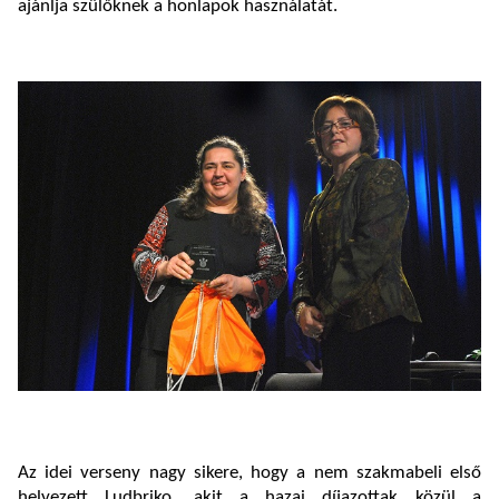
ajánlja szülőknek a honlapok használatát.
Az idei verseny nagy sikere, hogy a nem szakmabeli első
helyezett Ludbriko, akit a hazai díjazottak közül a