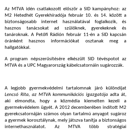
Az MTVA idén csatlakozott először a SID kampányhoz: az
M2 Hetedhét Gyerekhíradója február 10. és 14. között a
biztonságosabb internet használatával foglalkozik, és
hasznos tanácsokat ad szülőknek, gyerekeknek és
tanároknak. A Petőfi Rádión február 11-én a SID kapcsán
óránként hasznos információkat osztanak meg a
hallgatókkal.
A program népszerűsítésére elkészült SID tévéspotot az
MTVA és a UPC Magyarország kábelcsatornáin sugározzák.
A legjobb gyermekvédelmi tartalomnak járó különdíjat
Lencsó Rita, az MTVA kommunikációs igazgatója
adta át,
aki elmondta, hogy a közmédia kiemelten kezeli a
gyermekvédelem ügyét. A 2012 decemberében indított M2
gyerekcsatornáján számos olyan tartalmú anyagot sugároz
a gyermek korosztálynak, mely játszva tanítja a biztonságos
internethasználatot. Az MTVA több stratégiai