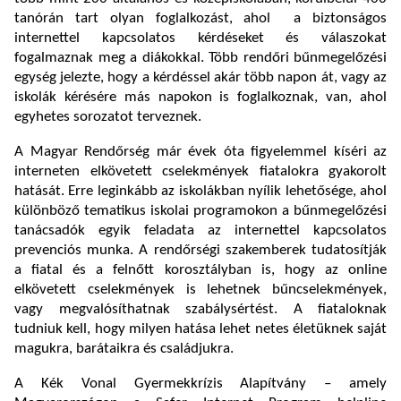
tanórán tart olyan foglalkozást, ahol a biztonságos
internettel kapcsolatos kérdéseket és válaszokat
fogalmaznak meg a diákokkal. Több rendőri bűnmegelőzési
egység jelezte, hogy a kérdéssel akár több napon át, vagy az
iskolák kérésére más napokon is foglalkoznak, van, ahol
egyhetes sorozatot terveznek.
A Magyar Rendőrség már évek óta figyelemmel kíséri az
interneten elkövetett cselekmények fiatalokra gyakorolt
hatását. Erre leginkább az iskolákban nyílik lehetősége, ahol
különböző tematikus iskolai programokon a bűnmegelőzési
tanácsadók egyik feladata az internettel kapcsolatos
prevenciós munka. A rendőrségi szakemberek tudatosítják
a fiatal és a felnőtt korosztályban is, hogy az online
elkövetett cselekmények is lehetnek bűncselekmények,
vagy megvalósíthatnak szabálysértést. A fiataloknak
tudniuk kell, hogy milyen hatása lehet netes életüknek saját
magukra, barátaikra és családjukra.
A Kék Vonal Gyermekkrízis Alapítvány – amely