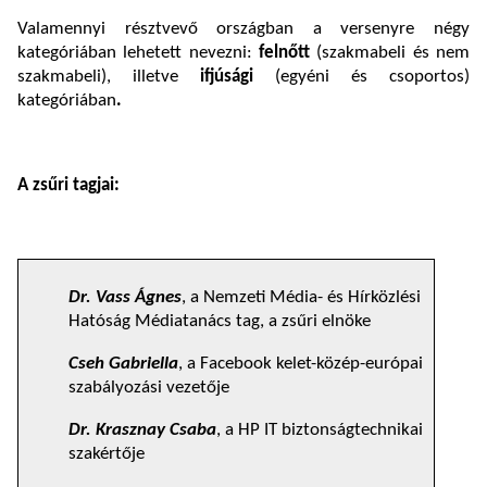
Valamennyi résztvevő országban a versenyre négy
kategóriában lehetett nevezni:
felnőtt
(szakmabeli és nem
szakmabeli), illetve
ifjúsági
(egyéni és csoportos)
kategóriában
.
A zsűri tagjai:
Dr. Vass Ágnes
, a Nemzeti Média- és Hírközlési
Hatóság Médiatanács tag, a zsűri elnöke
Cseh Gabriella
, a Facebook kelet-közép-európai
szabályozási vezetője
Dr. Krasznay Csaba
, a HP IT biztonságtechnikai
szakértője