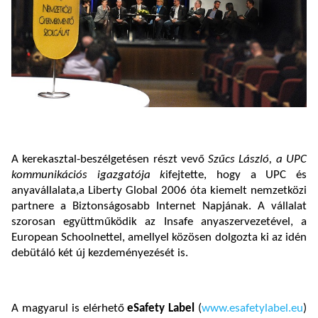
A kerekasztal-beszélgetésen részt vevő
Szűcs László, a UPC
kommunikációs igazgatója k
ifejtette, hogy a UPC és
anyavállalata,a Liberty Global 2006 óta kiemelt nemzetközi
partnere a Biztonságosabb Internet Napjának. A vállalat
szorosan együttműködik az Insafe anyaszervezetével, a
European Schoolnettel, amellyel közösen dolgozta ki az idén
debütáló két új kezdeményezését is.
A magyarul is elérhető
eSafety Label
(
www.esafetylabel.eu
)