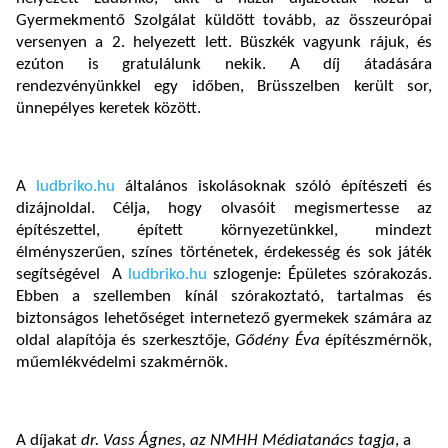
Gyermekmentő Szolgálat küldött tovább, az összeurópai
versenyen a 2. helyezett lett. Büszkék vagyunk rájuk, és
ezúton is gratulálunk nekik. A díj átadására
rendezvényünkkel egy időben, Brüsszelben került sor,
ünnepélyes keretek között.
A
ludbriko.hu
általános iskolásoknak szóló építészeti és
dizájnoldal. Célja, hogy olvasóit megismertesse az
építészettel, épített környezetünkkel, mindezt
élményszerűen, színes történetek, érdekesség és sok játék
segítségével A
ludbriko.hu
szlogenje: Épületes szórakozás.
Ebben a szellemben kínál szórakoztató, tartalmas és
biztonságos lehetőséget internetező gyermekek számára az
oldal alapítója és szerkesztője,
Gődény Éva
építészmérnök,
műemlékvédelmi szakmérnök.
A díjakat
dr. Vass Ágnes, az NMHH Médiatanács tagja
, a