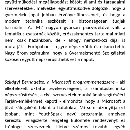
együttműködési megállapodást kötött állami és társadalmi
szervezetekkel, melyekkel együttműködve dolgozik, hogy a
gyermekek jogai jobban érvényesülhessenek, és hogy a
modern technika eszközeit is biztonságosan tudják
használni. Az M2 nagyon gyorsan piacvezetővé vált a
tematikus csatornák között, erőszakmentes tartalmai miatt
nem csak hazánkban, de - ahogy nemzetközi díjai is
mutatják - Európában is egyre népszerűbb és elismertebb.
Nagy öröm számukra, hogy a Gyermekmentő Szolgálattal
közösen együtt népszerűsíthetik ezt a napot.
Szilágyi Bernadette, a Microsoft programmenedzsere
- aki
elkötelezett oktatói tevékenységéért, a számítástechnika
népszerűsítésért, a civil szervezetek munkájának segítéséért
Tarján-emlékérmet kapott - elmondta, hogy a Microsoft a
jövő zálogaként tekint a fiatalokra. Mi sem bizonyítja ezt
jobban, mint YouthSpark nevű programja, amelyen
keresztül világszerte rengeteg különféle rendezvényt és
tréninget szerveznek, illetve számos további egyéb