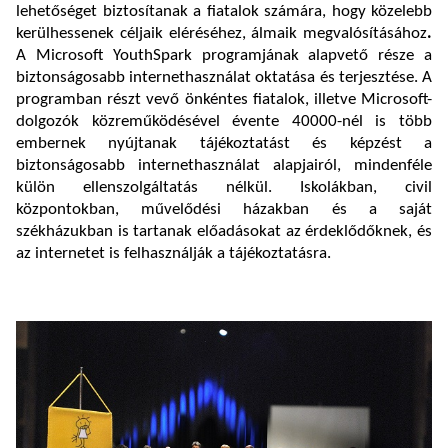
lehetőséget biztosítanak a fiatalok számára, hogy közelebb
kerülhessenek céljaik eléréséhez, álmaik megvalósításához
.
A Microsoft YouthSpark programjának alapvető része a
biztonságosabb internethasználat oktatása és terjesztése. A
programban részt vevő önkéntes fiatalok, illetve Microsoft-
dolgozók közreműködésével évente 40000-nél is több
embernek nyújtanak tájékoztatást és képzést a
biztonságosabb internethasználat alapjairól, mindenféle
külön ellenszolgáltatás nélkül. Iskolákban, civil
központokban, művelődési házakban és a saját
székházukban is tartanak előadásokat az érdeklődőknek, és
az internetet is felhasználják a tájékoztatásra.