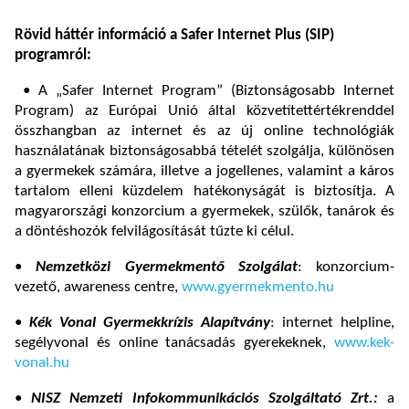
Rövid háttér információ a Safer Internet Plus (SIP)
programról:
• A „Safer Internet Program” (Biztonságosabb Internet
Program) az Európai Unió által közvetítettértékrenddel
összhangban az internet és az új online technológiák
használatának biztonságosabbá tételét szolgálja, különösen
a gyermekek számára, illetve a jogellenes, valamint a káros
tartalom elleni küzdelem hatékonyságát is biztosítja. A
magyarországi konzorcium a gyermekek, szülők, tanárok és
a döntéshozók felvilágosítását tűzte ki célul.
•
Nemzetközi Gyermekmentő Szolgálat
: konzorcium-
vezető, awareness centre,
www.gyermekmento.hu
•
Kék Vonal Gyermekkrízis Alapítvány
: internet helpline,
segélyvonal és online tanácsadás gyerekeknek,
www.kek-
vonal.hu
•
NISZ
Nemzeti Infokommunikációs Szolgáltató Zrt.:
a