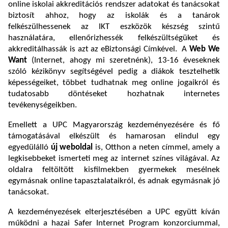
online iskolai akkreditációs rendszer adatokat és tanácsokat
biztosít ahhoz, hogy az iskolák és a tanárok
felkészülhessenek az IKT eszközök készség szintű
használatára, ellenőrizhessék felkészültségüket és
akkreditálhassák is azt az eBiztonsági Címkével. A
Web We
Want
(Internet, ahogy mi szeretnénk), 13-16 éveseknek
szóló kézikönyv segítségével pedig a diákok tesztelhetik
képességeiket, többet tudhatnak meg online jogaikról és
tudatosabb döntéseket hozhatnak internetes
tevékenységeikben.
Emellett a UPC Magyarország kezdeményezésére és fő
támogatásával elkészült és hamarosan elindul egy
egyedülálló
új weboldal
is, Otthon a neten címmel, amely a
legkisebbeket ismerteti meg az internet színes világával. Az
oldalra feltöltött kisfilmekben gyermekek mesélnek
egymásnak online tapasztalataikról, és adnak egymásnak jó
tanácsokat.
A kezdeményezések elterjesztésében a UPC együtt kíván
működni a hazai Safer Internet Program konzorciummal,