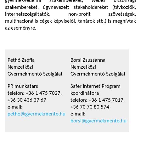
gyermekvédelmi szakembereket, webes biztonsági
szakembereket, úgynevezett stakeholdereket (távközlők,
internetszolgáltatók, non-profit szövetségek,
multinacionális cégek képviselői, tanárok stb.) is meghívtak
az eseményre.
Pethő Zsófia
Borsi Zsuzsanna
Nemzetközi
Nemzetközi
Gyermekmentő Szolgálat
Gyermekmentő Szolgálat
PR munkatárs
Safer Internet Program
telefon: +36 1 475 7027,
koordinátora
+36 30 436 37 67
telefon: +36 1 475 7017,
e-mail:
+36 70 70 80 574
petho@gyermekmento.hu
e-mail:
borsi@gyermekmento.hu