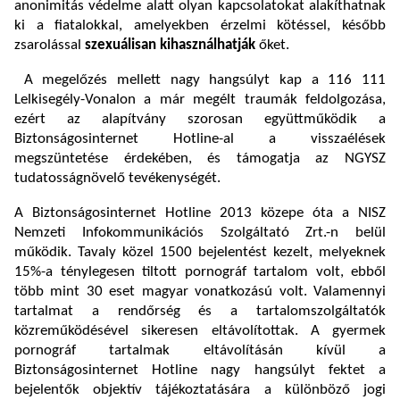
anonimitás védelme alatt olyan kapcsolatokat alakíthatnak
ki a fiatalokkal, amelyekben érzelmi kötéssel, később
zsarolással
szexuálisan kihasználhatják
őket.
A megelőzés mellett nagy hangsúlyt kap a 116 111
Lelkisegély-Vonalon a már megélt traumák feldolgozása,
ezért az alapítvány szorosan együttműködik a
Biztonságosinternet Hotline-al a visszaélések
megszüntetése érdekében, és támogatja az NGYSZ
tudatosságnövelő tevékenységét.
A Biztonságosinternet Hotline 2013 közepe óta a NISZ
Nemzeti Infokommunikációs Szolgáltató Zrt.-n belül
működik. Tavaly közel 1500 bejelentést kezelt, melyeknek
15%-a ténylegesen tiltott pornográf tartalom volt, ebből
több mint 30 eset magyar vonatkozású volt. Valamennyi
tartalmat a rendőrség és a tartalomszolgáltatók
közreműködésével sikeresen eltávolítottak. A gyermek
pornográf tartalmak eltávolításán kívül a
Biztonságosinternet Hotline nagy hangsúlyt fektet a
bejelentők objektív tájékoztatására a különböző jogi