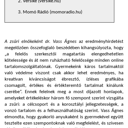
2. Versike (versike.hu)
3. Momó Rádió (momoradio.hu)
A zsűri elnökeként dr. Vass Ágnes
az eredményhirdetést
megelőzően összefoglaló beszédében kihangsúlyozta, hogy
„a felelős szerkesztői magatartás elengedhetetlen
kötelessége és át nem ruházható felelőssége minden online
tartalomszolgáltatónak. Gyermekeink káros tartalmaktól
való védelme viszont csak akkor lehet eredményes, ha
kreatívan kíváncsiságot ébresztő, ízléses grafikába
csomagolt, értékes és értékteremtő tartalmat kínálunk
cserébe”. Ennek felelnek meg a most díjazott honlapok,
amelyeket értékeléskor három fő szempont szerint vizsgálta
a zsűri: a célcsoport és a korosztályi jellegzetességek, a
vonzó tartalom és a felhasználhatóság szerint. Vass Ágnes
elmondta, hogy gyakorló anyukaként is gyermekével együtt
tesztelte ezen szempontoknak való megfelelést, és szívesen