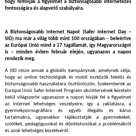
hogy felhívják a figyelmet a biztonságosabb internetezés
fontosságára és alapvető szabályaira.
A Biztonságosabb Internet Napot (Safer Internet Day –
SID) ma már a világ több mint 100 országában – beleértve
az Európai Unió mind a 27 tagállamát, így Magyarországot
is – minden évben február elején, ugyanazon a napon
rendezik meg.
A SID része annak a globális kampánynak, amelynek célja,
hogy az online technológiák és mobil eszközök felelős és
biztonságosabb használatára ösztönözzön. Szakemberek az
Európai Unió Safer Internet Program akciótervének keretein
belül világszerte ugyanazon a napon hívják fel a figyelmet
az internet lehetséges veszélyeire, így a zaklatásra, a
gyermekpornográfiára és egyéb illegális és káros
tartalmakra, ugyanakkor tájékoztatják a gyermekeket,
szülőket, pedagógusokat és döntéshozókat a problémákról
és azok lehetséges kezeléséről.