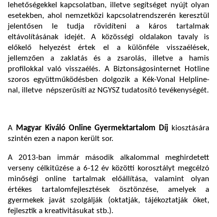
lehetőségekkel kapcsolatban, illetve segítséget nyújt olyan
esetekben, ahol nemzetközi kapcsolatrendszerén keresztül
jelentősen le tudja rövidíteni a káros tartalmak
eltávolításának idejét. A közösségi oldalakon tavaly is
előkelő helyezést értek el a különféle visszaélések,
jellemzően a zaklatás és a zsarolás, illetve a hamis
profilokkal való visszaélés. A Biztonságosinternet Hotline
szoros együttműködésben dolgozik a Kék-Vonal Helpline-
nal, illetve népszerűsíti az NGYSZ tudatosító tevékenységét.
A
Magyar Kiváló Online Gyermektartalom Díj
kiosztására
szintén ezen a napon került sor.
A 2013-ban immár második alkalommal meghirdetett
verseny célkitűzése a 6-12 év közötti korosztályt megcélzó
minőségi online tartalmak előállítása, valamint olyan
értékes tartalomfejlesztések ösztönzése, amelyek a
gyermekek javát szolgálják (oktatják, tájékoztatják őket,
fejlesztik a kreativitásukat stb.).