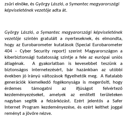
zsűri elnöke, és
György László, a Symantec magyarországi
képviseletének vezetője
adta át.
György László
,
a Symantec magyarországi képviseletének
vezetője
szintén gratulált a nyerteseknek, és elmondta,
hogy az Eurobarometer kutatások (Special Eurobarometer
404 – Cyber Security report) szerint Magyarországon a
kiberbiztonsági tudatosság szintje a fele az európai uniós
átlagénak. A gyakorlatban is kevesebbet teszünk a
biztonságos internetezésért, bár hazánkban az utóbbi
években jó irányú változások figyelhetők meg. A fiatalabb
generációk kiemelkedő fogékonysága is megerősíti, hogy
érdemes támogatni az ifjúságot felvértező
kezdeményezéseket, amelyek az említett területeken
nagyban segítik a felzárkózást. Ezért jelentős a Safer
Internet Program kezdeményezése, és ezért kelthet joggal
reményt a jövőre nézve.