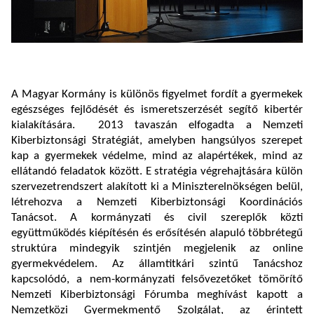
A Magyar Kormány is különös figyelmet fordít a gyermekek
egészséges fejlődését és ismeretszerzését segítő kibertér
kialakítására. 2013 tavaszán elfogadta a Nemzeti
Kiberbiztonsági Stratégiát, amelyben hangsúlyos szerepet
kap a gyermekek védelme, mind az alapértékek, mind az
ellátandó feladatok között. E stratégia végrehajtására külön
szervezetrendszert alakított ki a Miniszterelnökségen belül,
létrehozva a Nemzeti Kiberbiztonsági Koordinációs
Tanácsot. A kormányzati és civil szereplők közti
együttműködés kiépítésén és erősítésén alapuló többrétegű
struktúra mindegyik szintjén megjelenik az online
gyermekvédelem. Az államtitkári szintű Tanácshoz
kapcsolódó, a nem-kormányzati felsővezetőket tömörítő
Nemzeti Kiberbiztonsági Fórumba meghívást kapott a
Nemzetközi Gyermekmentő Szolgálat, az érintett