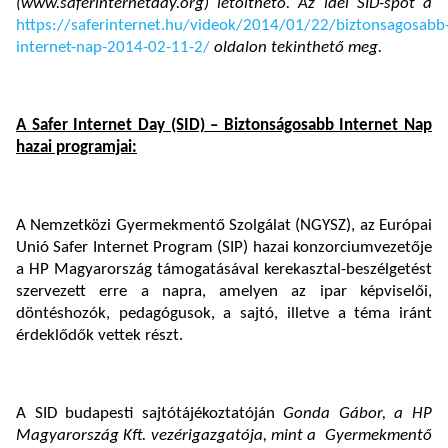
(www.saferinternetday.org) letölthető. Az idei SID-spot a
https://saferinternet.hu/videok/2014/01/22/biztonsagosabb
internet-nap-2014-02-11-2/
oldalon tekinthető meg.
A Safer Internet Day (SID) – Biztonságosabb Internet Nap
hazai programjai:
A Nemzetközi Gyermekmentő Szolgálat (NGYSZ), az Európai
Unió Safer Internet Program (SIP) hazai konzorciumvezetője
a HP Magyarország támogatásával kerekasztal-beszélgetést
szervezett erre a napra, amelyen az ipar képviselői,
döntéshozók, pedagógusok, a sajtó, illetve a téma iránt
érdeklődők vettek részt.
A SID budapesti sajtótájékoztatóján
Gonda Gábor,
a HP
Magyarország Kft. vezérigazgatója, mint a Gyermekmentő