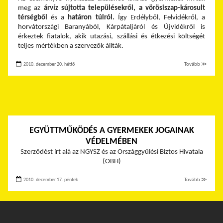
meg az
árvíz sújtotta településekről, a vörösiszap-károsult
térségből
és a
határon túlról.
Így Erdélyből, Felvidékről, a
horvátországi Baranyából, Kárpátaljáról és Újvidékről is
érkeztek fiatalok, akik utazási, szállási és étkezési költségét
teljes mértékben a szervezők állták.
2010. december 20. hétfő
Tovább ≫
EGYÜTTMŰKÖDÉS A GYERMEKEK JOGAINAK
VÉDELMÉBEN
Szerződést írt alá az NGYSZ és az Országgyűlési Biztos Hivatala
(OBH)
2010. december 17. péntek
Tovább ≫