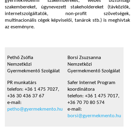
gyermekvédelmi szakembereket, webes biztonsági
szakembereket, úgynevezett stakeholdereket (távközlők,
internetszolgáltatók, non-profit szövetségek,
multinacionális cégek képviselői, tanárok stb.) is meghívtak
az eseményre.
Pethő Zsófia
Borsi Zsuzsanna
Nemzetközi
Nemzetközi
Gyermekmentő Szolgálat
Gyermekmentő Szolgálat
PR munkatárs
Safer Internet Program
telefon: +36 1 475 7027,
koordinátora
+36 30 436 37 67
telefon: +36 1 475 7017,
e-mail:
+36 70 70 80 574
petho@gyermekmento.hu
e-mail:
borsi@gyermekmento.hu