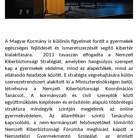
A Magyar Kormány is különös figyelmet fordít a gyermekek
egészséges fejlődését és ismeretszerzését segítő kibertér
kialakítására. 2013 tavaszán elfogadta a Nemzeti
Kiberbiztonsági Stratégiát, amelyben hangsúlyos szerepet
kap a gyermekek védelme, mind az alapértékek, mind az
ellátandó feladatok között. E stratégia végrehajtására külön
szervezetrendszert alakított ki a Miniszterelnökségen belül,
létrehozva a Nemzeti Kiberbiztonsági Koordinációs
Tanácsot. A kormányzati és civil szereplők közti
együttműködés kiépítésén és erősítésén alapuló többrétegű
struktúra mindegyik szintjén megjelenik az online
gyermekvédelem. Az államtitkári szintű Tanácshoz
kapcsolódó, a nem-kormányzati felsővezetőket tömörítő
Nemzeti Kiberbiztonsági Fórumba meghívást kapott a
Nemzetközi Gyermekmentő Szolgálat, az érintett