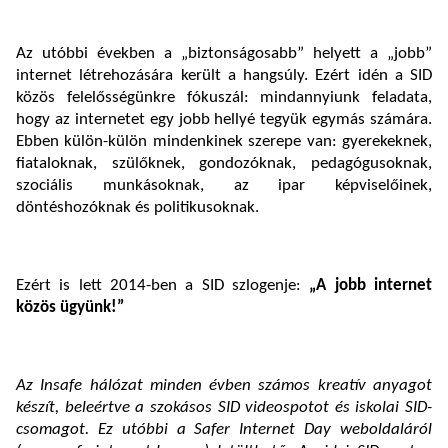
Az utóbbi években a „biztonságosabb” helyett a „jobb”
internet létrehozására került a hangsúly. Ezért idén a SID
közös felelősségünkre fókuszál: mindannyiunk feladata,
hogy az internetet egy jobb hellyé tegyük egymás számára.
Ebben külön-külön mindenkinek szerepe van: gyerekeknek,
fiataloknak, szülőknek, gondozóknak, pedagógusoknak,
szociális munkásoknak, az ipar képviselőinek,
döntéshozóknak és politikusoknak.
Ezért is lett 2014-ben a SID szlogenje:
„A jobb internet
közös ügyünk!”
Az Insafe hálózat minden évben számos kreatív anyagot
készít, beleértve a szokásos SID videospotot és iskolai SID-
csomagot. Ez utóbbi a Safer Internet Day weboldaláról