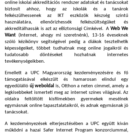
online iskolai akkreditációs rendszer adatokat és tanácsokat
biztosít ahhoz, hogy az iskolák és a tanárok
felkészülhessenek az IKT eszközök készség szintű
használatára, ellenőrizhessék felkészültségüket és
akkreditálhassák is azt az eBiztonsági Címkével. A
Web We
Want
(Internet, ahogy mi szeretnénk), 13-16 éveseknek
szóló kézikönyv segítségével pedig a diákok tesztelhetik
képességeiket, többet tudhatnak meg online jogaikról és
tudatosabb döntéseket hozhatnak internetes
tevékenységeikben.
Emellett a UPC Magyarország kezdeményezésére és fő
támogatásával elkészült és hamarosan elindul egy
egyedülálló
új weboldal
is, Otthon a neten címmel, amely a
legkisebbeket ismerteti meg az internet színes világával. Az
oldalra feltöltött kisfilmekben gyermekek mesélnek
egymásnak online tapasztalataikról, és adnak egymásnak jó
tanácsokat.
A kezdeményezések elterjesztésében a UPC együtt kíván
működni a hazai Safer Internet Program konzorciummal,