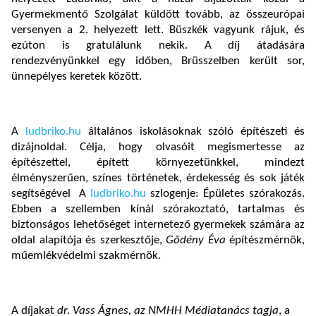
Gyermekmentő Szolgálat küldött tovább, az összeurópai
versenyen a 2. helyezett lett. Büszkék vagyunk rájuk, és
ezúton is gratulálunk nekik. A díj átadására
rendezvényünkkel egy időben, Brüsszelben került sor,
ünnepélyes keretek között.
A
ludbriko.hu
általános iskolásoknak szóló építészeti és
dizájnoldal. Célja, hogy olvasóit megismertesse az
építészettel, épített környezetünkkel, mindezt
élményszerűen, színes történetek, érdekesség és sok játék
segítségével A
ludbriko.hu
szlogenje: Épületes szórakozás.
Ebben a szellemben kínál szórakoztató, tartalmas és
biztonságos lehetőséget internetező gyermekek számára az
oldal alapítója és szerkesztője,
Gődény Éva
építészmérnök,
műemlékvédelmi szakmérnök.
A díjakat
dr. Vass Ágnes, az NMHH Médiatanács tagja
, a