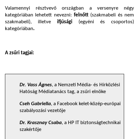
Valamennyi résztvevő országban a versenyre négy
kategóriában lehetett nevezni:
felnőtt
(szakmabeli és nem
szakmabeli), illetve
ifjúsági
(egyéni és csoportos)
kategóriában
.
A zsűri tagjai:
Dr. Vass Ágnes
, a Nemzeti Média- és Hírközlési
Hatóság Médiatanács tag, a zsűri elnöke
Cseh Gabriella
, a Facebook kelet-közép-európai
szabályozási vezetője
Dr. Krasznay Csaba
, a HP IT biztonságtechnikai
szakértője