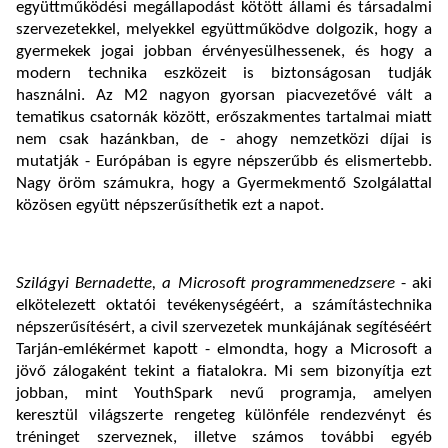
együttműködési megállapodást kötött állami és társadalmi
szervezetekkel, melyekkel együttműködve dolgozik, hogy a
gyermekek jogai jobban érvényesülhessenek, és hogy a
modern technika eszközeit is biztonságosan tudják
használni. Az M2 nagyon gyorsan piacvezetővé vált a
tematikus csatornák között, erőszakmentes tartalmai miatt
nem csak hazánkban, de - ahogy nemzetközi díjai is
mutatják - Európában is egyre népszerűbb és elismertebb.
Nagy öröm számukra, hogy a Gyermekmentő Szolgálattal
közösen együtt népszerűsíthetik ezt a napot.
Szilágyi Bernadette, a Microsoft programmenedzsere
- aki
elkötelezett oktatói tevékenységéért, a számítástechnika
népszerűsítésért, a civil szervezetek munkájának segítéséért
Tarján-emlékérmet kapott - elmondta, hogy a Microsoft a
jövő zálogaként tekint a fiatalokra. Mi sem bizonyítja ezt
jobban, mint YouthSpark nevű programja, amelyen
keresztül világszerte rengeteg különféle rendezvényt és
tréninget szerveznek, illetve számos további egyéb