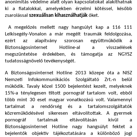
anonimitás védelme alatt olyan kapcsolatokat alakíthatnak
ki a fiatalokkal, amelyekben érzelmi kötéssel, később
zsarolással
szexuálisan kihasználhatják
őket.
A megelőzés mellett nagy hangsúlyt kap a 116 111
Lelkisegély-Vonalon a már megélt traumák feldolgozása,
ezért az alapítvány szorosan együttműködik a
Biztonságosinternet Hotline-al a visszaélések
megszüntetése érdekében, és támogatja az NGYSZ
tudatosságnövelő tevékenységét.
A Biztonságosinternet Hotline 2013 közepe óta a NISZ
Nemzeti Infokommunikációs Szolgáltató Zrt.-n belül
működik. Tavaly közel 1500 bejelentést kezelt, melyeknek
15%-a ténylegesen tiltott pornográf tartalom volt, ebből
több mint 30 eset magyar vonatkozású volt. Valamennyi
tartalmat a rendőrség és a tartalomszolgáltatók
közreműködésével sikeresen eltávolítottak. A gyermek
pornográf tartalmak eltávolításán kívül a
Biztonságosinternet Hotline nagy hangsúlyt fektet a
bejelentők objektív tájékoztatására a különböző jogi