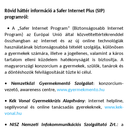
Rövid háttér információ a Safer Internet Plus (SIP)
programról:
• A „Safer Internet Program” (Biztonságosabb Internet
Program) az Európai Unió által közvetítettértékrenddel
összhangban az internet és az új online technológiák
használatának biztonságosabbá tételét szolgálja, különösen
a gyermekek számára, illetve a jogellenes, valamint a káros
tartalom elleni küzdelem hatékonyságát is biztosítja. A
magyarországi konzorcium a gyermekek, szülők, tanárok és
a döntéshozók felvilágosítását tűzte ki célul.
•
Nemzetközi Gyermekmentő Szolgálat
: konzorcium-
vezető, awareness centre,
www.gyermekmento.hu
•
Kék Vonal Gyermekkrízis Alapítvány
: internet helpline,
segélyvonal és online tanácsadás gyerekeknek,
www.kek-
vonal.hu
•
NISZ
Nemzeti Infokommunikációs Szolgáltató Zrt.:
a