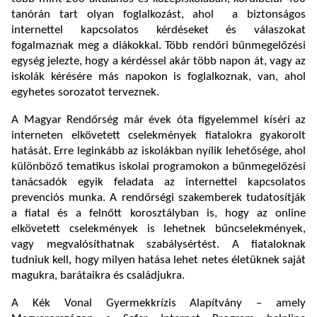
tanórán tart olyan foglalkozást, ahol a biztonságos
internettel kapcsolatos kérdéseket és válaszokat
fogalmaznak meg a diákokkal. Több rendőri bűnmegelőzési
egység jelezte, hogy a kérdéssel akár több napon át, vagy az
iskolák kérésére más napokon is foglalkoznak, van, ahol
egyhetes sorozatot terveznek.
A Magyar Rendőrség már évek óta figyelemmel kíséri az
interneten elkövetett cselekmények fiatalokra gyakorolt
hatását. Erre leginkább az iskolákban nyílik lehetősége, ahol
különböző tematikus iskolai programokon a bűnmegelőzési
tanácsadók egyik feladata az internettel kapcsolatos
prevenciós munka. A rendőrségi szakemberek tudatosítják
a fiatal és a felnőtt korosztályban is, hogy az online
elkövetett cselekmények is lehetnek bűncselekmények,
vagy megvalósíthatnak szabálysértést. A fiataloknak
tudniuk kell, hogy milyen hatása lehet netes életüknek saját
magukra, barátaikra és családjukra.
A Kék Vonal Gyermekkrízis Alapítvány – amely