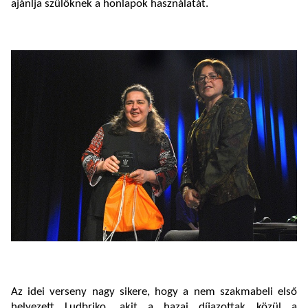
ajánlja szülőknek a honlapok használatát.
Az idei verseny nagy sikere, hogy a nem szakmabeli első
helyezett Ludbriko, akit a hazai díjazottak közül a