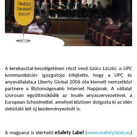
A kerekasztal-beszélgetésen részt vevő
Szűcs László, a UPC
kommunikációs igazgatója k
ifejtette, hogy a UPC és
anyavállalata,a Liberty Global 2006 óta kiemelt nemzetközi
partnere a Biztonságosabb Internet Napjának. A vállalat
szorosan együttműködik az Insafe anyaszervezetével, a
European Schoolnettel, amellyel közösen dolgozta ki az idén
debütáló két új kezdeményezését is.
A magyarul is elérhető
eSafety Label
(
www.esafetylabel.eu
)