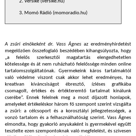
2. Versike (versike.hu)
3. Momó Rádió (momoradio.hu)
A zsűri elnökeként dr. Vass Ágnes
az eredményhirdetést
megelőzően összefoglaló beszédében kihangsúlyozta, hogy
„a felelős szerkesztői magatartás elengedhetetlen
kötelessége és át nem ruházható felelőssége minden online
tartalomszolgáltatónak. Gyermekeink káros tartalmaktól
való védelme viszont csak akkor lehet eredményes, ha
kreatívan kíváncsiságot ébresztő, ízléses grafikába
csomagolt, értékes és értékteremtő tartalmat kínálunk
cserébe”. Ennek felelnek meg a most díjazott honlapok,
amelyeket értékeléskor három fő szempont szerint vizsgálta
a zsűri: a célcsoport és a korosztályi jellegzetességek, a
vonzó tartalom és a felhasználhatóság szerint. Vass Ágnes
elmondta, hogy gyakorló anyukaként is gyermekével együtt
tesztelte ezen szempontoknak való megfelelést, és szívesen