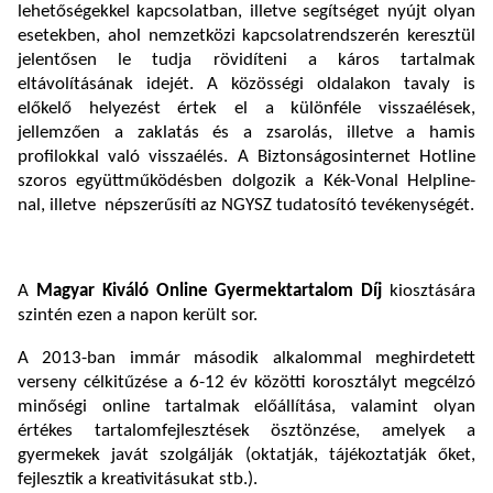
lehetőségekkel kapcsolatban, illetve segítséget nyújt olyan
esetekben, ahol nemzetközi kapcsolatrendszerén keresztül
jelentősen le tudja rövidíteni a káros tartalmak
eltávolításának idejét. A közösségi oldalakon tavaly is
előkelő helyezést értek el a különféle visszaélések,
jellemzően a zaklatás és a zsarolás, illetve a hamis
profilokkal való visszaélés. A Biztonságosinternet Hotline
szoros együttműködésben dolgozik a Kék-Vonal Helpline-
nal, illetve népszerűsíti az NGYSZ tudatosító tevékenységét.
A
Magyar Kiváló Online Gyermektartalom Díj
kiosztására
szintén ezen a napon került sor.
A 2013-ban immár második alkalommal meghirdetett
verseny célkitűzése a 6-12 év közötti korosztályt megcélzó
minőségi online tartalmak előállítása, valamint olyan
értékes tartalomfejlesztések ösztönzése, amelyek a
gyermekek javát szolgálják (oktatják, tájékoztatják őket,
fejlesztik a kreativitásukat stb.).