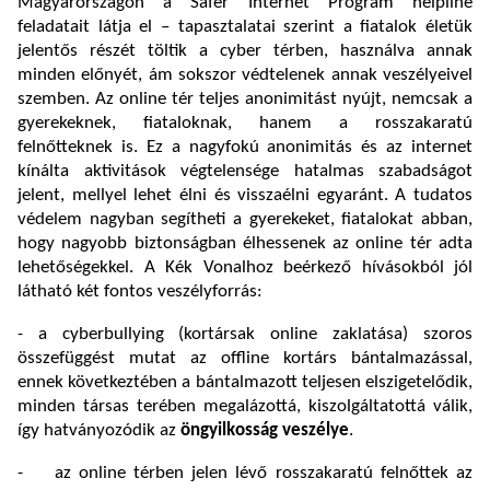
Magyarországon a Safer Internet Program helpline
feladatait látja el – tapasztalatai szerint a fiatalok életük
jelentős részét töltik a cyber térben, használva annak
minden előnyét, ám sokszor védtelenek annak veszélyeivel
szemben. Az online tér teljes anonimitást nyújt, nemcsak a
gyerekeknek, fiataloknak, hanem a rosszakaratú
felnőtteknek is. Ez a nagyfokú anonimitás és az internet
kínálta aktivitások végtelensége hatalmas szabadságot
jelent, mellyel lehet élni és visszaélni egyaránt. A tudatos
védelem nagyban segítheti a gyerekeket, fiatalokat abban,
hogy nagyobb biztonságban élhessenek az online tér adta
lehetőségekkel. A Kék Vonalhoz beérkező hívásokból jól
látható két fontos veszélyforrás:
- a cyberbullying (kortársak online zaklatása) szoros
összefüggést mutat az offline kortárs bántalmazással,
ennek következtében a bántalmazott teljesen elszigetelődik,
minden társas terében megalázottá, kiszolgáltatottá válik,
így hatványozódik az
öngyilkosság veszélye
.
- az online térben jelen lévő rosszakaratú felnőttek az