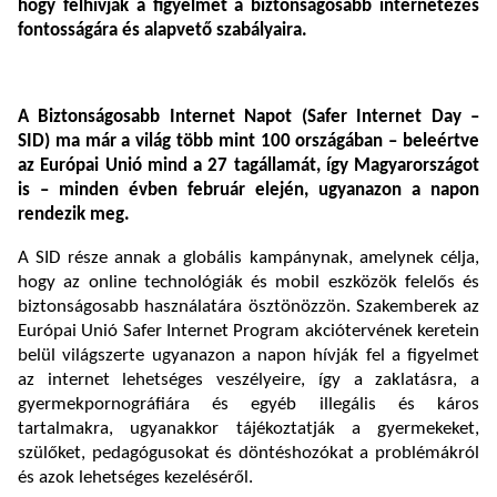
hogy felhívják a figyelmet a biztonságosabb internetezés
fontosságára és alapvető szabályaira.
A Biztonságosabb Internet Napot (Safer Internet Day –
SID) ma már a világ több mint 100 országában – beleértve
az Európai Unió mind a 27 tagállamát, így Magyarországot
is – minden évben február elején, ugyanazon a napon
rendezik meg.
A SID része annak a globális kampánynak, amelynek célja,
hogy az online technológiák és mobil eszközök felelős és
biztonságosabb használatára ösztönözzön. Szakemberek az
Európai Unió Safer Internet Program akciótervének keretein
belül világszerte ugyanazon a napon hívják fel a figyelmet
az internet lehetséges veszélyeire, így a zaklatásra, a
gyermekpornográfiára és egyéb illegális és káros
tartalmakra, ugyanakkor tájékoztatják a gyermekeket,
szülőket, pedagógusokat és döntéshozókat a problémákról
és azok lehetséges kezeléséről.