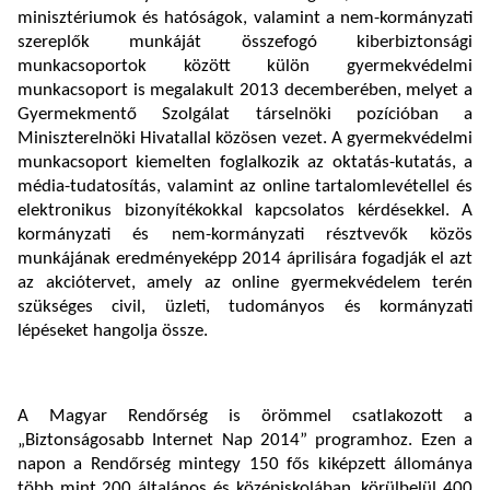
minisztériumok és hatóságok, valamint a nem-kormányzati
szereplők munkáját összefogó kiberbiztonsági
munkacsoportok között külön gyermekvédelmi
munkacsoport is megalakult 2013 decemberében, melyet a
Gyermekmentő Szolgálat társelnöki pozícióban a
Miniszterelnöki Hivatallal közösen vezet. A gyermekvédelmi
munkacsoport kiemelten foglalkozik az oktatás-kutatás, a
média-tudatosítás, valamint az online tartalomlevétellel és
elektronikus bizonyítékokkal kapcsolatos kérdésekkel. A
kormányzati és nem-kormányzati résztvevők közös
munkájának eredményeképp 2014 áprilisára fogadják el azt
az akciótervet, amely az online gyermekvédelem terén
szükséges civil, üzleti, tudományos és kormányzati
lépéseket hangolja össze.
A Magyar Rendőrség is örömmel csatlakozott a
„Biztonságosabb Internet Nap 2014” programhoz. Ezen a
napon a Rendőrség mintegy 150 fős kiképzett állománya
több mint 200 általános és középiskolában, körülbelül 400