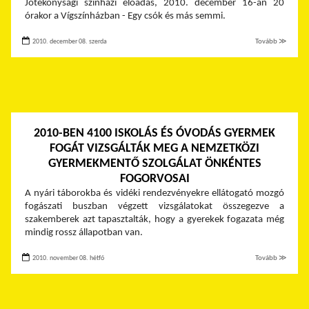
Jótékonysági színházi előadás, 2010. december 16-án 20
órakor a Vígszínházban - Egy csók és más semmi.
2010. december 08. szerda
Tovább ≫
2010-BEN 4100 ISKOLÁS ÉS ÓVODÁS GYERMEK
FOGÁT VIZSGÁLTÁK MEG A NEMZETKÖZI
GYERMEKMENTŐ SZOLGÁLAT ÖNKÉNTES
FOGORVOSAI
A nyári táborokba és vidéki rendezvényekre ellátogató mozgó
fogászati buszban végzett vizsgálatokat összegezve a
szakemberek azt tapasztalták, hogy a gyerekek fogazata még
mindig rossz állapotban van.
2010. november 08. hétfő
Tovább ≫