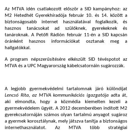
Az MTVA idén csatlakozott először a SID kampányhoz: az
M2 Hetedhét Gyerekhíradója február 10. és 14. között a
biztonságosabb internet használatával foglalkozik, és
hasznos tanácsokat ad szülőknek, gyerekeknek és
tanároknak. A Petőfi Rádión február 11-én a SID kapcsán
óránként hasznos információkat osztanak meg a
hallgatókkal.
A program népszerűsítésére elkészült SID tévéspotot az
MTVA és a UPC Magyarország kábelcsatornáin sugározzák.
A legjobb gyermekvédelmi tartalomnak járó különdíjat
Lencsó Rita, az MTVA kommunikációs igazgatója
adta át,
aki elmondta, hogy a közmédia kiemelten kezeli a
gyermekvédelem ügyét. A 2012 decemberében indított M2
gyerekcsatornáján számos olyan tartalmú anyagot sugároz
a gyermek korosztálynak, mely játszva tanítja a biztonságos
internethasználatot. Az MTVA több stratégiai