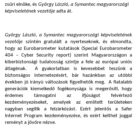
zsűri elnöke, és
György László, a Symantec magyarországi
képviseletének vezetője
adta át.
György László
,
a Symantec magyarországi képviseletének
vezetője
szintén gratulált a nyerteseknek, és elmondta,
hogy az Eurobarometer kutatások (Special Eurobarometer
404 – Cyber Security report) szerint Magyarországon a
kiberbiztonsági tudatosság szintje a fele az európai uniós
átlagénak. A gyakorlatban is kevesebbet teszünk a
biztonságos internetezésért, bár hazánkban az utóbbi
években jó irányú változások figyelhetők meg. A fiatalabb
generációk kiemelkedő fogékonysága is megerősíti, hogy
érdemes támogatni az ifjúságot felvértező
kezdeményezéseket, amelyek az említett területeken
nagyban segítik a felzárkózást. Ezért jelentős a Safer
Internet Program kezdeményezése, és ezért kelthet joggal
reményt a jövőre nézve.