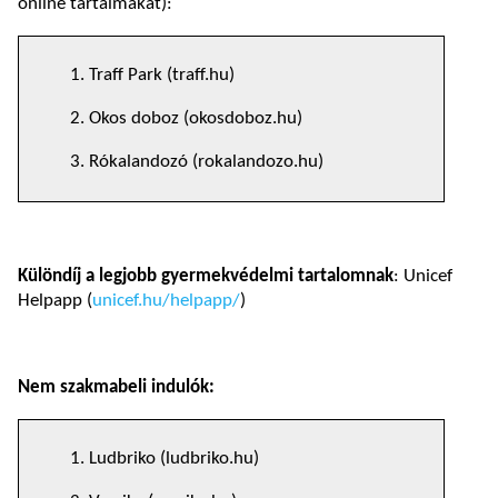
online tartalmakat):
1. Traff Park (traff.hu)
2. Okos doboz (okosdoboz.hu)
3. Rókalandozó (rokalandozo.hu)
Különdíj a legjobb gyermekvédelmi tartalomnak
: Unicef
Helpapp (
unicef.hu/helpapp/
)
Nem szakmabeli indulók:
1. Ludbriko (ludbriko.hu)