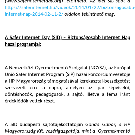
(www.saferinternetday.org) letölthető. Az idei SID-spot a
https://saferinternet.hu/videok/2014/01/22/biztonsagosabb
internet-nap-2014-02-11-2/
oldalon tekinthető meg.
A Safer Internet Day (SID) – Biztonságosabb Internet Nap
hazai programjai:
A Nemzetközi Gyermekmentő Szolgálat (NGYSZ), az Európai
Unió Safer Internet Program (SIP) hazai konzorciumvezetője
a HP Magyarország támogatásával kerekasztal-beszélgetést
szervezett erre a napra, amelyen az ipar képviselői,
döntéshozók, pedagógusok, a sajtó, illetve a téma iránt
érdeklődők vettek részt.
A SID budapesti sajtótájékoztatóján
Gonda Gábor,
a HP
Magyarország Kft. vezérigazgatója, mint a Gyermekmentő