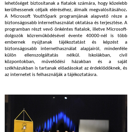
lehetőséget biztosítanak a fiatalok számára, hogy közelebb
kerülhessenek céljaik eléréséhez, álmaik megvalósításához
.
A Microsoft YouthSpark programjának alapvető része a
biztonságosabb internethasználat oktatása és terjesztése. A
programban részt vevő önkéntes fiatalok, illetve Microsoft-
dolgozók közreműködésével évente 40000-nél is több
embernek nyújtanak tájékoztatást és képzést a
biztonságosabb internethasználat alapjairól, mindenféle
külön ellenszolgáltatás nélkül. Iskolákban, civil
központokban, művelődési házakban és a saját
székházukban is tartanak előadásokat az érdeklődőknek, és
az internetet is felhasználják a tájékoztatásra.