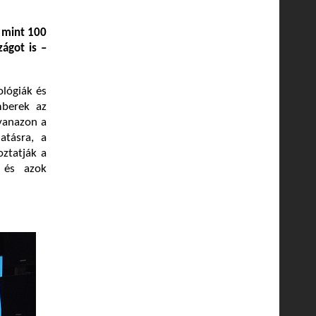
b mint 100
ágot is –
ológiák és
mberek az
gyanazon a
atásra, a
oztatják a
 és azok