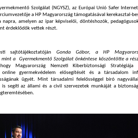
ermekmentő Szolgálat (NGYSZ), az Európai Unió Safer Interne
orciumvezetője a HP Magyarország támogatásával kerekasztal-be
a napra, amelyen az ipar képviselői, döntéshozók, pedagógusok
ánt érdeklődők vettek részt.
ti sajtótájékoztatóján
Gonda Gábor,
a HP Magyarors
, mint a Gyermekmentő Szolgálat önkéntese köszöntötte a rész
hogy Magyarország Nemzeti Kiberbiztonsági Stratégiája 
 online gyermekvédelem elősegítését és a társadalom inf
sságának ügyét. Mint társadalmi felelősséggel bíró nagyválla
is segíti az állami és a civil szervezetek munkáját a biztons
egteremtésében.