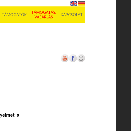
TÁMOGATÁS,
TÁMOGATÓK
KAPCSOLAT
VÁSÁRLÁS
igyelmet a