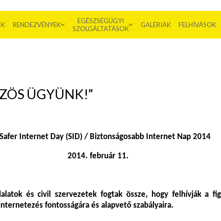
EGÉSZSÉGÜGYI
EK
RENDEZVÉNYEK
GALÉRIÁK
FELHÍVÁSOK
SZOLGÁLTATÁSOK
ÖZÖS ÜGYÜNK!”
 Safer Internet Day (SID) / Biztonságosabb Internet Nap 2014
2014. február 11.
lalatok és civil szervezetek fogtak össze, hogy felhívják a f
nternetezés fontosságára és alapvető szabályaira.