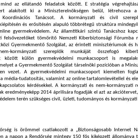
 mind az ellátandó feladatok között. E stratégia végrehajtás
zert alakított ki a Miniszterelnökségen belül, létrehozva 
i Koordinációs Tanácsot. A kormányzati és civil szerep
iépítésén és erősítésén alapuló többrétegű struktúra mindegyi
nline gyermekvédelem. Az államtitkári szintű Tanácshoz kapc
i felsővezetőket tömörítő Nemzeti Kiberbiztonsági Fórumba 
közi Gyermekmentő Szolgálat, az érintett minisztériumok és h
m-kormányzati szereplők munkáját összefogó kiberbi
k között külön gyermekvédelmi munkacsoport is megalak
elyet a Gyermekmentő Szolgálat társelnöki pozícióban a Minisz
ösen vezet. A gyermekvédelmi munkacsoport kiemelten fogla
 a média-tudatosítás, valamint az online tartalomlevétellel és el
 kapcsolatos kérdésekkel. A kormányzati és nem-kormányzati r
 eredményeképp 2014 áprilisára fogadják el azt az akciótervet
delem terén szükséges civil, üzleti, tudományos és kormányzati
rség is örömmel csatlakozott a „Biztonságosabb Internet 
n a napon a Rendőrség mintegy 150 fős kiképzett állománya 