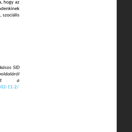
a, hogy az
ndenkinek
 szociális
okásos SID
oldaláról
spot a
-02-11-2/