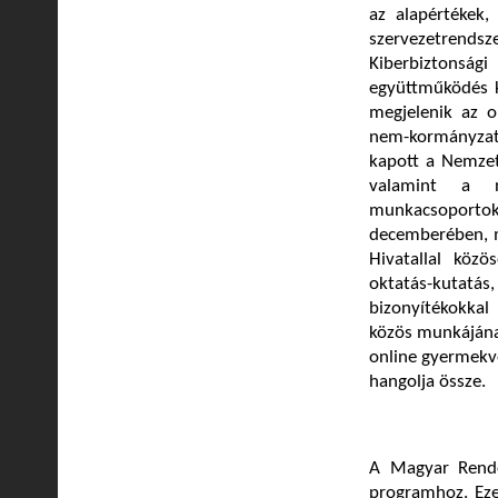
az alapértékek,
szervezetrends
Kiberbiztonság
együttműködés k
megjelenik az o
nem-kormányzat
kapott a Nemzet
valamint a ne
munkacsoporto
decemberében, m
Hivatallal köz
oktatás-kutatás,
bizonyítékokkal
közös munkájának
online gyermekvé
hangolja össze.
A Magyar Rendő
programhoz. Eze