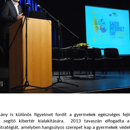
ny is különös figyelmet fordít a gyermekek egészséges fejl
ét segítő kibertér kialakítására. 2013 tavaszán elfogadta 
 Stratégiát, amelyben hangsúlyos szerepet kap a gyermekek véd