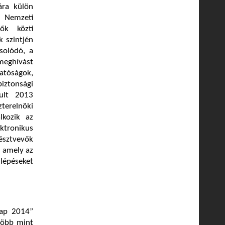
ára külön
a Nemzeti
lők közti
k szintjén
solódó, a
meghívást
atóságok,
ztonsági
ult 2013
terelnöki
lkozik az
ektronikus
észtvevők
, amely az
 lépéseket
Nap 2014”
több mint