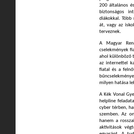
200 általános és
biztonságos in
diákokkal. Több
át, vagy az isk
terveznek.
A Magyar Rend
cselekmények fia
ahol különböző 
az internettel 
fiatal és a feln
bűncselekmények,
milyen hatása le
A Kék Vonal Gye
helpline feladata
cyber térben, h
szemben. Az onl
hanem a rosszak
aktivitások vég
egyaránt. A tud