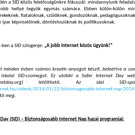
idén a SID közös felelősségünkre fókuszál: mindannyiunk feladat
 jobb hellyé tegyük egymás számára. Ebben külön-külön mi
rekeknek, fiataloknak, szülőknek, gondozóknak, pedagógusoknak,
ipar képviselőinek, döntéshozóknak és politikusoknak.
4-ben a SID szlogenje:
„A jobb internet közös ügyünk!”
at minden évben számos kreatív anyagot készít, beleértve a sz
 iskolai SID-csomagot. Ez utóbbi a Safer Internet Day web
internetday.org) letölthető. Az idei SID-
ternet.hu/videok/2014/01/22/biztonsagosabb-internet-nap-2014
ető meg.
 Day (SID) – Biztonságosabb Internet Nap hazai programjai: