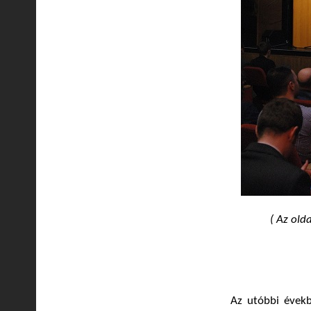
( Az old
Az utóbbi évekb