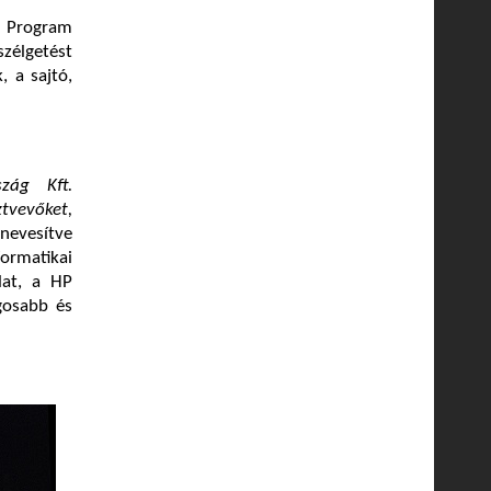
t Program
szélgetést
, a sajtó,
zág Kft.
tvevőket,
nevesítve
ormatikai
lat, a HP
ágosabb és