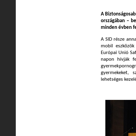
A Biztonságosabb
országában – be
minden évben fe
A SID része anna
mobil eszközök
Európai Unió Saf
napon hívják fe
gyermekpornográf
gyermekeket, 
lehetséges kezel