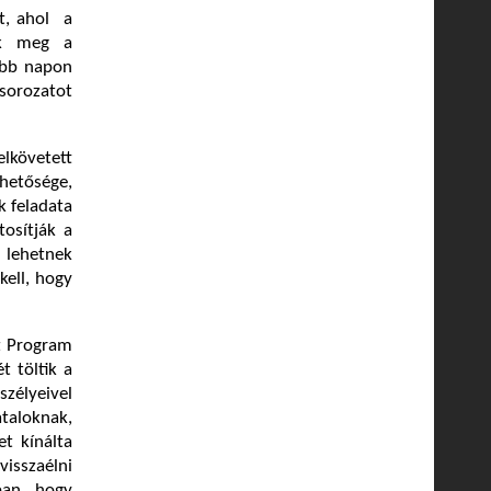
st, ahol a
nak meg a
több napon
 sorozatot
követett
ehetősége,
k feladata
osítják a
s lehetnek
kell, hogy
t Program
t töltik a
szélyeivel
taloknak,
t kínálta
visszaélni
ban, hogy