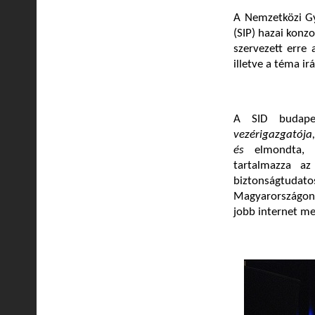
A Nemzetközi Gy
(SIP) hazai konz
szervezett erre 
illetve a téma ir
A SID budapes
vezérigazgatója
és
elmondta, 
tartalmazza az
biztonságtudato
Magyarországon 
jobb internet m