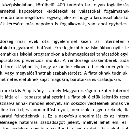
 középiskolában, körülbelül 400 tanórán tart olyan foglalkozá
ternettel kapcsolatos kérdéseket és válaszokat fogalmaz
 rendőri bűnmegelőzési egység jelezte, hogy a kérdéssel akár 
olák kérésére más napokon is foglalkoznak, van, ahol egyhetes
őrség már évek óta figyelemmel kíséri az interneten el
talokra gyakorolt hatását. Erre leginkább az iskolákban nyílik l
tematikus iskolai programokon a bűnmegelőzési tanácsadók egyi
kapcsolatos prevenciós munka. A rendőrségi szakemberek tudat
őtt korosztályban is, hogy az online elkövetett cselekmények i
 vagy megvalósíthatnak szabálysértést. A fiataloknak tudniuk 
het netes életüknek saját magukra, barátaikra és családjukra.
rmekkrízis Alapítvány – amely Magyarországon a Safer Interne
it látja el – tapasztalatai szerint a fiatalok életük jelentős részé
asználva annak minden előnyét, ám sokszor védtelenek annak ve
ine tér teljes anonimitást nyújt, nemcsak a gyerekeknek, fia
aratú felnőtteknek is. Ez a nagyfokú anonimitás és az interne
telensége hatalmas szabadságot jelent, mellyel lehet élni és 
atos védelem nagyban segítheti a gyerekeket, fiatalokat ab