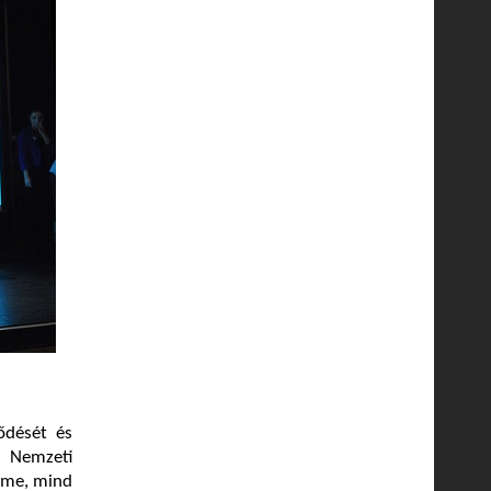
ődését és
a Nemzeti
elme, mind