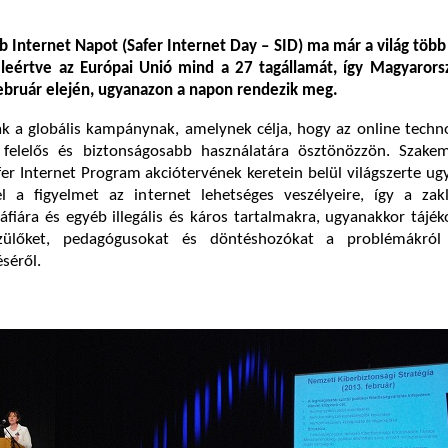
 Internet Napot (Safer Internet Day – SID) ma már a világ töb
leértve az Európai Unió mind a 27 tagállamát, így Magyarorsz
bruár elején, ugyanazon a napon rendezik meg.
k a globális kampánynak, amelynek célja, hogy az online techn
 felelős és biztonságosabb használatára ösztönözzön. Szake
er Internet Program akciótervének keretein belül világszerte u
l a figyelmet az internet lehetséges veszélyeire, így a zakl
iára és egyéb illegális és káros tartalmakra, ugyanakkor tájék
szülőket, pedagógusokat és döntéshozókat a problémákról
éséről.