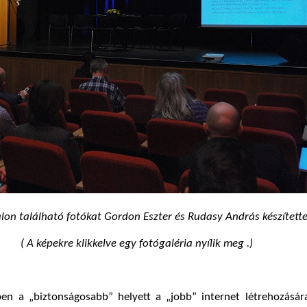
alon található fotókat Gordon Eszter és Rudasy András készítette
( A képekre klikkelve egy fotógaléria nyílik meg .)
en a „biztonságosabb” helyett a „jobb” internet létrehozására