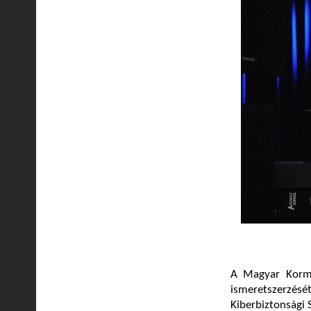
A Magyar Kormá
ismeretszerzés
Kiberbiztonsági