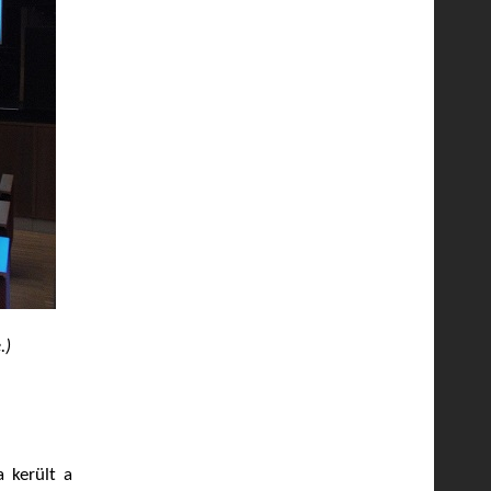
.)
 került a