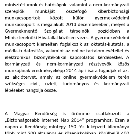
minisztériumok és hatóságok, valamint a nem-kormányzati
szereplők munkáját összefogó kiberbiztonsági
munkacsoportok között külön gyermekvédelmi
munkacsoport is megalakult 2013 decemberében, melyet a
Gyermekmentő Szolgálat társelnöki pozícióban a
Miniszterelnöki Hivatallal közösen vezet. A gyermekvédelmi
munkacsoport kiemelten foglalkozik az oktatás-kutatás, a
média-tudatosítás, valamint az online tartalomlevétellel és
elektronikus bizonyítékokkal kapcsolatos kérdésekkel. A
kormányzati és nem-kormányzati résztvevők közös
munkájának eredményeképp 2014 áprilisára fogadják el azt
az akciótervet, amely az online gyermekvédelem terén
szükséges civil, üzleti, tudományos és kormányzati
lépéseket hangolja össze.
A Magyar Rendőrség is örömmel csatlakozott a
„Biztonságosabb Internet Nap 2014” programhoz. Ezen a
napon a Rendőrség mintegy 150 fős kiképzett állománya
több mint 200 általános és középiskolában, körülbelül 400