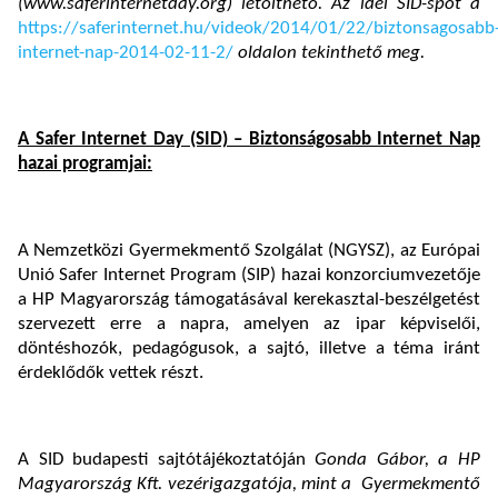
(www.saferinternetday.org) letölthető. Az idei SID-spot a
https://saferinternet.hu/videok/2014/01/22/biztonsagosabb
internet-nap-2014-02-11-2/
oldalon tekinthető meg.
A Safer Internet Day (SID) – Biztonságosabb Internet Nap
hazai programjai:
A Nemzetközi Gyermekmentő Szolgálat (NGYSZ), az Európai
Unió Safer Internet Program (SIP) hazai konzorciumvezetője
a HP Magyarország támogatásával kerekasztal-beszélgetést
szervezett erre a napra, amelyen az ipar képviselői,
döntéshozók, pedagógusok, a sajtó, illetve a téma iránt
érdeklődők vettek részt.
A SID budapesti sajtótájékoztatóján
Gonda Gábor,
a HP
Magyarország Kft. vezérigazgatója, mint a Gyermekmentő