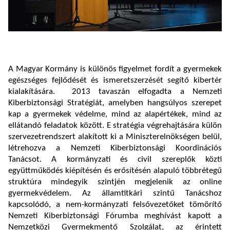
A Magyar Kormány is különös figyelmet fordít a gyermekek
egészséges fejlődését és ismeretszerzését segítő kibertér
kialakítására. 2013 tavaszán elfogadta a Nemzeti
Kiberbiztonsági Stratégiát, amelyben hangsúlyos szerepet
kap a gyermekek védelme, mind az alapértékek, mind az
ellátandó feladatok között. E stratégia végrehajtására külön
szervezetrendszert alakított ki a Miniszterelnökségen belül,
létrehozva a Nemzeti Kiberbiztonsági Koordinációs
Tanácsot. A kormányzati és civil szereplők közti
együttműködés kiépítésén és erősítésén alapuló többrétegű
struktúra mindegyik szintjén megjelenik az online
gyermekvédelem. Az államtitkári szintű Tanácshoz
kapcsolódó, a nem-kormányzati felsővezetőket tömörítő
Nemzeti Kiberbiztonsági Fórumba meghívást kapott a
Nemzetközi Gyermekmentő Szolgálat, az érintett