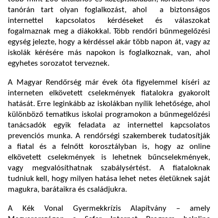
tanórán tart olyan foglalkozást, ahol a biztonságos
internettel kapcsolatos kérdéseket és válaszokat
fogalmaznak meg a diákokkal. Több rendőri bűnmegelőzési
egység jelezte, hogy a kérdéssel akár több napon át, vagy az
iskolák kérésére más napokon is foglalkoznak, van, ahol
egyhetes sorozatot terveznek.
A Magyar Rendőrség már évek óta figyelemmel kíséri az
interneten elkövetett cselekmények fiatalokra gyakorolt
hatását. Erre leginkább az iskolákban nyílik lehetősége, ahol
különböző tematikus iskolai programokon a bűnmegelőzési
tanácsadók egyik feladata az internettel kapcsolatos
prevenciós munka. A rendőrségi szakemberek tudatosítják
a fiatal és a felnőtt korosztályban is, hogy az online
elkövetett cselekmények is lehetnek bűncselekmények,
vagy megvalósíthatnak szabálysértést. A fiataloknak
tudniuk kell, hogy milyen hatása lehet netes életüknek saját
magukra, barátaikra és családjukra.
A Kék Vonal Gyermekkrízis Alapítvány – amely