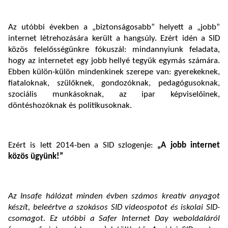
Az utóbbi években a „biztonságosabb” helyett a „jobb”
internet létrehozására került a hangsúly. Ezért idén a SID
közös felelősségünkre fókuszál: mindannyiunk feladata,
hogy az internetet egy jobb hellyé tegyük egymás számára.
Ebben külön-külön mindenkinek szerepe van: gyerekeknek,
fiataloknak, szülőknek, gondozóknak, pedagógusoknak,
szociális munkásoknak, az ipar képviselőinek,
döntéshozóknak és politikusoknak.
Ezért is lett 2014-ben a SID szlogenje:
„A jobb internet
közös ügyünk!”
Az Insafe hálózat minden évben számos kreatív anyagot
készít, beleértve a szokásos SID videospotot és iskolai SID-
csomagot. Ez utóbbi a Safer Internet Day weboldaláról