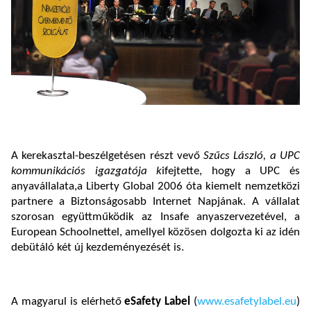
A kerekasztal-beszélgetésen részt vevő
Szűcs László, a UPC
kommunikációs igazgatója k
ifejtette, hogy a UPC és
anyavállalata,a Liberty Global 2006 óta kiemelt nemzetközi
partnere a Biztonságosabb Internet Napjának. A vállalat
szorosan együttműködik az Insafe anyaszervezetével, a
European Schoolnettel, amellyel közösen dolgozta ki az idén
debütáló két új kezdeményezését is.
A magyarul is elérhető
eSafety Label
(
www.esafetylabel.eu
)