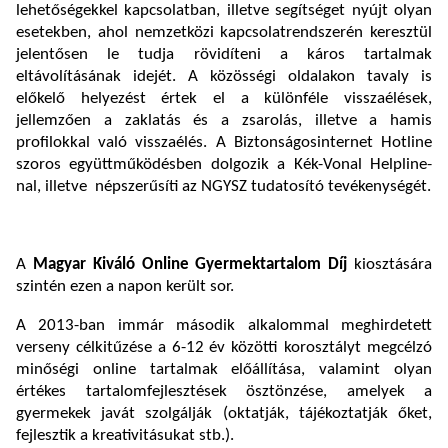
lehetőségekkel kapcsolatban, illetve segítséget nyújt olyan
esetekben, ahol nemzetközi kapcsolatrendszerén keresztül
jelentősen le tudja rövidíteni a káros tartalmak
eltávolításának idejét. A közösségi oldalakon tavaly is
előkelő helyezést értek el a különféle visszaélések,
jellemzően a zaklatás és a zsarolás, illetve a hamis
profilokkal való visszaélés. A Biztonságosinternet Hotline
szoros együttműködésben dolgozik a Kék-Vonal Helpline-
nal, illetve népszerűsíti az NGYSZ tudatosító tevékenységét.
A
Magyar Kiváló Online Gyermektartalom Díj
kiosztására
szintén ezen a napon került sor.
A 2013-ban immár második alkalommal meghirdetett
verseny célkitűzése a 6-12 év közötti korosztályt megcélzó
minőségi online tartalmak előállítása, valamint olyan
értékes tartalomfejlesztések ösztönzése, amelyek a
gyermekek javát szolgálják (oktatják, tájékoztatják őket,
fejlesztik a kreativitásukat stb.).