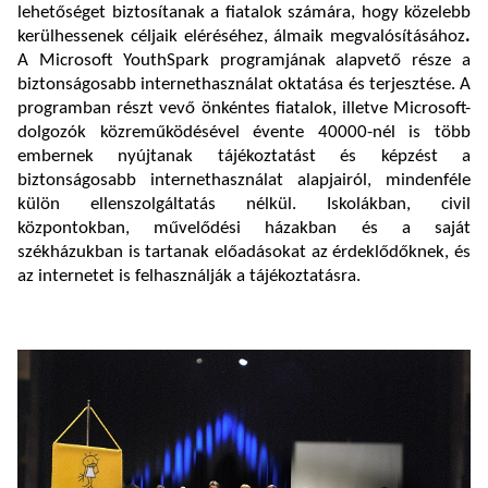
lehetőséget biztosítanak a fiatalok számára, hogy közelebb
kerülhessenek céljaik eléréséhez, álmaik megvalósításához
.
A Microsoft YouthSpark programjának alapvető része a
biztonságosabb internethasználat oktatása és terjesztése. A
programban részt vevő önkéntes fiatalok, illetve Microsoft-
dolgozók közreműködésével évente 40000-nél is több
embernek nyújtanak tájékoztatást és képzést a
biztonságosabb internethasználat alapjairól, mindenféle
külön ellenszolgáltatás nélkül. Iskolákban, civil
központokban, művelődési házakban és a saját
székházukban is tartanak előadásokat az érdeklődőknek, és
az internetet is felhasználják a tájékoztatásra.