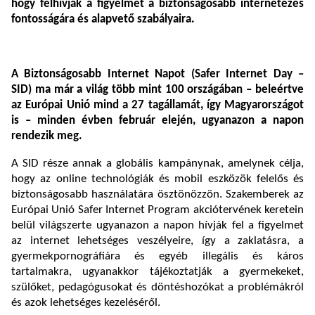
hogy felhívják a figyelmet a biztonságosabb internetezés
fontosságára és alapvető szabályaira.
A Biztonságosabb Internet Napot (Safer Internet Day –
SID) ma már a világ több mint 100 országában – beleértve
az Európai Unió mind a 27 tagállamát, így Magyarországot
is – minden évben február elején, ugyanazon a napon
rendezik meg.
A SID része annak a globális kampánynak, amelynek célja,
hogy az online technológiák és mobil eszközök felelős és
biztonságosabb használatára ösztönözzön. Szakemberek az
Európai Unió Safer Internet Program akciótervének keretein
belül világszerte ugyanazon a napon hívják fel a figyelmet
az internet lehetséges veszélyeire, így a zaklatásra, a
gyermekpornográfiára és egyéb illegális és káros
tartalmakra, ugyanakkor tájékoztatják a gyermekeket,
szülőket, pedagógusokat és döntéshozókat a problémákról
és azok lehetséges kezeléséről.