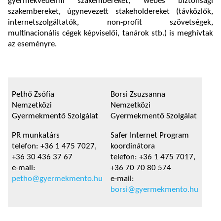
gyermekvédelmi szakembereket, webes biztonsági
szakembereket, úgynevezett stakeholdereket (távközlők,
internetszolgáltatók, non-profit szövetségek,
multinacionális cégek képviselői, tanárok stb.) is meghívtak
az eseményre.
Pethő Zsófia
Borsi Zsuzsanna
Nemzetközi
Nemzetközi
Gyermekmentő Szolgálat
Gyermekmentő Szolgálat
PR munkatárs
Safer Internet Program
telefon: +36 1 475 7027,
koordinátora
+36 30 436 37 67
telefon: +36 1 475 7017,
e-mail:
+36 70 70 80 574
petho@gyermekmento.hu
e-mail:
borsi@gyermekmento.hu