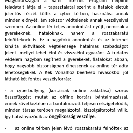
Magyarországon a Safer Internet Program helpline
feladatait látja el – tapasztalatai szerint a fiatalok életük
jelentős részét töltik a cyber térben, használva annak
minden előnyét, ám sokszor védtelenek annak veszélyeivel
szemben. Az online tér teljes anonimitást nyújt, nemcsak a
gyerekeknek, fiataloknak, hanem a rosszakaratú
felnőtteknek is. Ez a nagyfokú anonimitás és az internet
kínálta aktivitások végtelensége hatalmas szabadságot
jelent, mellyel lehet élni és visszaélni egyaránt. A tudatos
védelem nagyban segítheti a gyerekeket, fiatalokat abban,
hogy nagyobb biztonságban élhessenek az online tér adta
lehetőségekkel. A Kék Vonalhoz beérkező hívásokból jól
látható két fontos veszélyforrás:
- a cyberbullying (kortársak online zaklatása) szoros
összefüggést mutat az offline kortárs bántalmazással,
ennek következtében a bántalmazott teljesen elszigetelődik,
minden társas terében megalázottá, kiszolgáltatottá válik,
így hatványozódik az
öngyilkosság veszélye
.
- az online térben jelen lévő rosszakaratú felnőttek az