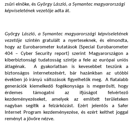
zsűri elnöke, és
György László, a Symantec magyarországi
képviseletének vezetője
adta át.
György László
,
a Symantec magyarországi képviseletének
vezetője
szintén gratulált a nyerteseknek, és elmondta,
hogy az Eurobarometer kutatások (Special Eurobarometer
404 – Cyber Security report) szerint Magyarországon a
kiberbiztonsági tudatosság szintje a fele az európai uniós
átlagénak. A gyakorlatban is kevesebbet teszünk a
biztonságos internetezésért, bár hazánkban az utóbbi
években jó irányú változások figyelhetők meg. A fiatalabb
generációk kiemelkedő fogékonysága is megerősíti, hogy
érdemes támogatni az ifjúságot felvértező
kezdeményezéseket, amelyek az említett területeken
nagyban segítik a felzárkózást. Ezért jelentős a Safer
Internet Program kezdeményezése, és ezért kelthet joggal
reményt a jövőre nézve.