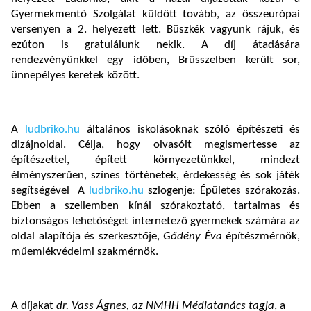
Gyermekmentő Szolgálat küldött tovább, az összeurópai
versenyen a 2. helyezett lett. Büszkék vagyunk rájuk, és
ezúton is gratulálunk nekik. A díj átadására
rendezvényünkkel egy időben, Brüsszelben került sor,
ünnepélyes keretek között.
A
ludbriko.hu
általános iskolásoknak szóló építészeti és
dizájnoldal. Célja, hogy olvasóit megismertesse az
építészettel, épített környezetünkkel, mindezt
élményszerűen, színes történetek, érdekesség és sok játék
segítségével A
ludbriko.hu
szlogenje: Épületes szórakozás.
Ebben a szellemben kínál szórakoztató, tartalmas és
biztonságos lehetőséget internetező gyermekek számára az
oldal alapítója és szerkesztője,
Gődény Éva
építészmérnök,
műemlékvédelmi szakmérnök.
A díjakat
dr. Vass Ágnes, az NMHH Médiatanács tagja
, a