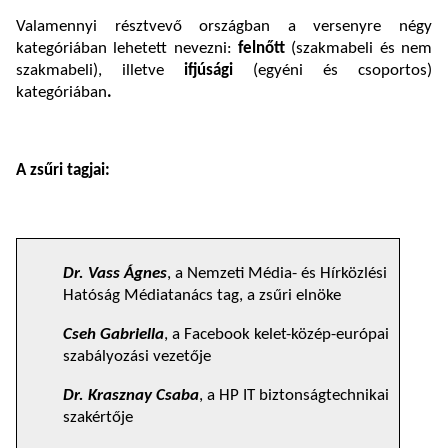
Valamennyi résztvevő országban a versenyre négy
kategóriában lehetett nevezni:
felnőtt
(szakmabeli és nem
szakmabeli), illetve
ifjúsági
(egyéni és csoportos)
kategóriában
.
A zsűri tagjai:
Dr. Vass Ágnes
, a Nemzeti Média- és Hírközlési
Hatóság Médiatanács tag, a zsűri elnöke
Cseh Gabriella
, a Facebook kelet-közép-európai
szabályozási vezetője
Dr. Krasznay Csaba
, a HP IT biztonságtechnikai
szakértője