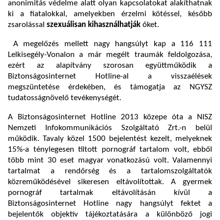
anonimitás védelme alatt olyan kapcsolatokat alakíthatnak
ki a fiatalokkal, amelyekben érzelmi kötéssel, később
zsarolással
szexuálisan kihasználhatják
őket.
A megelőzés mellett nagy hangsúlyt kap a 116 111
Lelkisegély-Vonalon a már megélt traumák feldolgozása,
ezért az alapítvány szorosan együttműködik a
Biztonságosinternet Hotline-al a visszaélések
megszüntetése érdekében, és támogatja az NGYSZ
tudatosságnövelő tevékenységét.
A Biztonságosinternet Hotline 2013 közepe óta a NISZ
Nemzeti Infokommunikációs Szolgáltató Zrt.-n belül
működik. Tavaly közel 1500 bejelentést kezelt, melyeknek
15%-a ténylegesen tiltott pornográf tartalom volt, ebből
több mint 30 eset magyar vonatkozású volt. Valamennyi
tartalmat a rendőrség és a tartalomszolgáltatók
közreműködésével sikeresen eltávolítottak. A gyermek
pornográf tartalmak eltávolításán kívül a
Biztonságosinternet Hotline nagy hangsúlyt fektet a
bejelentők objektív tájékoztatására a különböző jogi