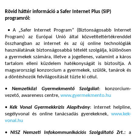
Rövid háttér információ a Safer Internet Plus (SIP)
programról:
• A „Safer Internet Program” (Biztonságosabb Internet
Program) az Európai Unió által közvetítettértékrenddel
összhangban az internet és az új online technológiák
használatának biztonságosabbá tételét szolgálja, különösen
a gyermekek számára, illetve a jogellenes, valamint a káros
tartalom elleni küzdelem hatékonyságát is biztosítja. A
magyarországi konzorcium a gyermekek, szülők, tanárok és
a döntéshozók felvilágosítását tűzte ki célul.
•
Nemzetközi Gyermekmentő Szolgálat
: konzorcium-
vezető, awareness centre,
www.gyermekmento.hu
•
Kék Vonal Gyermekkrízis Alapítvány
: internet helpline,
segélyvonal és online tanácsadás gyerekeknek,
www.kek-
vonal.hu
•
NISZ
Nemzeti Infokommunikációs Szolgáltató Zrt.:
a