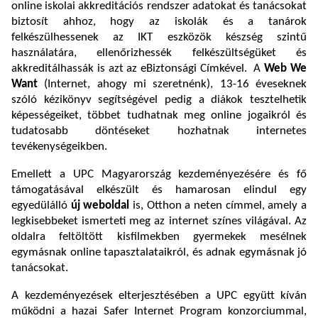
online iskolai akkreditációs rendszer adatokat és tanácsokat
biztosít ahhoz, hogy az iskolák és a tanárok
felkészülhessenek az IKT eszközök készség szintű
használatára, ellenőrizhessék felkészültségüket és
akkreditálhassák is azt az eBiztonsági Címkével. A
Web We
Want
(Internet, ahogy mi szeretnénk), 13-16 éveseknek
szóló kézikönyv segítségével pedig a diákok tesztelhetik
képességeiket, többet tudhatnak meg online jogaikról és
tudatosabb döntéseket hozhatnak internetes
tevékenységeikben.
Emellett a UPC Magyarország kezdeményezésére és fő
támogatásával elkészült és hamarosan elindul egy
egyedülálló
új weboldal
is, Otthon a neten címmel, amely a
legkisebbeket ismerteti meg az internet színes világával. Az
oldalra feltöltött kisfilmekben gyermekek mesélnek
egymásnak online tapasztalataikról, és adnak egymásnak jó
tanácsokat.
A kezdeményezések elterjesztésében a UPC együtt kíván
működni a hazai Safer Internet Program konzorciummal,