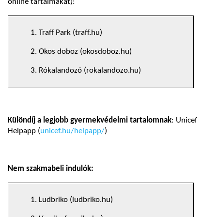
online tartalmakat):
1. Traff Park (traff.hu)
2. Okos doboz (okosdoboz.hu)
3. Rókalandozó (rokalandozo.hu)
Különdíj a legjobb gyermekvédelmi tartalomnak
: Unicef
Helpapp (
unicef.hu/helpapp/
)
Nem szakmabeli indulók:
1. Ludbriko (ludbriko.hu)