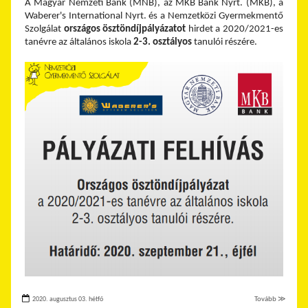
A Magyar Nemzeti Bank (MNB), az MKB Bank Nyrt. (MKB), a
Waberer's International Nyrt. és a Nemzetközi Gyermekmentő
Szolgálat
országos
ösztöndíjpályázatot
hirdet a 2020/2021-es
tanévre az általános iskola
2-3. osztályos
tanulói részére.
2020. augusztus 03. hétfő
Tovább ≫