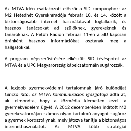
Az MTVA idén csatlakozott először a SID kampányhoz: az
M2 Hetedhét Gyerekhíradója február 10. és 14. között a
biztonságosabb internet használatával foglalkozik, és
hasznos tanácsokat ad szülőknek, gyerekeknek és
tanároknak. A Petőfi Rádión február 11-én a SID kapcsán
óránként hasznos információkat osztanak meg a
hallgatókkal.
A program népszerűsítésére elkészült SID tévéspotot az
MTVA és a UPC Magyarország kábelcsatornáin sugározzák.
A legjobb gyermekvédelmi tartalomnak járó különdíjat
Lencsó Rita, az MTVA kommunikációs igazgatója
adta át,
aki elmondta, hogy a közmédia kiemelten kezeli a
gyermekvédelem ügyét. A 2012 decemberében indított M2
gyerekcsatornáján számos olyan tartalmú anyagot sugároz
a gyermek korosztálynak, mely játszva tanítja a biztonságos
internethasználatot. Az MTVA több stratégiai