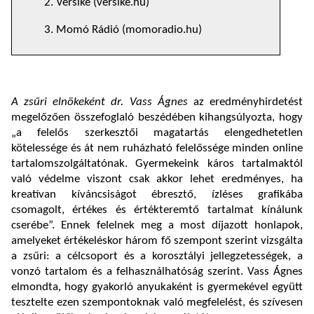
2. Versike (versike.hu)
3. Momó Rádió (momoradio.hu)
A zsűri elnökeként dr. Vass Ágnes
az eredményhirdetést
megelőzően összefoglaló beszédében kihangsúlyozta, hogy
„a felelős szerkesztői magatartás elengedhetetlen
kötelessége és át nem ruházható felelőssége minden online
tartalomszolgáltatónak. Gyermekeink káros tartalmaktól
való védelme viszont csak akkor lehet eredményes, ha
kreatívan kíváncsiságot ébresztő, ízléses grafikába
csomagolt, értékes és értékteremtő tartalmat kínálunk
cserébe”. Ennek felelnek meg a most díjazott honlapok,
amelyeket értékeléskor három fő szempont szerint vizsgálta
a zsűri: a célcsoport és a korosztályi jellegzetességek, a
vonzó tartalom és a felhasználhatóság szerint. Vass Ágnes
elmondta, hogy gyakorló anyukaként is gyermekével együtt
tesztelte ezen szempontoknak való megfelelést, és szívesen