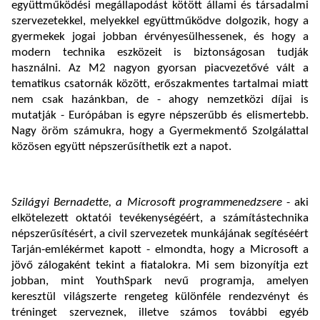
együttműködési megállapodást kötött állami és társadalmi
szervezetekkel, melyekkel együttműködve dolgozik, hogy a
gyermekek jogai jobban érvényesülhessenek, és hogy a
modern technika eszközeit is biztonságosan tudják
használni. Az M2 nagyon gyorsan piacvezetővé vált a
tematikus csatornák között, erőszakmentes tartalmai miatt
nem csak hazánkban, de - ahogy nemzetközi díjai is
mutatják - Európában is egyre népszerűbb és elismertebb.
Nagy öröm számukra, hogy a Gyermekmentő Szolgálattal
közösen együtt népszerűsíthetik ezt a napot.
Szilágyi Bernadette, a Microsoft programmenedzsere
- aki
elkötelezett oktatói tevékenységéért, a számítástechnika
népszerűsítésért, a civil szervezetek munkájának segítéséért
Tarján-emlékérmet kapott - elmondta, hogy a Microsoft a
jövő zálogaként tekint a fiatalokra. Mi sem bizonyítja ezt
jobban, mint YouthSpark nevű programja, amelyen
keresztül világszerte rengeteg különféle rendezvényt és
tréninget szerveznek, illetve számos további egyéb