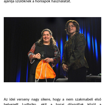
ajánlja szülőknek a honlapok használatát.
Az idei verseny nagy sikere, hogy a nem szakmabeli első
helyezett Ludbriko, akit a hazai díjazottak közül a