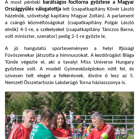
A most pénteki
barátságos focitorna győztese a Magyar
Országgyűlés válogatottja
lett (csapatkapitány Kövér László
házelnök, szövetségi kapitány Magyar Zoltán). A parlament
a csángó közméltóságokat (csapatkapitány Polgár László
elnök) 4-1-re, a székelyeket (csapatkapitány Tánczos Barna,
volt miniszter, szenátor) pedig 2-1-re győzte le.
A jó hangulatú sporteseményen a helyi Ifjúsági
Fúvószenekar játszotta a himnuszokat. A kezdőrúgást Blága
Tünde végezte el, aki a tavalyi Miss Universe Hungary
győztese volt. A modell Gyimesközéplokon nőtt fel, és
szívesen tett eleget a felkérésnek. Jövőre ő lesz az 5.
Nemzeti Összetartozás Labdarúgó Torna háziasszonya is.