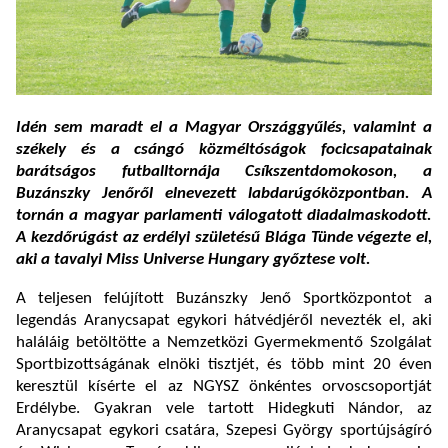
Idén sem maradt el a Magyar Országgyűlés, valamint a
székely és a csángó közméltóságok focicsapatainak
barátságos futballtornája Csíkszentdomokoson, a
Buzánszky Jenőről elnevezett labdarúgóközpontban. A
tornán a magyar parlamenti válogatott diadalmaskodott.
A kezdőrúgást az erdélyi születésű Blága Tünde végezte el,
aki a tavalyi Miss Universe Hungary győztese volt.
A teljesen felújított Buzánszky Jenő Sportközpontot a
legendás Aranycsapat egykori hátvédjéről nevezték el, aki
haláláig betöltötte a Nemzetközi Gyermekmentő Szolgálat
Sportbizottságának elnöki tisztjét, és több mint 20 éven
keresztül kísérte el az NGYSZ önkéntes orvoscsoportját
Erdélybe. Gyakran vele tartott Hidegkuti Nándor, az
Aranycsapat egykori csatára, Szepesi György sportújságíró