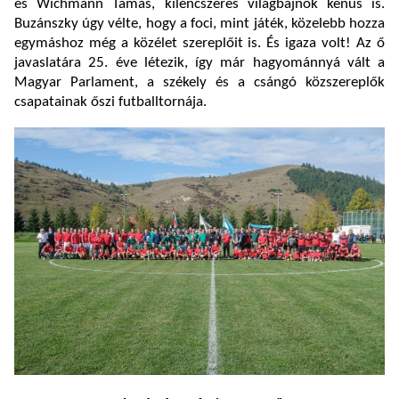
és Wichmann Tamás, kilencszeres világbajnok kenus is.
Buzánszky úgy vélte, hogy a foci, mint játék, közelebb hozza
egymáshoz még a közélet szereplőit is. És igaza volt! Az ő
javaslatára 25. éve létezik, így már hagyománnyá vált a
Magyar Parlament, a székely és a csángó közszereplők
csapatainak őszi futballtornája.