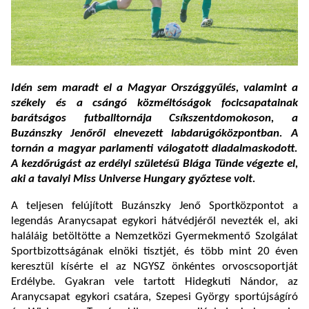
Idén sem maradt el a Magyar Országgyűlés, valamint a
székely és a csángó közméltóságok focicsapatainak
barátságos futballtornája Csíkszentdomokoson, a
Buzánszky Jenőről elnevezett labdarúgóközpontban. A
tornán a magyar parlamenti válogatott diadalmaskodott.
A kezdőrúgást az erdélyi születésű Blága Tünde végezte el,
aki a tavalyi Miss Universe Hungary győztese volt.
A teljesen felújított Buzánszky Jenő Sportközpontot a
legendás Aranycsapat egykori hátvédjéről nevezték el, aki
haláláig betöltötte a Nemzetközi Gyermekmentő Szolgálat
Sportbizottságának elnöki tisztjét, és több mint 20 éven
keresztül kísérte el az NGYSZ önkéntes orvoscsoportját
Erdélybe. Gyakran vele tartott Hidegkuti Nándor, az
Aranycsapat egykori csatára, Szepesi György sportújságíró