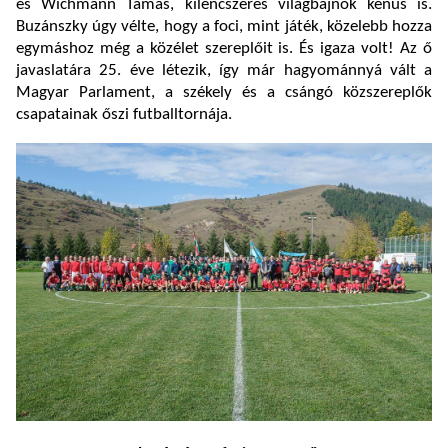
és Wichmann Tamás, kilencszeres világbajnok kenus is.
Buzánszky úgy vélte, hogy a foci, mint játék, közelebb hozza
egymáshoz még a közélet szereplőit is. És igaza volt! Az ő
javaslatára 25. éve létezik, így már hagyománnyá vált a
Magyar Parlament, a székely és a csángó közszereplők
csapatainak őszi futballtornája.