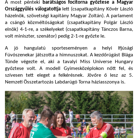
A most pénteki
barátságos focitorna győztese a Magyar
Országgyűlés válogatottja
lett (csapatkapitány Kövér László
házelnök, szövetségi kapitány Magyar Zoltán). A parlament
a csángó közméltóságokat (csapatkapitány Polgár László
elnök) 4-1-re, a székelyeket (csapatkapitány Tánczos Barna,
volt miniszter, szenátor) pedig 2-1-re győzte le.
A jó hangulatú sporteseményen a helyi Ifjúsági
Fúvószenekar játszotta a himnuszokat. A kezdőrúgást Blága
Tünde végezte el, aki a tavalyi Miss Universe Hungary
győztese volt. A modell Gyimesközéplokon nőtt fel, és
szívesen tett eleget a felkérésnek. Jövőre ő lesz az 5.
Nemzeti Összetartozás Labdarúgó Torna háziasszonya is.