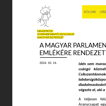
RÓLUNK
HÍR
A MAGYAR PARLAMEN
EMLÉKÉRE RENDEZET
2024. 10. 14.
Idén sem maradt
csángó közmélt
Csíkszentdo
labdarúgóközp
diadalmaskodot
végezte el, aki 
A teljesen fel
Aranycsapat egyk