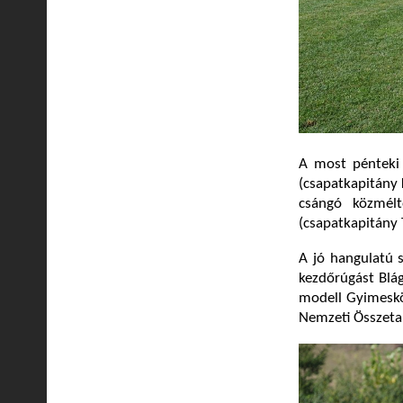
A most péntek
(csapatkapitány 
csángó közmélt
(csapatkapitány 
A jó hangulatú 
kezdőrúgást Blág
modell Gyimesköz
Nemzeti Összetar