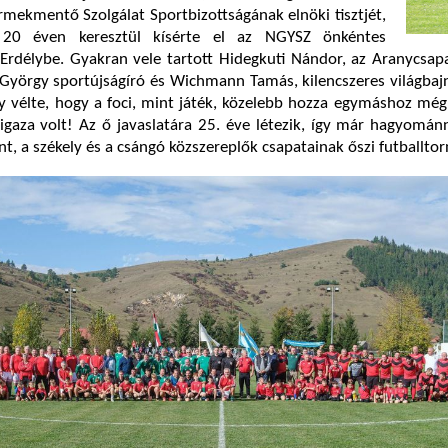
mekmentő Szolgálat Sportbizottságának elnöki tisztjét,
20 éven keresztül kísérte el az NGYSZ önkéntes
Erdélybe. Gyakran vele tartott Hidegkuti Nándor, az Aranycsap
 György sportújságíró és Wichmann Tamás, kilencszeres világba
y vélte, hogy a foci, mint játék, közelebb hozza egymáshoz még
s igaza volt! Az ő javaslatára 25. éve létezik, így már hagyomán
, a székely és a csángó közszereplők csapatainak őszi futballtor