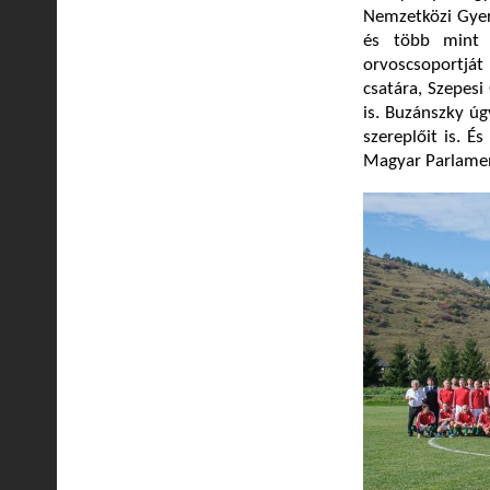
Nemzetközi Gyer
és több mint 
orvoscsoportját 
csatára, Szepesi
is. Buzánszky úg
szereplőit is. É
Magyar Parlament