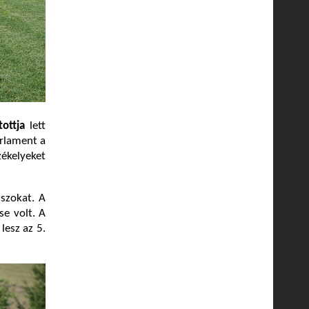
ottja
lett
arlament a
ékelyeket
uszokat. A
se volt. A
lesz az 5.