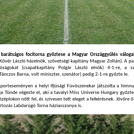
i
barátságos focitorna győztese a Magyar Országgyűlés válogat
Kövér László házelnök, szövetségi kapitány Magyar Zoltán). A p
óságokat (csapatkapitány Polgár László elnök) 4-1-re, a sz
Tánczos Barna, volt miniszter, szenátor) pedig 2-1-re győzte le.
sporteseményen a helyi Ifjúsági Fúvószenekar játszotta a himn
a Tünde végezte el, aki a tavalyi Miss Universe Hungary győzte
éplokon nőtt fel, és szívesen tett eleget a felkérésnek. Jövőre ő 
tozás Labdarúgó Torna háziasszonya is.