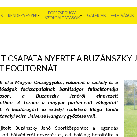
EGÉSZSÉGÜGYI
EK
RENDEZVÉNYEK
GALÉRIÁK
FELHÍVÁSOK
SZOLGÁLTATÁSOK
T CSAPATA NYERTE A BUZÁNSZKY 
T FOCITORNÁT
 el a Magyar Országgyűlés, valamint a székely és a
óságok focicsapatainak barátságos futballtornája
mokoson, a Buzánszky Jenőről elnevezett
ontban. A tornán a magyar parlamenti válogatott
t. A kezdőrúgást az erdélyi születésű Blága Tünde
a tavalyi Miss Universe Hungary győztese volt.
újított Buzánszky Jenő Sportközpontot a legendás
ori hátvédjéről nevezték el, aki haláláig betöltötte a