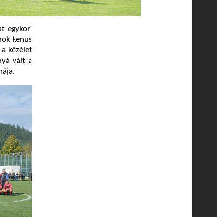
at egykori
jnok kenus
 a közélet
nyá vált a
nája.