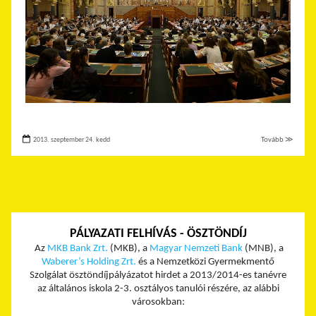
2013. szeptember 24. kedd
Tovább ≫
PÁLYAZATI FELHÍVÁS - ÖSZTÖNDÍJ
Az
MKB Bank Zrt.
(MKB), a
Magyar Nemzeti Bank
(MNB), a
Waberer’s Holding Zrt.
és a Nemzetközi Gyermekmentő
Szolgálat ösztöndíjpályázatot hirdet a 2013/2014-es tanévre
az általános iskola 2-3. osztályos tanulói részére, az alábbi
városokban: