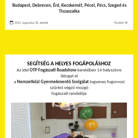
Budapest, Debrecen, Érd, Kecskemét, Pécel, Pécs, Szeged és
Tiszaszalka
2013. augusztus 30. péntek
Tovább ≫
SEGÍTSÉG A HELYES FOGÁPOLÁSHOZ
Az idei
OTP Fogászati Roadshow
keretében 14 helyszínre
látogat el
a
Nemzetközi Gyermekmentő Szolgálat
ingyenes fogorvosi
szűrést végző mozgó
fogászati rendelője