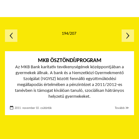
194/207
MKB ÖSZTÖNDÍJPROGRAM
Az MKB Bank karitatív tevékenységének középpontjában a
gyermekek állnak. A bank és a Nemzetközi Gyermekmentő
Szolgálat (NGYSZ) között fennálló együttműködési
megállapodás értelmében a pénzintézet a 2011/2012-es
tanévben is támogat kiválóan tanuló, szociálisan hátrányos
helyzetű gyermekeket.
2011. november 10. csütörtök
Tovább ≫