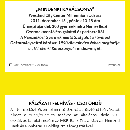
„MINDENKI KARÁCSONYA”
WestEnd City Center Millennium Udvara
2011. december 16., péntek 13-15 óra
Ünnepi ajándék 300 gyermeknek a Nemzetközi
Gyermekmentő Szolgálattól és partnereitől
A
Nemzetközi Gyermekmentő Szolgálat
a
Fővárosi
Önkormányzattal közösen 1990 óta minden évben megtartja
a „Mindenki Karácsonya”
rendezvényét.
2011. december 15. csütörtök
Tovább ≫
PÁLYÁZATI FELHÍVÁS - ÖSZTÖNDÍJ
A Nemzetközi Gyermekmentő Szolgálat ösztöndíjpályázatot
hirdet a 2011/2012-es tanévre az általános iskola 2-3.
osztályos tanulói részére az MKB Bank Zrt, a Magyar Nemzeti
Bank és a Waberer's Holding Zrt. támogatásával.