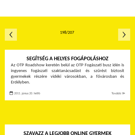
198/207
SEGÍTSÉG A HELYES FOGÁPOLÁSHOZ
Az OTP Roadshow keretén belül az OTP Fogászati busz idén is
ingyenes fogászati szaktanácsadást és szűrést biztosít
gyermekek részére vidéki városokban, a fővárosban és
Erdélyben.
2011. június 20. hétfő
Tovább ≫
SZAVAZZ A LEGJOBB ONLINE GYERMEK