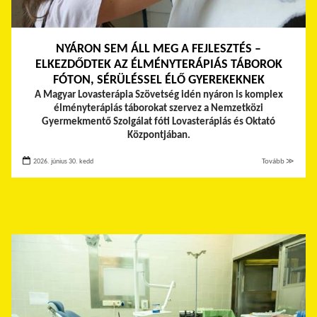
NYÁRON SEM ÁLL MEG A FEJLESZTÉS –
ELKEZDŐDTEK AZ ÉLMÉNYTERÁPIÁS TÁBOROK
FÓTON, SÉRÜLÉSSEL ÉLŐ GYEREKEKNEK
A Magyar Lovasterápia Szövetség idén nyáron is komplex
élményterápiás táborokat szervez a Nemzetközi
Gyermekmentő Szolgálat fóti Lovasterápiás és Oktató
Központjában.
2026. június 30. kedd
Tovább ≫