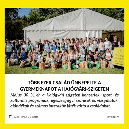
TÖBB EZER CSALÁD ÜNNEPELTE A
GYERMEKNAPOT A HAJÓGYÁRI-SZIGETEN
Május 30–31-én a Hajógyári-szigeten koncertek, sport -és
kulturális programok, egészségügyi szűrések és vizsgálatok,
ajándékok és számos interaktív játék várta a családokat.
2026. június 01. hétfő
Tovább ≫