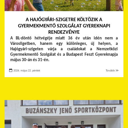
A HAJÓGYÁRI-SZIGETRE KÖLTÖZIK A
GYERMEKMENTŐ SZOLGÁLAT GYEREKNAPI
RENDEZVÉNYE
A BL-döntő hétvégéje miatt 36 év után idén nem a
Városligetben, hanem egy különleges, új helyen, a
Hajógyári-szigeten várja a családokat a Nemzetközi
Gyermekmentő Szolgálat és a Budapest Feszt Gyereknapja
május 30-án és 31-én.
2026. május 22. péntek
Tovább ≫