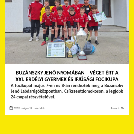
BUZÁNSZKY JENŐ NYOMÁBAN – VÉGET ÉRT A
XXI. ERDÉLYI GYERMEK ÉS IFJÚSÁGI FOCIKUPA
A focikupát május 7-én és 8-án rendezték meg a Buzánszky
Jenő Labdarúgóközpontban, Csíkszentdomokoson, a legjobb
24 csapat részvételével.
2026. május 14. csütörtök
Tovább ≫