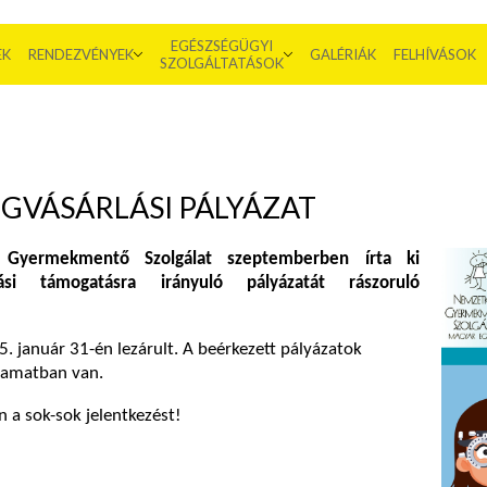
EGÉSZSÉGÜGYI
EK
RENDEZVÉNYEK
GALÉRIÁK
FELHÍVÁSOK
SZOLGÁLTATÁSOK
GVÁSÁRLÁSI PÁLYÁZAT
Gyermekmentő Szolgálat szeptemberben írta ki
lási támogatásra irányuló pályázatát rászoruló
. január 31-én lezárult. A beérkezett pályázatok
lyamatban van.
 a sok-sok jelentkezést!