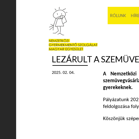
RÓLUNK
HÍR
LEZÁRULT A SZEMÜVE
2025. 02. 04.
A Nemzetközi 
szemüvegvásár
gyerekeknek.
Pályázatunk 2025
feldolgozása fo
Köszönjük szépen