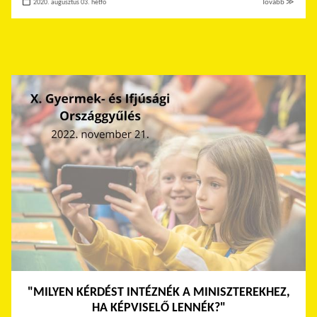
2020. augusztus 03. hétfő
Tovább ≫
"MILYEN KÉRDÉST INTÉZNÉK A MINISZTEREKHEZ,
HA KÉPVISELŐ LENNÉK?"