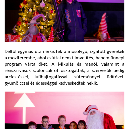
Déltől egymás után érkeztek a mosolygó, izgatott gyerekek
a moziterembe, ahol ezúttal nem filmvetítés, hanem ünnepi
program várta őket. A Mikulás és manói, valamint a
rénszarvasok szaloncukrot osztogattak, a szervezők pedig
arcfestéssel, lufihajtogatással, süteménnyel, üdítővel,
gyümölccsel és édességgel kedveskedtek nekik.