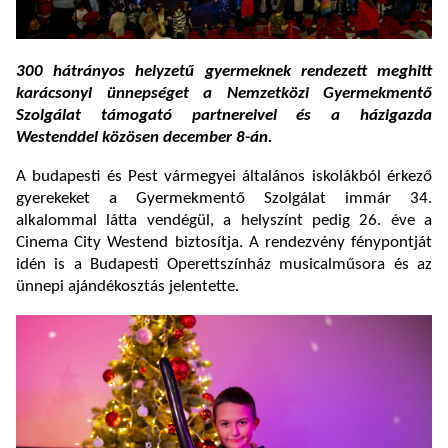
300 hátrányos helyzetű gyermeknek rendezett meghitt
karácsonyi ünnepséget a Nemzetközi Gyermekmentő
Szolgálat támogató partnereivel és a házigazda
Westenddel közösen december 8-án.
A budapesti és Pest vármegyei általános iskolákból érkező
gyerekeket a Gyermekmentő Szolgálat immár 34.
alkalommal látta vendégül, a helyszínt pedig 26. éve a
Cinema City Westend biztosítja. A rendezvény fénypontját
idén is a Budapesti Operettszínház musicalműsora és az
ünnepi ajándékosztás jelentette.