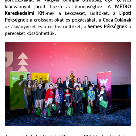
gördeszkákat. A
Magyar Olimpia Bizottság
egy igényes
kiadvánnyal járult hozzá az ünnepséghez. A
METRO
Kereskedelmi Kft.-
nek a kekszeket, üdítőket, a
Lipóti
Pékségnek
a croissant-okat és pogácsákat, a
Coca-Colának
az ásványvizet és a rostos üdítőket, a
Semes Pékségnek
a
pereceket köszönhettük.