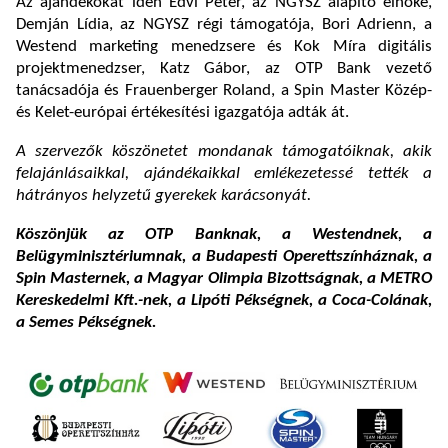
Az ajándékokat idén Edvi Péter, az NGYSZ alapító elnöke,
Demján Lídia, az NGYSZ régi támogatója, Bori Adrienn, a
Westend marketing menedzsere és Kok Míra digitális
projektmenedzser, Katz Gábor, az OTP Bank vezető
tanácsadója és Frauenberger Roland, a Spin Master Közép-
és Kelet-európai értékesítési igazgatója adták át.
A szervezők köszönetet mondanak támogatóiknak, akik
felajánlásaikkal, ajándékaikkal emlékezetessé tették a
hátrányos helyzetű gyerekek karácsonyát.
Köszönjük az OTP Banknak, a Westendnek, a
Belügyminisztériumnak, a Budapesti Operettszínháznak, a
Spin Masternek, a Magyar Olimpia Bizottságnak, a METRO
Kereskedelmi Kft.-nek, a Lipóti Pékségnek, a Coca-Colának,
a Semes Pékségnek.