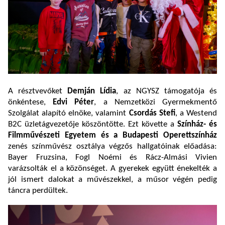
A résztvevőket
Demján Lídia
, az NGYSZ támogatója és
önkéntese,
Edvi Péter
, a Nemzetközi Gyermekmentő
Szolgálat alapító elnöke, valamint
Csordás Stefi
, a Westend
B2C üzletágvezetője köszöntötte. Ezt követte a
Színház- és
Filmművészeti Egyetem és a Budapesti Operettszínház
zenés színművész osztálya végzős hallgatóinak előadása:
Bayer Fruzsina, Fogl Noémi és Rácz-Almási Vivien
varázsolták el a közönséget. A gyerekek együtt énekelték a
jól ismert dalokat a művészekkel, a műsor végén pedig
táncra perdültek.