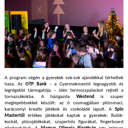
A program végén a gyerekek sok-sok ajándékkal térhettek
haza. Az
OTP Bank
– a Gyermekmentő legnagyobb és
legrégebbi támogatója – idén termoszpalackot rejtett a
tornazsákokba. A házigazda
Westend
is szuper
meglepetésekkel készült: az ő csomagjában plüssmaci,
karácsonyi kreatív játékok és csokoládé lapult. A
Spin
Mastertől
értékes játékokat kaptak a gyerekek: Rubik-
kockát, plüssjátékokat, szuperhős figurákat, fingerboard