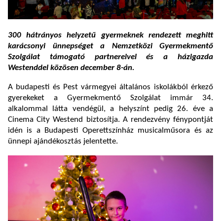
300 hátrányos helyzetű gyermeknek rendezett meghitt
karácsonyi ünnepséget a Nemzetközi Gyermekmentő
Szolgálat támogató partnereivel és a házigazda
Westenddel közösen december 8-án.
A budapesti és Pest vármegyei általános iskolákból érkező
gyerekeket a Gyermekmentő Szolgálat immár 34.
alkalommal látta vendégül, a helyszínt pedig 26. éve a
Cinema City Westend biztosítja. A rendezvény fénypontját
idén is a Budapesti Operettszínház musicalműsora és az
ünnepi ajándékosztás jelentette.