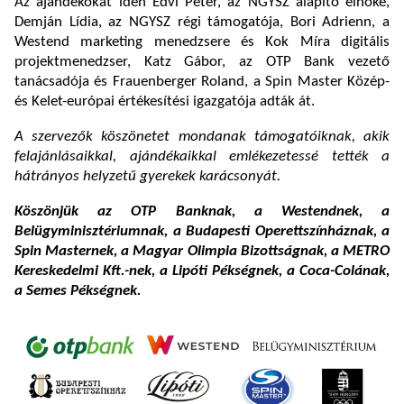
Az ajándékokat idén Edvi Péter, az NGYSZ alapító elnöke,
Demján Lídia, az NGYSZ régi támogatója, Bori Adrienn, a
Westend marketing menedzsere és Kok Míra digitális
projektmenedzser, Katz Gábor, az OTP Bank vezető
tanácsadója és Frauenberger Roland, a Spin Master Közép-
és Kelet-európai értékesítési igazgatója adták át.
A szervezők köszönetet mondanak támogatóiknak, akik
felajánlásaikkal, ajándékaikkal emlékezetessé tették a
hátrányos helyzetű gyerekek karácsonyát.
Köszönjük az OTP Banknak, a Westendnek, a
Belügyminisztériumnak, a Budapesti Operettszínháznak, a
Spin Masternek, a Magyar Olimpia Bizottságnak, a METRO
Kereskedelmi Kft.-nek, a Lipóti Pékségnek, a Coca-Colának,
a Semes Pékségnek.