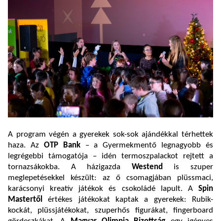
A program végén a gyerekek sok-sok ajándékkal térhettek
haza. Az
OTP Bank
– a Gyermekmentő legnagyobb és
legrégebbi támogatója – idén termoszpalackot rejtett a
tornazsákokba. A házigazda
Westend
is szuper
meglepetésekkel készült: az ő csomagjában plüssmaci,
karácsonyi kreatív játékok és csokoládé lapult. A
Spin
Mastertől
értékes játékokat kaptak a gyerekek: Rubik-
kockát, plüssjátékokat, szuperhős figurákat, fingerboard