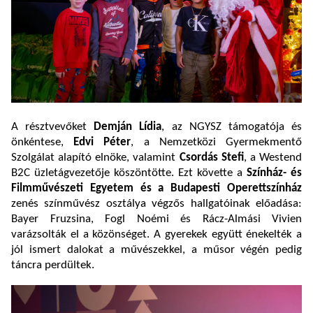
A résztvevőket
Demján Lídia
, az NGYSZ támogatója és
önkéntese,
Edvi Péter
, a Nemzetközi Gyermekmentő
Szolgálat alapító elnöke, valamint
Csordás Stefi
, a Westend
B2C üzletágvezetője köszöntötte. Ezt követte a
Színház- és
Filmművészeti Egyetem és a Budapesti Operettszínház
zenés színművész osztálya végzős hallgatóinak előadása:
Bayer Fruzsina, Fogl Noémi és Rácz-Almási Vivien
varázsolták el a közönséget. A gyerekek együtt énekelték a
jól ismert dalokat a művészekkel, a műsor végén pedig
táncra perdültek.