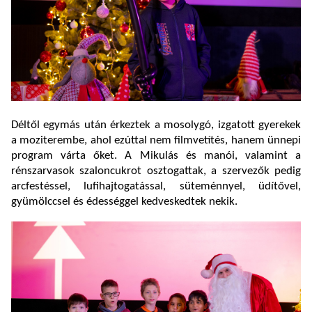
Déltől egymás után érkeztek a mosolygó, izgatott gyerekek
a moziterembe, ahol ezúttal nem filmvetítés, hanem ünnepi
program várta őket. A Mikulás és manói, valamint a
rénszarvasok szaloncukrot osztogattak, a szervezők pedig
arcfestéssel, lufihajtogatással, süteménnyel, üdítővel,
gyümölccsel és édességgel kedveskedtek nekik.