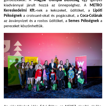
gördeszkákat. A
Magyar Olimpia Bizottság
egy igényes
kiadvánnyal járult hozzá az ünnepséghez. A
METRO
Kereskedelmi Kft.-
nek a kekszeket, üdítőket, a
Lipóti
Pékségnek
a croissant-okat és pogácsákat, a
Coca-Colának
az ásványvizet és a rostos üdítőket, a
Semes Pékségnek
a
pereceket köszönhettük.