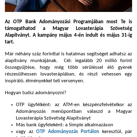
Az OTP Bank Adományozási Programjában most Te is
támogathatod a Magyar Lovasterápia Szövetség
Alapítványt. A kampány május 4-én indult és május 31-ig
tart.
Már néhány száz forinttal is hatalmas segítséget adhatsz az
alapítvány munkájának. Cél: legalább 20 millió forint
összegyűjtése, hogy még több sérüléssel élő gyerek
részesülhessen lovasterápiában, és részt vehessen egy
inspiráló, élményekkel teli versenyen.
Hogyan tudsz adományozni?
OTP ügyfélként: az ATM-en készpénzfelvételkor az
Adományozás menüpontban válaszd a Magyar
Lovasterápia Szövetség Alapítványt
Más bank ügyfeleként: a Simple alkalmazáson
vagy az
OTP Adományozás Portálon
keresztül, pár