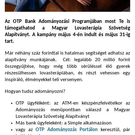
Az OTP Bank Adományozási Programjában most Te is
támogathatod a Magyar Lovasterápia Szövetség
Alapítványt. A kampány május 4-én indult és május 31-ig
tart.
Már néhány száz forinttal is hatalmas segítséget adhatsz az
alapítvány munkájának. Cél: legalább 20 millió forint
összegyűjtése, hogy még több sérüléssel élő gyerek
részesülhessen lovasterápiában, és részt vehessen egy
inspiráló, élményekkel teli versenyen.
Hogyan tudsz adományozni?
OTP ügyfélként: az ATM-en készpénzfelvételkor az
Adományozás menüpontban válaszd a Magyar
Lovasterápia Szövetség Alapítványt
Más bank ügyfeleként: a Simple alkalmazáson
vagy az
OTP Adományozás Portálon
keresztül, pár