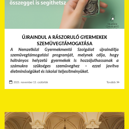
ÚJRAINDUL A RÁSZORULÓ GYERMEKEK
SZEMÜVEGTÁMOGATÁSA
A Nemzetközi Gyermekmentő Szolgálat újraindítja
szemüvegtámogatási programját, melynek célja, hogy
hátrányos helyzetű gyermekek is hozzájuthassanak a
számukra szükséges szemüveghez – ezzel javítva
életminőségüket és iskolai teljesítményüket.
2025. november 13. csütörtök
Tovább ≫