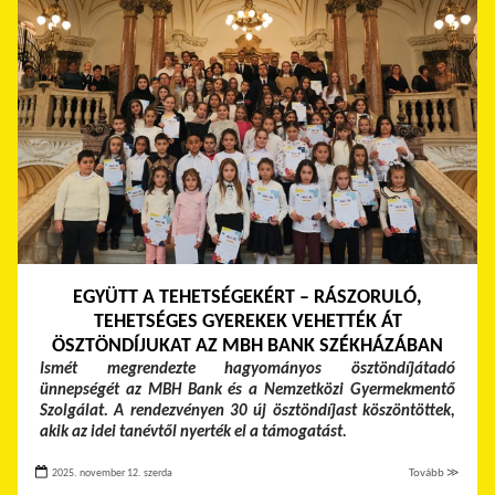
EGYÜTT A TEHETSÉGEKÉRT – RÁSZORULÓ,
TEHETSÉGES GYEREKEK VEHETTÉK ÁT
ÖSZTÖNDÍJUKAT AZ MBH BANK SZÉKHÁZÁBAN
Ismét megrendezte hagyományos ösztöndíjátadó
ünnepségét az MBH Bank és a Nemzetközi Gyermekmentő
Szolgálat. A rendezvényen 30 új ösztöndíjast köszöntöttek,
akik az idei tanévtől nyerték el a támogatást.
2025. november 12. szerda
Tovább ≫