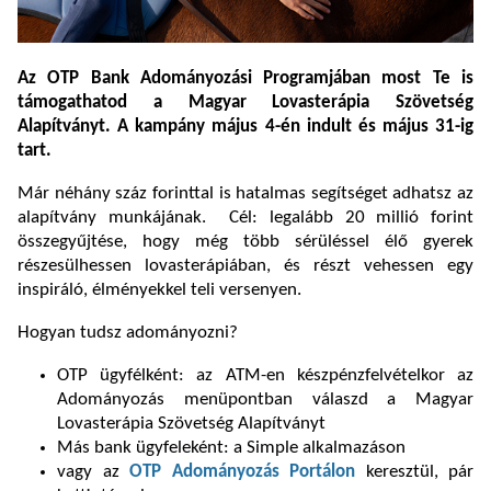
Az OTP Bank Adományozási Programjában most Te is
támogathatod a Magyar Lovasterápia Szövetség
Alapítványt. A kampány május 4-én indult és május 31-ig
tart.
Már néhány száz forinttal is hatalmas segítséget adhatsz az
alapítvány munkájának. Cél: legalább 20 millió forint
összegyűjtése, hogy még több sérüléssel élő gyerek
részesülhessen lovasterápiában, és részt vehessen egy
inspiráló, élményekkel teli versenyen.
Hogyan tudsz adományozni?
OTP ügyfélként: az ATM-en készpénzfelvételkor az
Adományozás menüpontban válaszd a Magyar
Lovasterápia Szövetség Alapítványt
Más bank ügyfeleként: a Simple alkalmazáson
vagy az
OTP Adományozás Portálon
keresztül, pár