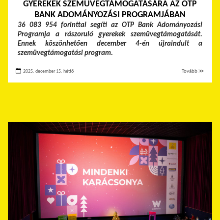
GYEREKEK SZEMÜVEGTÁMOGATÁSÁRA AZ OTP
BANK ADOMÁNYOZÁSI PROGRAMJÁBAN
36 083 954 forinttal segíti az OTP Bank Adományozási
Programja a rászoruló gyerekek szemüvegtámogatását.
Ennek köszönhetően december 4-én újraindult a
szemüvegtámogatási program.
2025. december 15. hétfő
Tovább ≫