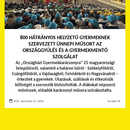
800 HÁTRÁNYOS HELYZETŰ GYERMEKNEK
SZERVEZETT ÜNNEPI MŰSORT AZ
ORSZÁGGYŰLÉS ÉS A GYERMEKMENTŐ
SZOLGÁLAT
Az „Országházi Gyermekkarácsonyra” 25 magyarországi
településről, valamint a határon túlról - Székelyföldről,
Csángóföldről, a Vajdaságból, Felvidékről és Nagyváradról –
érkeztek a gyerekek.
Utazásuk, szállásuk és étkezésük
költségét a szervezők biztosították. A diákokat népszerű
művészek, előadók karácsonyi műsora szórakoztatta.
2025. december 22. hétfő
Tovább ≫