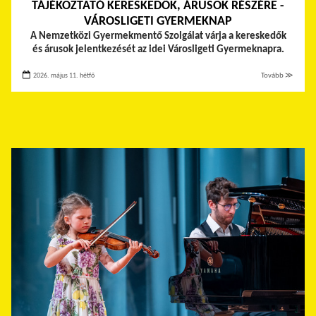
TÁJÉKOZTATÓ KERESKEDŐK, ÁRUSOK RÉSZÉRE -
VÁROSLIGETI GYERMEKNAP
A Nemzetközi Gyermekmentő Szolgálat várja a kereskedők
és árusok jelentkezését az idei Városligeti Gyermeknapra.
2026. május 11. hétfő
Tovább ≫