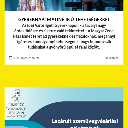
GYEREKNAPI MATINÉ IFJÚ TEHETSÉGEKKEL
Az idei Városligeti Gyereknapon – a tavalyi nagy
érdeklődésre és sikerre való tekintettel – a Magyar Zene
Háza ismét teret ad gyerekeknek és fiataloknak, megannyi
ígéretes komolyzenei tehetségnek, hogy bemutassák
tudásukat a gyönyörű épület falai között.
2026. április 29. szerda
Tovább ≫