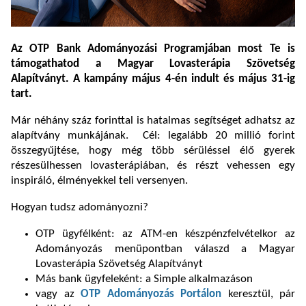
Az OTP Bank Adományozási Programjában most Te is
támogathatod a Magyar Lovasterápia Szövetség
Alapítványt. A kampány május 4-én indult és május 31-ig
tart.
Már néhány száz forinttal is hatalmas segítséget adhatsz az
alapítvány munkájának. Cél: legalább 20 millió forint
összegyűjtése, hogy még több sérüléssel élő gyerek
részesülhessen lovasterápiában, és részt vehessen egy
inspiráló, élményekkel teli versenyen.
Hogyan tudsz adományozni?
OTP ügyfélként: az ATM-en készpénzfelvételkor az
Adományozás menüpontban válaszd a Magyar
Lovasterápia Szövetség Alapítványt
Más bank ügyfeleként: a Simple alkalmazáson
vagy az
OTP Adományozás Portálon
keresztül, pár