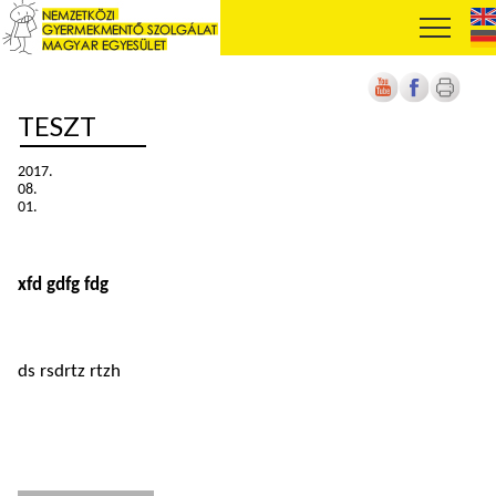
TESZT
2017.
08.
01.
xfd gdfg fdg
ds rsdrtz rtzh