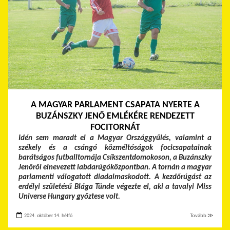
A MAGYAR PARLAMENT CSAPATA NYERTE A
BUZÁNSZKY JENŐ EMLÉKÉRE RENDEZETT
FOCITORNÁT
Idén sem maradt el a Magyar Országgyűlés, valamint a
székely és a csángó közméltóságok focicsapatainak
barátságos futballtornája Csíkszentdomokoson, a Buzánszky
Jenőről elnevezett labdarúgóközpontban. A tornán a magyar
parlamenti válogatott diadalmaskodott. A kezdőrúgást az
erdélyi születésű Blága Tünde végezte el, aki a tavalyi Miss
Universe Hungary győztese volt.
2024. október 14. hétfő
Tovább ≫