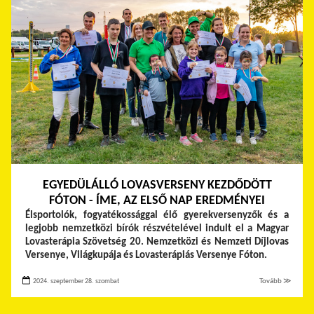
EGYEDÜLÁLLÓ LOVASVERSENY KEZDŐDÖTT
FÓTON - ÍME, AZ ELSŐ NAP EREDMÉNYEI
Élsportolók, fogyatékossággal élő gyerekversenyzők és a
legjobb nemzetközi bírók részvételével indult el a Magyar
Lovasterápia Szövetség 20. Nemzetközi és Nemzeti Díjlovas
Versenye, Világkupája és Lovasterápiás Versenye Fóton.
2024. szeptember 28. szombat
Tovább ≫