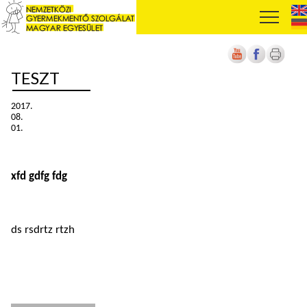
TESZT
2017.
08.
01.
xfd gdfg fdg
ds rsdrtz rtzh