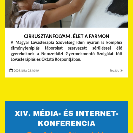
CIRKUSZTANFOLYAM, ÉLET A FARMON
A Magyar Lovasterápia Szövetség idén nyáron is komplex
élményterápiás táborokat szervezett sérüléssel élő
gyerekeknek a Nemzetközi Gyermekmentő Szolgálat fóti
Lovasterápiás és Oktató Központjában.
2024. július 22. hétfő
Tovább ≫