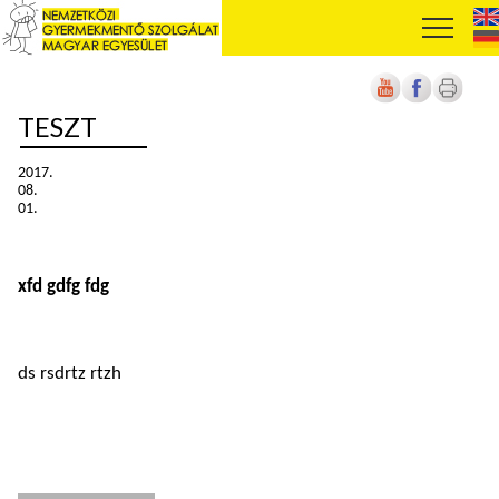
TESZT
2017.
08.
01.
xfd gdfg fdg
ds rsdrtz rtzh