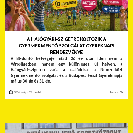
A HAJÓGYÁRI-SZIGETRE KÖLTÖZIK A
GYERMEKMENTŐ SZOLGÁLAT GYEREKNAPI
RENDEZVÉNYE
A BL-döntő hétvégéje miatt 36 év után idén nem a
Városligetben, hanem egy különleges, új helyen, a
Hajógyári-szigeten várja a családokat a Nemzetközi
Gyermekmentő Szolgálat és a Budapest Feszt Gyereknapja
május 30-án és 31-én.
2026. május 22. péntek
Tovább ≫