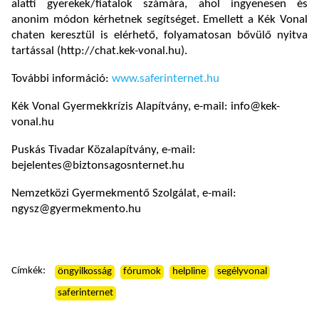
alatti gyerekek/fiatalok számára, ahol ingyenesen és
anonim módon kérhetnek segítséget. Emellett a Kék Vonal
chaten keresztül is elérhető, folyamatosan bővülő nyitva
tartással (http://chat.kek-vonal.hu).
További információ:
www.saferinternet.hu
Kék Vonal Gyermekkrízis Alapítvány, e-mail: info@kek-
vonal.hu
Puskás Tivadar Közalapítvány, e-mail:
bejelentes@biztonsagosnternet.hu
Nemzetközi Gyermekmentő Szolgálat, e-mail:
ngysz@gyermekmento.hu
Címkék:
öngyilkosság
fórumok
helpline
segélyvonal
saferinternet