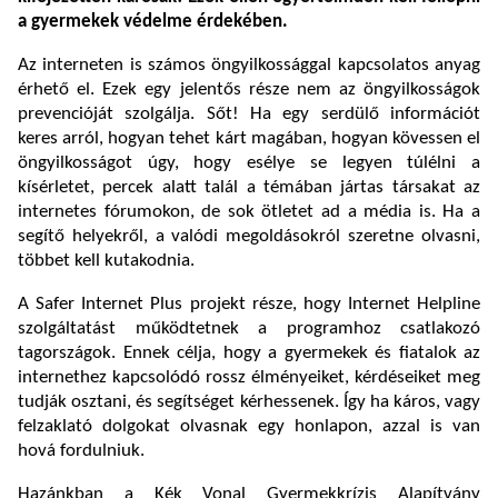
a gyermekek védelme érdekében.
Az interneten is számos öngyilkossággal kapcsolatos anyag
érhető el. Ezek egy jelentős része nem az öngyilkosságok
prevencióját szolgálja. Sőt! Ha egy serdülő információt
keres arról, hogyan tehet kárt magában, hogyan kövessen el
öngyilkosságot úgy, hogy esélye se legyen túlélni a
kísérletet, percek alatt talál a témában jártas társakat az
internetes fórumokon, de sok ötletet ad a média is. Ha a
segítő helyekről, a valódi megoldásokról szeretne olvasni,
többet kell kutakodnia.
A Safer Internet Plus projekt része, hogy Internet Helpline
szolgáltatást működtetnek a programhoz csatlakozó
tagországok. Ennek célja, hogy a gyermekek és fiatalok az
internethez kapcsolódó rossz élményeiket, kérdéseiket meg
tudják osztani, és segítséget kérhessenek. Így ha káros, vagy
felzaklató dolgokat olvasnak egy honlapon, azzal is van
hová fordulniuk.
Hazánkban a Kék Vonal Gyermekkrízis Alapítvány