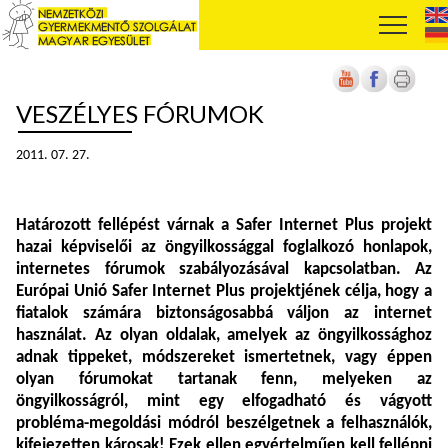
VESZÉLYES FÓRUMOK
2011. 07. 27.
Határozott fellépést várnak a Safer Internet Plus projekt
hazai képviselői az öngyilkossággal foglalkozó honlapok,
internetes fórumok szabályozásával kapcsolatban. Az
Európai Unió Safer Internet Plus projektjének célja, hogy a
fiatalok számára biztonságosabbá váljon az internet
használat. Az olyan oldalak, amelyek az öngyilkossághoz
adnak tippeket, módszereket ismertetnek, vagy éppen
olyan fórumokat tartanak fenn, melyeken az
öngyilkosságról, mint egy elfogadható és vágyott
probléma-megoldási módról beszélgetnek a felhasználók,
kifejezetten károsak! Ezek ellen egyértelműen kell fellépni