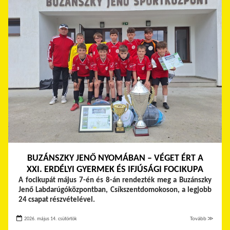
BUZÁNSZKY JENŐ NYOMÁBAN – VÉGET ÉRT A
XXI. ERDÉLYI GYERMEK ÉS IFJÚSÁGI FOCIKUPA
A focikupát május 7-én és 8-án rendezték meg a Buzánszky
Jenő Labdarúgóközpontban, Csíkszentdomokoson, a legjobb
24 csapat részvételével.
2026. május 14. csütörtök
Tovább ≫