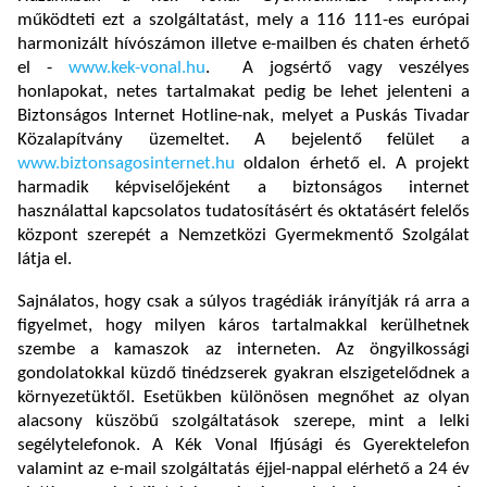
működteti ezt a szolgáltatást, mely a 116 111-es európai
harmonizált hívószámon illetve e-mailben és chaten érhető
el -
www.kek-vonal.hu
. A jogsértő vagy veszélyes
honlapokat, netes tartalmakat pedig be lehet jelenteni a
Biztonságos Internet Hotline-nak, melyet a Puskás Tivadar
Közalapítvány üzemeltet. A bejelentő felület a
www.biztonsagosinternet.hu
oldalon érhető el. A projekt
harmadik képviselőjeként a biztonságos internet
használattal kapcsolatos tudatosításért és oktatásért felelős
központ szerepét a Nemzetközi Gyermekmentő Szolgálat
látja el.
Sajnálatos, hogy csak a súlyos tragédiák irányítják rá arra a
figyelmet, hogy milyen káros tartalmakkal kerülhetnek
szembe a kamaszok az interneten. Az öngyilkossági
gondolatokkal küzdő tinédzserek gyakran elszigetelődnek a
környezetüktől. Esetükben különösen megnőhet az olyan
alacsony küszöbű szolgáltatások szerepe, mint a lelki
segélytelefonok. A Kék Vonal Ifjúsági és Gyerektelefon
valamint az e-mail szolgáltatás éjjel-nappal elérhető a 24 év