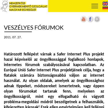
VESZÉLYES FÓRUMOK
2011. 07. 27.
Határozott fellépést várnak a Safer Internet Plus projekt
hazai képviselői az öngyilkossággal foglalkozó honlapok,
internetes fórumok szabályozásával kapcsolatban. Az
Európai Unió Safer Internet Plus projektjének célja, hogy a
fiatalok számára biztonságosabbá váljon az internet
használat. Az olyan oldalak, amelyek az öngyilkossághoz
adnak tippeket, módszereket ismertetnek, vagy éppen
olyan fórumokat tartanak fenn, melyeken az
öngyilkosságról, mint egy elfogadható és vágyott
probléma-megoldási módról beszélgetnek a felhasználók,
kifejezetten károsak! Ezek ellen egyértelműen kell fellépni