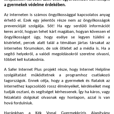
a gyermekek védelme érdekében.
Az interneten is számos öngyilkossággal kapcsolatos anyag
érhető el. Ezek egy jelentős része nem az öngyilkosságok
prevencióját szolgálja. Sőt! Ha egy serdülő információt
keres arról, hogyan tehet kárt magában, hogyan kövessen el
öngyilkosságot úgy, hogy esélye se legyen túlélni a
kísérletet, percek alatt talál a témában jártas társakat az
internetes fórumokon, de sok ötletet ad a média is. Ha a
segítő helyekről, a valódi megoldásokról szeretne olvasni,
többet kell kutakodnia.
A Safer Internet Plus projekt része, hogy Internet Helpline
szolgáltatást működtetnek a programhoz csatlakozó
tagországok. Ennek célja, hogy a gyermekek és fiatalok az
internethez kapcsolódó rossz élményeiket, kérdéseiket meg
tudják osztani, és segítséget kérhessenek. Így ha káros, vagy
felzaklató dolgokat olvasnak egy honlapon, azzal is van
hová fordulniuk.
Hazánkban a Kék Vonal Gyermekkrízis Alapítvány