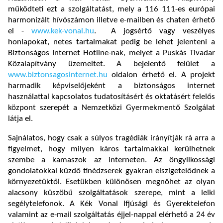
működteti ezt a szolgáltatást, mely a 116 111-es európai
harmonizált hívószámon illetve e-mailben és chaten érhető
el -
www.kek-vonal.hu
. A jogsértő vagy veszélyes
honlapokat, netes tartalmakat pedig be lehet jelenteni a
Biztonságos Internet Hotline-nak, melyet a Puskás Tivadar
Közalapítvány üzemeltet. A bejelentő felület a
www.biztonsagosinternet.hu
oldalon érhető el. A projekt
harmadik képviselőjeként a biztonságos internet
használattal kapcsolatos tudatosításért és oktatásért felelős
központ szerepét a Nemzetközi Gyermekmentő Szolgálat
látja el.
Sajnálatos, hogy csak a súlyos tragédiák irányítják rá arra a
figyelmet, hogy milyen káros tartalmakkal kerülhetnek
szembe a kamaszok az interneten. Az öngyilkossági
gondolatokkal küzdő tinédzserek gyakran elszigetelődnek a
környezetüktől. Esetükben különösen megnőhet az olyan
alacsony küszöbű szolgáltatások szerepe, mint a lelki
segélytelefonok. A Kék Vonal Ifjúsági és Gyerektelefon
valamint az e-mail szolgáltatás éjjel-nappal elérhető a 24 év