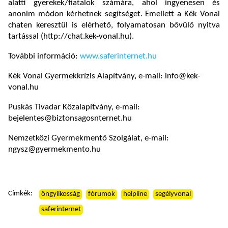
alatti gyerekek/fiatalok számára, ahol ingyenesen és
anonim módon kérhetnek segítséget. Emellett a Kék Vonal
chaten keresztül is elérhető, folyamatosan bővülő nyitva
tartással (http://chat.kek-vonal.hu).
További információ:
www.saferinternet.hu
Kék Vonal Gyermekkrízis Alapítvány, e-mail: info@kek-
vonal.hu
Puskás Tivadar Közalapítvány, e-mail:
bejelentes@biztonsagosnternet.hu
Nemzetközi Gyermekmentő Szolgálat, e-mail:
ngysz@gyermekmento.hu
Címkék:
öngyilkosság
fórumok
helpline
segélyvonal
saferinternet