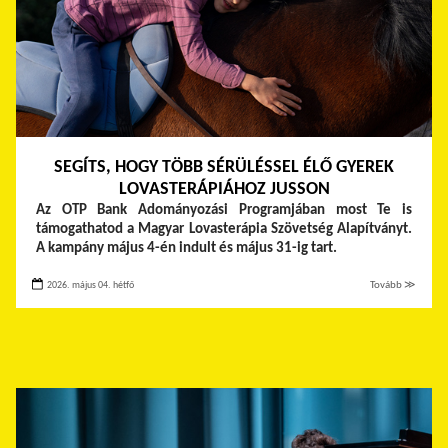
SEGÍTS, HOGY TÖBB SÉRÜLÉSSEL ÉLŐ GYEREK
LOVASTERÁPIÁHOZ JUSSON
Az OTP Bank Adományozási Programjában most Te is
támogathatod a Magyar Lovasterápia Szövetség Alapítványt.
A kampány május 4-én indult és május 31-ig tart.
2026. május 04. hétfő
Tovább ≫