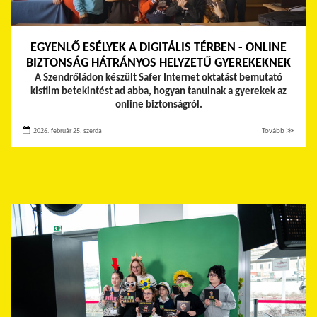
EGYENLŐ ESÉLYEK A DIGITÁLIS TÉRBEN - ONLINE
BIZTONSÁG HÁTRÁNYOS HELYZETŰ GYEREKEKNEK
A Szendrőládon készült Safer Internet oktatást bemutató
kisfilm betekintést ad abba, hogyan tanulnak a gyerekek az
online biztonságról.
2026. február 25. szerda
Tovább ≫