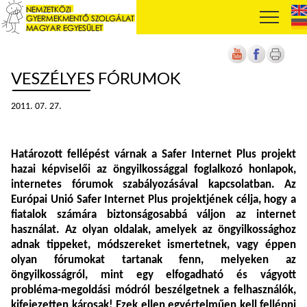
VESZÉLYES FÓRUMOK
2011. 07. 27.
Határozott fellépést várnak a Safer Internet Plus projekt
hazai képviselői az öngyilkossággal foglalkozó honlapok,
internetes fórumok szabályozásával kapcsolatban. Az
Európai Unió Safer Internet Plus projektjének célja, hogy a
fiatalok számára biztonságosabbá váljon az internet
használat. Az olyan oldalak, amelyek az öngyilkossághoz
adnak tippeket, módszereket ismertetnek, vagy éppen
olyan fórumokat tartanak fenn, melyeken az
öngyilkosságról, mint egy elfogadható és vágyott
probléma-megoldási módról beszélgetnek a felhasználók,
kifejezetten károsak! Ezek ellen egyértelműen kell fellépni