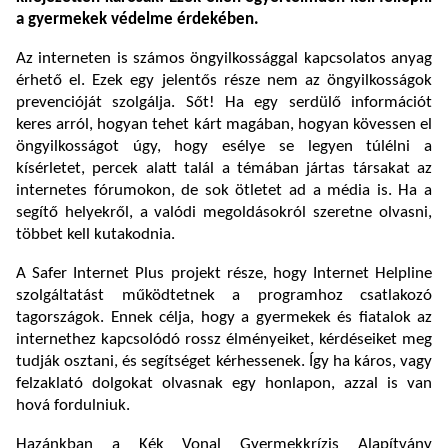
a gyermekek védelme érdekében.
Az interneten is számos öngyilkossággal kapcsolatos anyag
érhető el. Ezek egy jelentős része nem az öngyilkosságok
prevencióját szolgálja. Sőt! Ha egy serdülő információt
keres arról, hogyan tehet kárt magában, hogyan kövessen el
öngyilkosságot úgy, hogy esélye se legyen túlélni a
kísérletet, percek alatt talál a témában jártas társakat az
internetes fórumokon, de sok ötletet ad a média is. Ha a
segítő helyekről, a valódi megoldásokról szeretne olvasni,
többet kell kutakodnia.
A Safer Internet Plus projekt része, hogy Internet Helpline
szolgáltatást működtetnek a programhoz csatlakozó
tagországok. Ennek célja, hogy a gyermekek és fiatalok az
internethez kapcsolódó rossz élményeiket, kérdéseiket meg
tudják osztani, és segítséget kérhessenek. Így ha káros, vagy
felzaklató dolgokat olvasnak egy honlapon, azzal is van
hová fordulniuk.
Hazánkban a Kék Vonal Gyermekkrízis Alapítvány