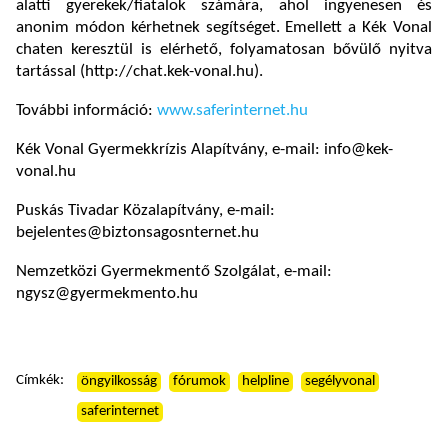
alatti gyerekek/fiatalok számára, ahol ingyenesen és
anonim módon kérhetnek segítséget. Emellett a Kék Vonal
chaten keresztül is elérhető, folyamatosan bővülő nyitva
tartással (http://chat.kek-vonal.hu).
További információ:
www.saferinternet.hu
Kék Vonal Gyermekkrízis Alapítvány, e-mail: info@kek-
vonal.hu
Puskás Tivadar Közalapítvány, e-mail:
bejelentes@biztonsagosnternet.hu
Nemzetközi Gyermekmentő Szolgálat, e-mail:
ngysz@gyermekmento.hu
Címkék:
öngyilkosság
fórumok
helpline
segélyvonal
saferinternet