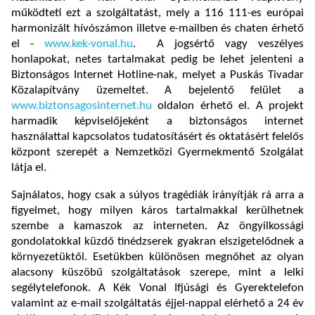
működteti ezt a szolgáltatást, mely a 116 111-es európai
harmonizált hívószámon illetve e-mailben és chaten érhető
el -
www.kek-vonal.hu
. A jogsértő vagy veszélyes
honlapokat, netes tartalmakat pedig be lehet jelenteni a
Biztonságos Internet Hotline-nak, melyet a Puskás Tivadar
Közalapítvány üzemeltet. A bejelentő felület a
www.biztonsagosinternet.hu
oldalon érhető el. A projekt
harmadik képviselőjeként a biztonságos internet
használattal kapcsolatos tudatosításért és oktatásért felelős
központ szerepét a Nemzetközi Gyermekmentő Szolgálat
látja el.
Sajnálatos, hogy csak a súlyos tragédiák irányítják rá arra a
figyelmet, hogy milyen káros tartalmakkal kerülhetnek
szembe a kamaszok az interneten. Az öngyilkossági
gondolatokkal küzdő tinédzserek gyakran elszigetelődnek a
környezetüktől. Esetükben különösen megnőhet az olyan
alacsony küszöbű szolgáltatások szerepe, mint a lelki
segélytelefonok. A Kék Vonal Ifjúsági és Gyerektelefon
valamint az e-mail szolgáltatás éjjel-nappal elérhető a 24 év