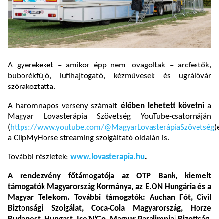
A gyerekeket – amikor épp nem lovagoltak – arcfestők,
buborékfújó, lufihajtogató, kézművesek és ugrálóvár
szórakoztatta.
A háromnapos verseny számait
élőben lehetett követni
a
Magyar Lovasterápia Szövetség YouTube-csatornáján
(
https://www.youtube.com/@MagyarLovasterápiaSzövetség
)
a ClipMyHorse streaming szolgáltató oldalán is.
További részletek:
www.lovasterapia.hu
.
A rendezvény főtámogatója az OTP Bank, kiemelt
támogatók Magyarország Kormánya, az E.ON Hungária és a
Magyar Telekom. További támogatók: Auchan Fót, Civil
Biztonsági Szolgálat, Coca-Cola Magyarország, Horze