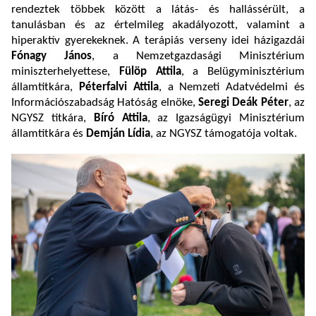
rendeztek többek között a látás- és hallássérült, a
tanulásban és az értelmileg akadályozott, valamint a
hiperaktív gyerekeknek. A terápiás verseny idei házigazdái
Fónagy János
, a Nemzetgazdasági Minisztérium
miniszterhelyettese,
Fülöp Attila
, a Belügyminisztérium
államtitkára,
Péterfalvi Attila
, a Nemzeti Adatvédelmi és
Információszabadság Hatóság elnöke,
Seregi Deák Péter
, az
NGYSZ titkára,
Bíró Attila
, az Igazságügyi Minisztérium
államtitkára és
Demján Lídia
, az NGYSZ támogatója voltak.