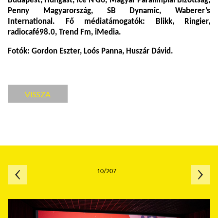
Budapest, Hungast, Ice’N’Go, Magyar Paralimpiai Bizottság,
Penny Magyarország, SB Dynamic, Waberer’s
International. Fő médiatámogatók: Blikk, Ringier,
radiocafé98.0, Trend Fm, iMedia.
Fotók: Gordon Eszter, Loós Panna, Huszár Dávid.
VISSZA
10/207