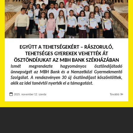
EGYÜTT A TEHETSÉGEKÉRT – RÁSZORULÓ,
TEHETSÉGES GYEREKEK VEHETTÉK ÁT
ÖSZTÖNDÍJUKAT AZ MBH BANK SZÉKHÁZÁBAN
Ismét megrendezte hagyományos ösztöndíjátadó
ünnepségét az MBH Bank és a Nemzetközi Gyermekmentő
Szolgálat. A rendezvényen 30 új ösztöndíjast köszöntöttek,
akik az idei tanévtől nyerték el a támogatást.
2025. november 12. szerda
Tovább ≫