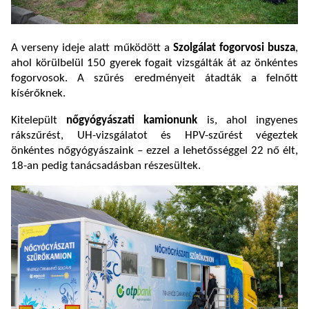
A verseny ideje alatt működött a
Szolgálat fogorvosi busza
,
ahol körülbelül 150 gyerek fogait vizsgálták át az önkéntes
fogorvosok. A szűrés eredményeit átadták a felnőtt
kísérőknek.
Kitelepült
nőgyógyászati kamionunk
is, ahol ingyenes
rákszűrést, UH-vizsgálatot és HPV-szűrést végeztek
önkéntes nőgyógyászaink – ezzel a lehetősséggel 22 nő élt,
18-an pedig tanácsadásban részesültek.