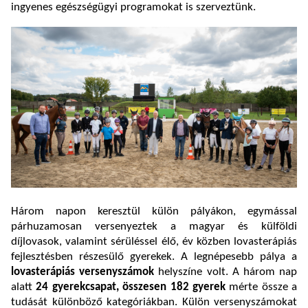
ingyenes egészségügyi programokat is szerveztünk.
Három napon keresztül külön pályákon, egymással
párhuzamosan versenyeztek a magyar és külföldi
díjlovasok, valamint sérüléssel élő, év közben lovasterápiás
fejlesztésben részesülő gyerekek. A legnépesebb pálya a
lovasterápiás versenyszámok
helyszíne volt. A három nap
alatt
24 gyerekcsapat, összesen 182 gyerek
mérte össze a
tudását különböző kategóriákban. Külön versenyszámokat