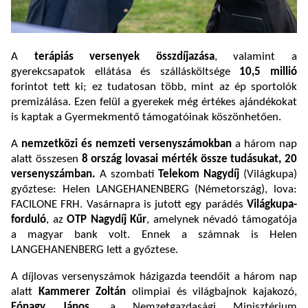
A
terápiás versenyek összdíjazása
, valamint a
gyerekcsapatok ellátása és szállásköltsége
10,5 millió
forintot tett ki; ez tudatosan több, mint az ép sportolók
premizálása. Ezen felül a gyerekek még értékes ajándékokat
is kaptak a Gyermekmentő támogatóinak köszönhetően.
A
nemzetközi és nemzeti versenyszámokban
a három nap
alatt összesen
8 ország
lovasai mérték össze tudásukat, 20
versenyszámban.
A szombati
Telekom Nagydíj
(Világkupa)
győztese: Helen LANGEHANENBERG (Németország), lova:
FACILONE FRH. Vasárnapra is jutott egy parádés
Világkupa-
forduló
, az
OTP
Nagydíj Kűr
, amelynek névadó támogatója
a magyar bank volt. Ennek a számnak is Helen
LANGEHANENBERG lett a győztese.
A díjlovas versenyszámok házigazda teendőit a három nap
alatt
Kammerer Zoltán
olimpiai és világbajnok kajakozó,
Fónagy János
, a Nemzetgazdasági Minisztérium