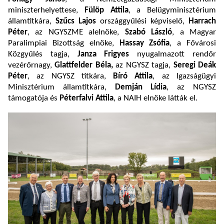
miniszterhelyettese,
Fülöp Attila
, a Belügyminisztérium
államtitkára,
Szűcs Lajos
országgyűlési képviselő,
Harrach
Péter
, az NGYSZME alelnöke,
Szabó László
, a Magyar
Paralimpiai Bizottság elnöke,
Hassay Zsófia
, a Fővárosi
Közgyűlés tagja,
Janza Frigyes
nyugalmazott rendőr
vezérőrnagy,
Glattfelder Béla,
az NGYSZ tagja,
Seregi Deák
Péter
, az NGYSZ titkára,
Bíró Attila
, az Igazságügyi
Minisztérium államtitkára,
Demján Lídia
, az NGYSZ
támogatója és
Péterfalvi Attila
, a NAIH elnöke látták el.