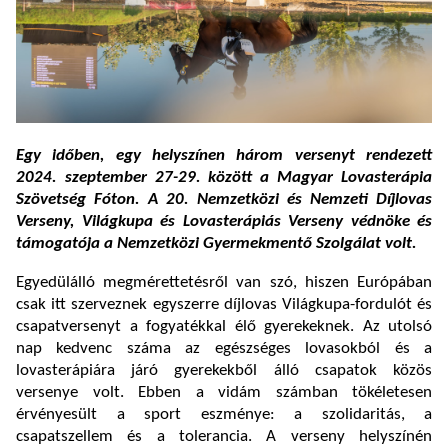
Egy időben, egy helyszínen három versenyt rendezett
2024. szeptember 27-29. között a Magyar Lovasterápia
Szövetség Fóton. A 20. Nemzetközi és Nemzeti Díjlovas
Verseny, Világkupa és Lovasterápiás Verseny védnöke és
támogatója a Nemzetközi Gyermekmentő Szolgálat volt.
Egyedülálló megmérettetésről van szó, hiszen Európában
csak itt szerveznek egyszerre díjlovas Világkupa-fordulót és
csapatversenyt a fogyatékkal élő gyerekeknek. Az utolsó
nap kedvenc száma az egészséges lovasokból és a
lovasterápiára járó gyerekekből álló csapatok közös
versenye volt. Ebben a vidám számban tökéletesen
érvényesült a sport eszménye: a szolidaritás, a
csapatszellem és a tolerancia. A verseny helyszínén