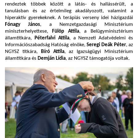
rendeztek többek között a látás- és hallássérült, a
tanulásban és az értelmileg akadályozott, valamint a
hiperaktív gyerekeknek. A terápiás verseny idei házigazdái
Fónagy János
, a Nemzetgazdasági Minisztérium
miniszterhelyettese,
Fülöp Attila
, a Belügyminisztérium
államtitkára,
Péterfalvi Attila
, a Nemzeti Adatvédelmi és
Információszabadság Hatóság elnöke,
Seregi Deák Péter
, az
NGYSZ titkára,
Bíró Attila
, az Igazságügyi Minisztérium
államtitkára és
Demján Lídia
, az NGYSZ támogatója voltak.