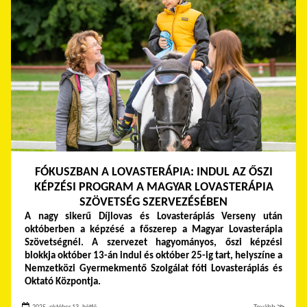
FÓKUSZBAN A LOVASTERÁPIA: INDUL AZ ŐSZI
KÉPZÉSI PROGRAM A MAGYAR LOVASTERÁPIA
SZÖVETSÉG SZERVEZÉSÉBEN
A nagy sikerű Díjlovas és Lovasterápiás Verseny után
októberben a képzésé a főszerep a Magyar Lovasterápia
Szövetségnél. A szervezet hagyományos, őszi képzési
blokkja október 13-án indul és október 25-ig tart, helyszíne a
Nemzetközi Gyermekmentő Szolgálat fóti Lovasterápiás és
Oktató Központja.