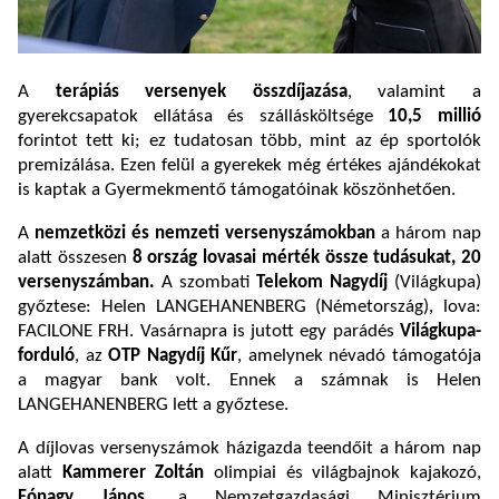
A
terápiás versenyek összdíjazása
, valamint a
gyerekcsapatok ellátása és szállásköltsége
10,5 millió
forintot tett ki; ez tudatosan több, mint az ép sportolók
premizálása. Ezen felül a gyerekek még értékes ajándékokat
is kaptak a Gyermekmentő támogatóinak köszönhetően.
A
nemzetközi és nemzeti versenyszámokban
a három nap
alatt összesen
8 ország
lovasai mérték össze tudásukat, 20
versenyszámban.
A szombati
Telekom Nagydíj
(Világkupa)
győztese: Helen LANGEHANENBERG (Németország), lova:
FACILONE FRH. Vasárnapra is jutott egy parádés
Világkupa-
forduló
, az
OTP
Nagydíj Kűr
, amelynek névadó támogatója
a magyar bank volt. Ennek a számnak is Helen
LANGEHANENBERG lett a győztese.
A díjlovas versenyszámok házigazda teendőit a három nap
alatt
Kammerer Zoltán
olimpiai és világbajnok kajakozó,
Fónagy János
, a Nemzetgazdasági Minisztérium