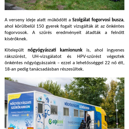
A verseny ideje alatt működött a
Szolgálat fogorvosi busza
,
ahol körülbelül 150 gyerek fogait vizsgálták át az önkéntes
fogorvosok. A szűrés eredményeit átadták a felnőtt
kísérőknek.
Kitelepült
nőgyógyászati kamionunk
is, ahol ingyenes
rákszűrést, UH-vizsgálatot és HPV-szűrést végeztek
önkéntes nőgyógyászaink – ezzel a lehetősséggel 22 nő élt,
18-an pedig tanácsadásban részesültek.