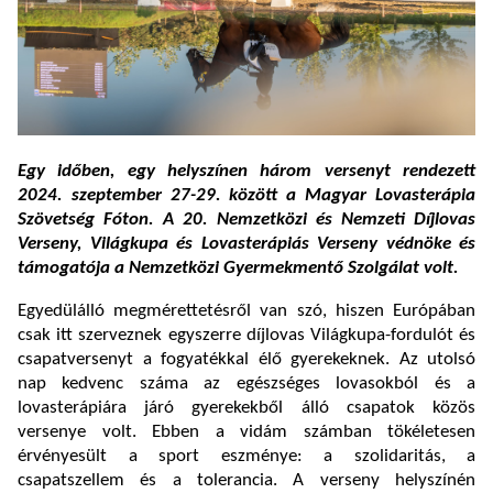
Egy időben, egy helyszínen három versenyt rendezett
2024. szeptember 27-29. között a Magyar Lovasterápia
Szövetség Fóton. A 20. Nemzetközi és Nemzeti Díjlovas
Verseny, Világkupa és Lovasterápiás Verseny védnöke és
támogatója a Nemzetközi Gyermekmentő Szolgálat volt.
Egyedülálló megmérettetésről van szó, hiszen Európában
csak itt szerveznek egyszerre díjlovas Világkupa-fordulót és
csapatversenyt a fogyatékkal élő gyerekeknek. Az utolsó
nap kedvenc száma az egészséges lovasokból és a
lovasterápiára járó gyerekekből álló csapatok közös
versenye volt. Ebben a vidám számban tökéletesen
érvényesült a sport eszménye: a szolidaritás, a
csapatszellem és a tolerancia. A verseny helyszínén