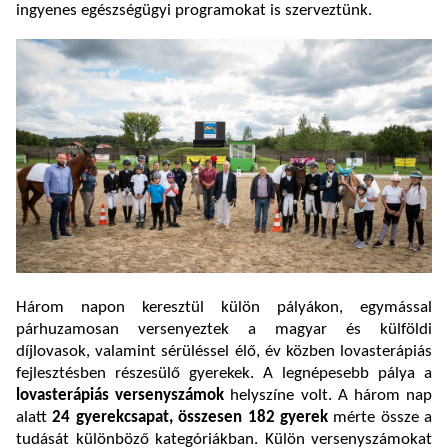
ingyenes egészségügyi programokat is szerveztünk.
Három napon keresztül külön pályákon, egymással
párhuzamosan versenyeztek a magyar és külföldi
díjlovasok, valamint sérüléssel élő, év közben lovasterápiás
fejlesztésben részesülő gyerekek. A legnépesebb pálya a
lovasterápiás versenyszámok
helyszíne volt. A három nap
alatt
24 gyerekcsapat, összesen 182 gyerek
mérte össze a
tudását különböző kategóriákban. Külön versenyszámokat