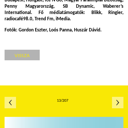
Budapest, Hungast, Ice’N’Go, Magyar Paralimpiai Bizottság,
Penny Magyarország, SB Dynamic, Waberer’s
International. Fő médiatámogatók: Blikk, Ringier,
radiocafé98.0, Trend Fm, iMedia.
Fotók: Gordon Eszter, Loós Panna, Huszár Dávid.
VISSZA
13/207