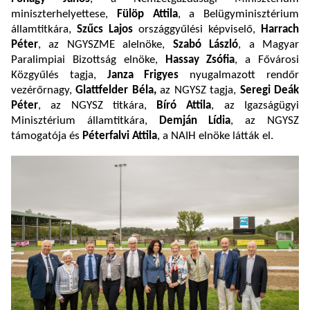
miniszterhelyettese,
Fülöp Attila
, a Belügyminisztérium
államtitkára,
Szűcs Lajos
országgyűlési képviselő,
Harrach
Péter
, az NGYSZME alelnöke,
Szabó László
, a Magyar
Paralimpiai Bizottság elnöke,
Hassay Zsófia
, a Fővárosi
Közgyűlés tagja,
Janza Frigyes
nyugalmazott rendőr
vezérőrnagy,
Glattfelder Béla,
az NGYSZ tagja,
Seregi Deák
Péter
, az NGYSZ titkára,
Bíró Attila
, az Igazságügyi
Minisztérium államtitkára,
Demján Lídia
, az NGYSZ
támogatója és
Péterfalvi Attila
, a NAIH elnöke látták el.