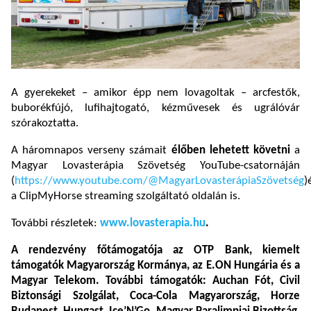
A gyerekeket – amikor épp nem lovagoltak – arcfestők,
buborékfújó, lufihajtogató, kézművesek és ugrálóvár
szórakoztatta.
A háromnapos verseny számait
élőben lehetett követni
a
Magyar Lovasterápia Szövetség YouTube-csatornáján
(
https://www.youtube.com/@MagyarLovasterápiaSzövetség
)
a ClipMyHorse streaming szolgáltató oldalán is.
További részletek:
www.lovasterapia.hu
.
A rendezvény főtámogatója az OTP Bank, kiemelt
támogatók Magyarország Kormánya, az E.ON Hungária és a
Magyar Telekom. További támogatók: Auchan Fót, Civil
Biztonsági Szolgálat, Coca-Cola Magyarország, Horze