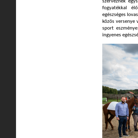
szerveznek egys
fogyatékkal é
egészséges lovas
közös versenye 
sport eszménye:
ingyenes egészs