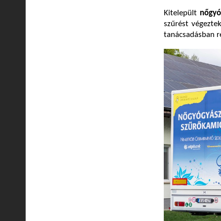
Kitelepült
nőgyó
szűrést végeztek
tanácsadásban r