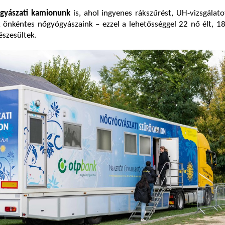
gyászati kamionunk
is, ahol ingyenes rákszűrést, UH-vizsgálat
 önkéntes nőgyógyászaink – ezzel a lehetősséggel 22 nő élt, 1
észesültek.