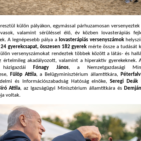
esztül külön pályákon, egymással párhuzamosan versenyeztek
lovasok, valamint sérüléssel élő, év közben lovasterápiás fej
kek. A legnépesebb pálya a
lovasterápiás versenyszámok
helyszí
t
24 gyerekcsapat, összesen 182 gyerek
mérte össze a tudását 
ülön versenyszámokat rendeztek többek között a látás- és hallá
 értelmileg akadályozott, valamint a hiperaktív gyerekeknek. 
 házigazdái
Fónagy János
, a Nemzetgazdasági Mini
tese,
Fülöp Attila
, a Belügyminisztérium államtitkára,
Péterfalv
delmi és Információszabadság Hatóság elnöke,
Seregi Deák 
író Attila
, az Igazságügyi Minisztérium államtitkára és
Demján
a voltak.