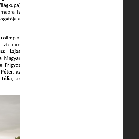
ilágkupa)
rnapra is
ogatója a
n
olimpiai
sztérium
űcs Lajos
 a Magyar
a Frigyes
 Péter
, az
Lídia
, az