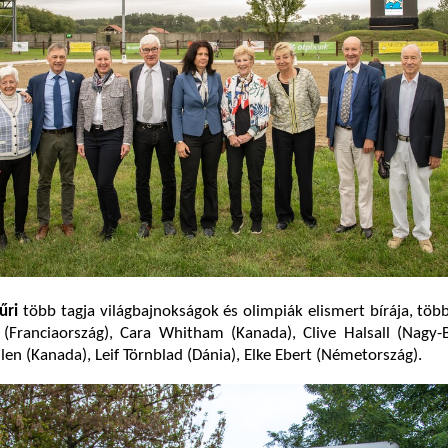
űri
több tagja világbajnokságok és olimpiák elismert bírája, töb
(Franciaország), Cara Whitham (Kanada), Clive Halsall (Nagy-B
en (Kanada), Leif Törnblad (Dánia), Elke Ebert (Németország).