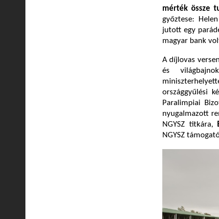
mérték össze t
győztese: Hele
jutott egy pará
magyar bank vol
A díjlovas vers
és világbajn
miniszterhelye
országgyűlési k
Paralimpiai Biz
nyugalmazott re
NGYSZ titkára,
NGYSZ támogató