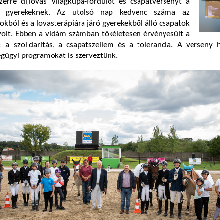
zerre díjlovas Világkupa-fordulót és csapatversenyt a
lő gyerekeknek. Az utolsó nap kedvenc száma az
okból és a lovasterápiára járó gyerekekből álló csapatok
volt. Ebben a vidám számban tökéletesen érvényesült a
 a szolidaritás, a csapatszellem és a tolerancia. A verseny h
égügyi programokat is szerveztünk.