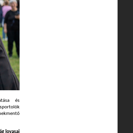
átása és
sportolók
rmekmentő
zág
lovasai