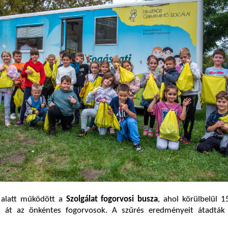
 alatt működött a
Szolgálat fogorvosi busza
, ahol körülbelül 
ák át az önkéntes fogorvosok. A szűrés eredményeit átadták 