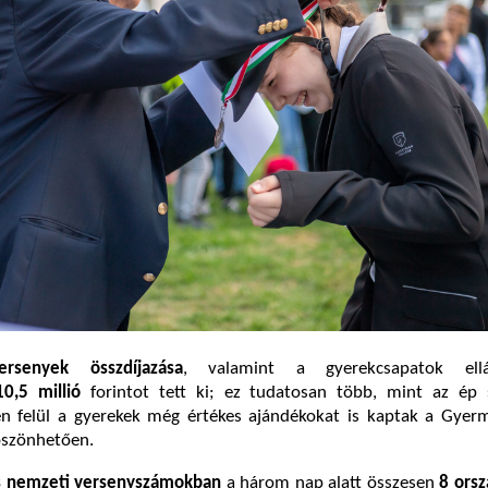
ersenyek összdíjazása
, valamint a gyerekcsapatok ell
10,5 millió
forintot tett ki; ez tudatosan több, mint az ép 
en felül a gyerekek még értékes ajándékokat is kaptak a Gye
öszönhetően.
s nemzeti versenyszámokban
a három nap alatt összesen
8 ors