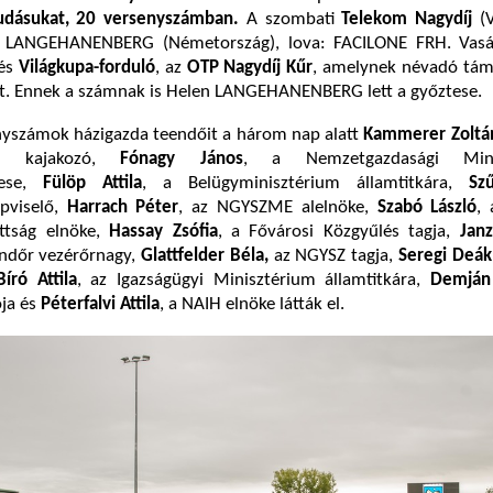
udásukat, 20 versenyszámban.
A szombati
Telekom Nagydíj
(V
n LANGEHANENBERG (Németország), lova: FACILONE FRH. Vasá
dés
Világkupa-forduló
, az
OTP
Nagydíj Kűr
, amelynek névadó tám
t. Ennek a számnak is Helen LANGEHANENBERG lett a győztese.
enyszámok házigazda teendőit a három nap alatt
Kammerer Zoltá
ok kajakozó,
Fónagy János
, a Nemzetgazdasági Mini
ttese,
Fülöp Attila
, a Belügyminisztérium államtitkára,
Sz
épviselő,
Harrach Péter
, az NGYSZME alelnöke,
Szabó László
,
ottság elnöke,
Hassay Zsófia
, a Fővárosi Közgyűlés tagja,
Janz
ndőr vezérőrnagy,
Glattfelder Béla,
az NGYSZ tagja,
Seregi Deák
Bíró Attila
, az Igazságügyi Minisztérium államtitkára,
Demján 
ja és
Péterfalvi Attila
, a NAIH elnöke látták el.