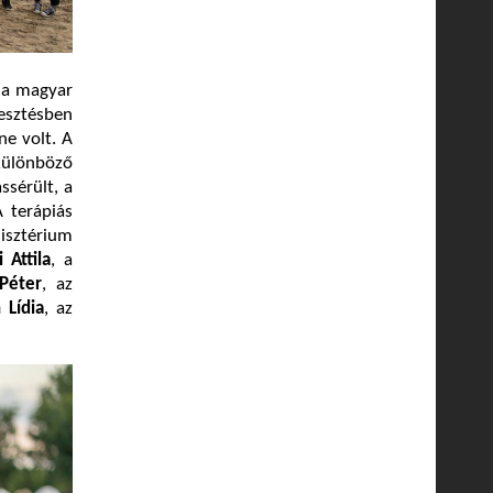
 a magyar
lesztésben
ne volt. A
különböző
ssérült, a
A terápiás
sztérium
i Attila
, a
Péter
, az
 Lídia
, az