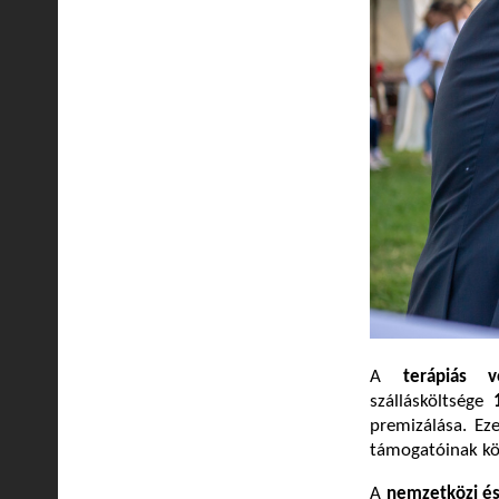
A
terápiás v
szállásköltsége
premizálása. Ez
támogatóinak k
A
nemzetközi é