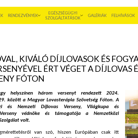
EGÉSZSÉGÜGYI
EK
RENDEZVÉNYEK
GALÉRIÁK
FELHÍVÁSOK
SZOLGÁLTATÁSOK
AL, KIVÁLÓ DÍJLOVASOK ÉS FOGY
SENYÉVEL ÉRT VÉGET A DÍJLOVAS 
SENY FÓTON
gy helyszínen három versenyt rendezett 2024.
9. között a Magyar Lovasterápia Szövetség Fóton. A
zi és Nemzeti Díjlovas Verseny, Világkupa és
s Verseny védnöke és támogatója a Nemzetközi
olgálat volt.
gmérettetésről van szó, hiszen Európában csak itt