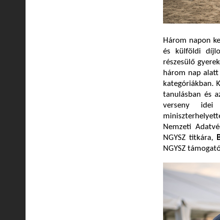
Három napon ker
és külföldi díj
részesülő gyere
három nap alat
kategóriákban. K
tanulásban és az
verseny idei
miniszterhelyet
Nemzeti Adatvé
NGYSZ titkára,
B
NGYSZ támogatój