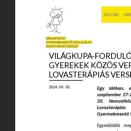
RÓLUNK
HÍR
VILÁGKUPA-FORDULÓV
GYEREKEK KÖZÖS VER
LOVASTERÁPIÁS VER
2024. 09. 30.
Egy időben, e
szeptember 27-2
20. Nemzetkö
Lovasterápiá
Gyermekmentő Sz
Egyedülálló me