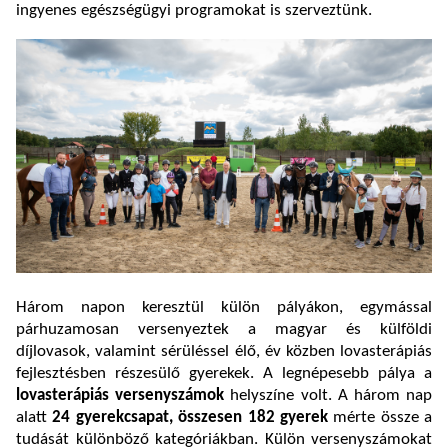
ingyenes egészségügyi programokat is szerveztünk.
Három napon keresztül külön pályákon, egymással
párhuzamosan versenyeztek a magyar és külföldi
díjlovasok, valamint sérüléssel élő, év közben lovasterápiás
fejlesztésben részesülő gyerekek. A legnépesebb pálya a
lovasterápiás versenyszámok
helyszíne volt. A három nap
alatt
24 gyerekcsapat, összesen 182 gyerek
mérte össze a
tudását különböző kategóriákban. Külön versenyszámokat