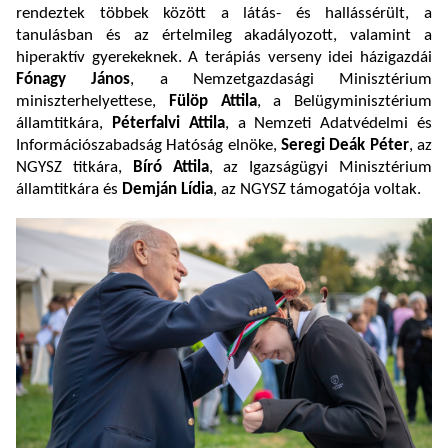
rendeztek többek között a látás- és hallássérült, a
tanulásban és az értelmileg akadályozott, valamint a
hiperaktív gyerekeknek. A terápiás verseny idei házigazdái
Fónagy János
, a Nemzetgazdasági Minisztérium
miniszterhelyettese,
Fülöp Attila
, a Belügyminisztérium
államtitkára,
Péterfalvi Attila
, a Nemzeti Adatvédelmi és
Információszabadság Hatóság elnöke,
Seregi Deák Péter
, az
NGYSZ titkára,
Bíró Attila
, az Igazságügyi Minisztérium
államtitkára és
Demján Lídia
, az NGYSZ támogatója voltak.