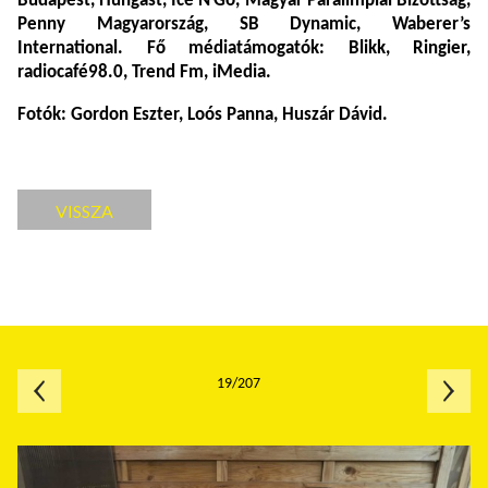
Budapest, Hungast, Ice’N’Go, Magyar Paralimpiai Bizottság,
Penny Magyarország, SB Dynamic, Waberer’s
International. Fő médiatámogatók: Blikk, Ringier,
radiocafé98.0, Trend Fm, iMedia.
Fotók: Gordon Eszter, Loós Panna, Huszár Dávid.
VISSZA
19/207