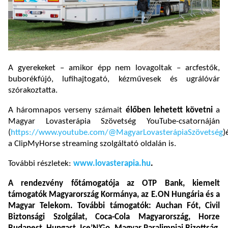
A gyerekeket – amikor épp nem lovagoltak – arcfestők,
buborékfújó, lufihajtogató, kézművesek és ugrálóvár
szórakoztatta.
A háromnapos verseny számait
élőben lehetett követni
a
Magyar Lovasterápia Szövetség YouTube-csatornáján
(
https://www.youtube.com/@MagyarLovasterápiaSzövetség
)
a ClipMyHorse streaming szolgáltató oldalán is.
További részletek:
www.lovasterapia.hu
.
A rendezvény főtámogatója az OTP Bank, kiemelt
támogatók Magyarország Kormánya, az E.ON Hungária és a
Magyar Telekom. További támogatók: Auchan Fót, Civil
Biztonsági Szolgálat, Coca-Cola Magyarország, Horze