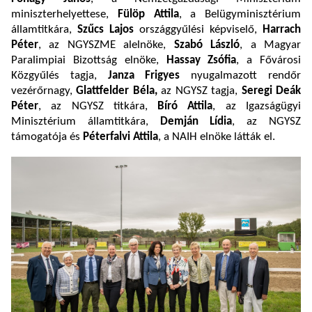
miniszterhelyettese,
Fülöp Attila
, a Belügyminisztérium
államtitkára,
Szűcs Lajos
országgyűlési képviselő,
Harrach
Péter
, az NGYSZME alelnöke,
Szabó László
, a Magyar
Paralimpiai Bizottság elnöke,
Hassay Zsófia
, a Fővárosi
Közgyűlés tagja,
Janza Frigyes
nyugalmazott rendőr
vezérőrnagy,
Glattfelder Béla,
az NGYSZ tagja,
Seregi Deák
Péter
, az NGYSZ titkára,
Bíró Attila
, az Igazságügyi
Minisztérium államtitkára,
Demján Lídia
, az NGYSZ
támogatója és
Péterfalvi Attila
, a NAIH elnöke látták el.