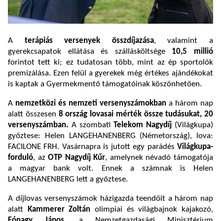
A
terápiás versenyek összdíjazása
, valamint a
gyerekcsapatok ellátása és szállásköltsége
10,5 millió
forintot tett ki; ez tudatosan több, mint az ép sportolók
premizálása. Ezen felül a gyerekek még értékes ajándékokat
is kaptak a Gyermekmentő támogatóinak köszönhetően.
A
nemzetközi és nemzeti versenyszámokban
a három nap
alatt összesen
8 ország
lovasai mérték össze tudásukat, 20
versenyszámban.
A szombati
Telekom Nagydíj
(Világkupa)
győztese: Helen LANGEHANENBERG (Németország), lova:
FACILONE FRH. Vasárnapra is jutott egy parádés
Világkupa-
forduló
, az
OTP
Nagydíj Kűr
, amelynek névadó támogatója
a magyar bank volt. Ennek a számnak is Helen
LANGEHANENBERG lett a győztese.
A díjlovas versenyszámok házigazda teendőit a három nap
alatt
Kammerer Zoltán
olimpiai és világbajnok kajakozó,
Fónagy János
, a Nemzetgazdasági Minisztérium