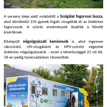
A verseny ideje alatt működött a
Szolgálat fogorvosi busza
,
ahol körülbelül 150 gyerek fogait vizsgálták át az önkéntes
fogorvosok. A szűrés eredményeit átadták a felnőtt
kísérőknek.
Kitelepült
nőgyógyászati kamionunk
is, ahol ingyenes
rákszűrést, UH-vizsgálatot és HPV-szűrést végeztek
önkéntes nőgyógyászaink – ezzel a lehetősséggel 22 nő élt,
18-an pedig tanácsadásban részesültek.