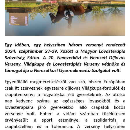
Egy időben, egy helyszínen három versenyt rendezett
2024. szeptember 27-29. között a Magyar Lovasterápia
Szövetség Fóton. A 20. Nemzetközi és Nemzeti Díjlovas
Verseny, Világkupa és Lovasterápiás Verseny védnöke és
támogatója a Nemzetközi Gyermekmentő Szolgálat volt.
Egyedülálló megmérettetésről van szó, hiszen Európában
csak itt szerveznek egyszerre díjlovas Világkupa-fordulót és
csapatversenyt a fogyatékkal élő gyerekeknek. Az utolsó
nap kedvenc száma az egészséges lovasokból és a
lovasterápiára járó gyerekekből álló csapatok közös
versenye volt. Ebben a vidám számban tökéletesen
érvényesült a sport eszménye: a szolidaritás, a
csapatszellem és a tolerancia. A verseny helyszínén