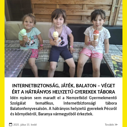
INTERNETBIZTONSÁG, JÁTÉK, BALATON – VÉGET
ÉRT A HÁTRÁNYOS HELYZETŰ GYEREKEK TÁBORA
Idén nyáron sem maradt el a Nemzetközi Gyermekmentő
Szolgálat tematikus, internetbiztonsági tábora
Balatonfenyvesalsón. A hátrányos helyzetű gyerekek Pécsről
és környékéről, Baranya vármegyéből érkeztek.
2025. július 15. kedd
Tovább ≫