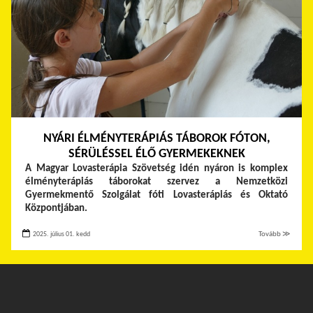
NYÁRI ÉLMÉNYTERÁPIÁS TÁBOROK FÓTON,
SÉRÜLÉSSEL ÉLŐ GYERMEKEKNEK
A Magyar Lovasterápia Szövetség idén nyáron is komplex
élményterápiás táborokat szervez a Nemzetközi
Gyermekmentő Szolgálat fóti Lovasterápiás és Oktató
Központjában.
2025. július 01. kedd
Tovább ≫