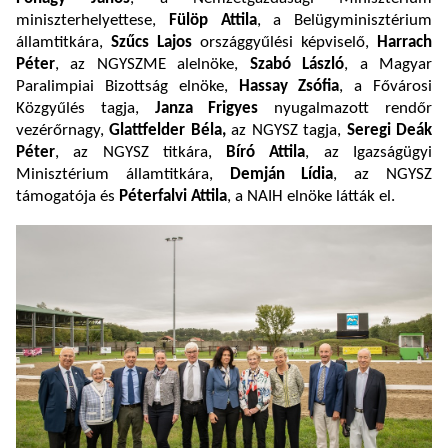
miniszterhelyettese,
Fülöp Attila
, a Belügyminisztérium
államtitkára,
Szűcs Lajos
országgyűlési képviselő,
Harrach
Péter
, az NGYSZME alelnöke,
Szabó László
, a Magyar
Paralimpiai Bizottság elnöke,
Hassay Zsófia
, a Fővárosi
Közgyűlés tagja,
Janza Frigyes
nyugalmazott rendőr
vezérőrnagy,
Glattfelder Béla,
az NGYSZ tagja,
Seregi Deák
Péter
, az NGYSZ titkára,
Bíró Attila
, az Igazságügyi
Minisztérium államtitkára,
Demján Lídia
, az NGYSZ
támogatója és
Péterfalvi Attila
, a NAIH elnöke látták el.