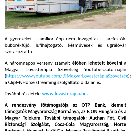
A gyerekeket – amikor épp nem lovagoltak – arcfestők,
buborékfújó, lufihajtogató, kézművesek és ugrálóvár
szórakoztatta.
A háromnapos verseny számait
élőben lehetett követni
a
Magyar Lovasterápia Szövetség YouTube-csatornáján
(
https://www.youtube.com/@MagyarLovasterápiaSzövetség
)
a ClipMyHorse streaming szolgáltató oldalán is.
További részletek:
www.lovasterapia.hu
.
A rendezvény főtámogatója az OTP Bank, kiemelt
támogatók Magyarország Kormánya, az E.ON Hungária és a
Magyar Telekom. További támogatók: Auchan Fót, Civil
Biztonsági Szolgálat, Coca-Cola Magyarország, Horze