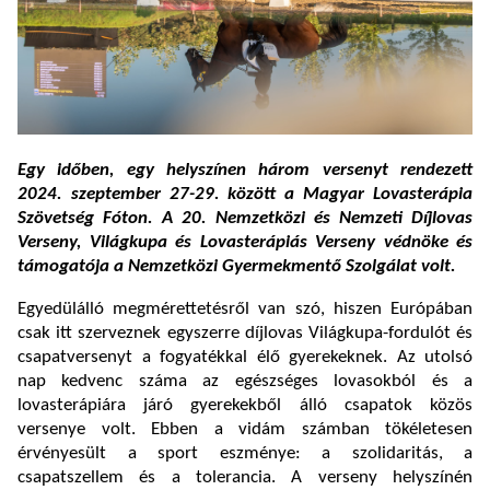
Egy időben, egy helyszínen három versenyt rendezett
2024. szeptember 27-29. között a Magyar Lovasterápia
Szövetség Fóton. A 20. Nemzetközi és Nemzeti Díjlovas
Verseny, Világkupa és Lovasterápiás Verseny védnöke és
támogatója a Nemzetközi Gyermekmentő Szolgálat volt.
Egyedülálló megmérettetésről van szó, hiszen Európában
csak itt szerveznek egyszerre díjlovas Világkupa-fordulót és
csapatversenyt a fogyatékkal élő gyerekeknek. Az utolsó
nap kedvenc száma az egészséges lovasokból és a
lovasterápiára járó gyerekekből álló csapatok közös
versenye volt. Ebben a vidám számban tökéletesen
érvényesült a sport eszménye: a szolidaritás, a
csapatszellem és a tolerancia. A verseny helyszínén