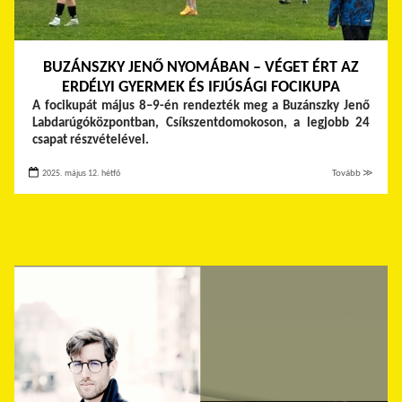
BUZÁNSZKY JENŐ NYOMÁBAN – VÉGET ÉRT AZ
ERDÉLYI GYERMEK ÉS IFJÚSÁGI FOCIKUPA
A focikupát
május
8–
9-
én
rendezték
meg
a
Buzánszky
Jenő
Labdarúgóközpontban,
Csíkszentdomokoson, a
legjobb 24
csapat részvételével.
2025. május 12. hétfő
Tovább ≫