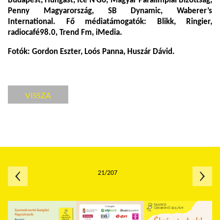
Budapest, Hungast, Ice’N’Go, Magyar Paralimpiai Bizottság,
Penny Magyarország, SB Dynamic, Waberer’s
International. Fő médiatámogatók: Blikk, Ringier,
radiocafé98.0, Trend Fm, iMedia.
Fotók: Gordon Eszter, Loós Panna, Huszár Dávid.
VISSZA
21/207