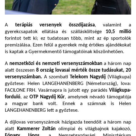
A
terápiás versenyek összdíjazása
, valamint a
gyerekcsapatok ellátása és szállásköltsége
10,5 millió
forintot tett ki; ez tudatosan több, mint az ép sportolók
premizálása. Ezen felül a gyerekek még értékes ajándékokat
is kaptak a Gyermekmentő támogatóinak köszönhetően.
A
nemzetközi és nemzeti versenyszámokban
a három nap
alatt összesen
8 ország
lovasai mérték össze tudásukat, 20
versenyszámban.
A szombati
Telekom Nagydíj
(Világkupa)
győztese: Helen LANGEHANENBERG (Németország), lova:
FACILONE FRH. Vasárnapra is jutott egy parádés
Világkupa-
forduló
, az
OTP
Nagydíj Kűr
, amelynek névadó támogatója
a magyar bank volt. Ennek a számnak is Helen
LANGEHANENBERG lett a győztese.
A díjlovas versenyszámok házigazda teendőit a három nap
alatt
Kammerer Zoltán
olimpiai és világbajnok kajakozó,
Fónagy János
, a Nemzetgazdasági Minisztérium