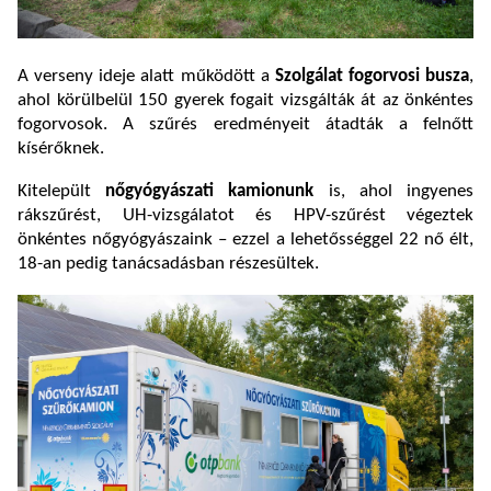
A verseny ideje alatt működött a
Szolgálat fogorvosi busza
,
ahol körülbelül 150 gyerek fogait vizsgálták át az önkéntes
fogorvosok. A szűrés eredményeit átadták a felnőtt
kísérőknek.
Kitelepült
nőgyógyászati kamionunk
is, ahol ingyenes
rákszűrést, UH-vizsgálatot és HPV-szűrést végeztek
önkéntes nőgyógyászaink – ezzel a lehetősséggel 22 nő élt,
18-an pedig tanácsadásban részesültek.