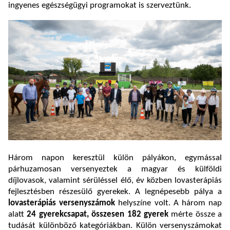
ingyenes egészségügyi programokat is szerveztünk.
Három napon keresztül külön pályákon, egymással
párhuzamosan versenyeztek a magyar és külföldi
díjlovasok, valamint sérüléssel élő, év közben lovasterápiás
fejlesztésben részesülő gyerekek. A legnépesebb pálya a
lovasterápiás versenyszámok
helyszíne volt. A három nap
alatt
24 gyerekcsapat, összesen 182 gyerek
mérte össze a
tudását különböző kategóriákban. Külön versenyszámokat