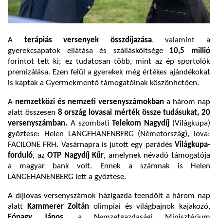
A
terápiás versenyek összdíjazása
, valamint a
gyerekcsapatok ellátása és szállásköltsége
10,5 millió
forintot tett ki; ez tudatosan több, mint az ép sportolók
premizálása. Ezen felül a gyerekek még értékes ajándékokat
is kaptak a Gyermekmentő támogatóinak köszönhetően.
A
nemzetközi és nemzeti versenyszámokban
a három nap
alatt összesen
8 ország
lovasai mérték össze tudásukat, 20
versenyszámban.
A szombati
Telekom Nagydíj
(Világkupa)
győztese: Helen LANGEHANENBERG (Németország), lova:
FACILONE FRH. Vasárnapra is jutott egy parádés
Világkupa-
forduló
, az
OTP
Nagydíj Kűr
, amelynek névadó támogatója
a magyar bank volt. Ennek a számnak is Helen
LANGEHANENBERG lett a győztese.
A díjlovas versenyszámok házigazda teendőit a három nap
alatt
Kammerer Zoltán
olimpiai és világbajnok kajakozó,
Fónagy János
, a Nemzetgazdasági Minisztérium