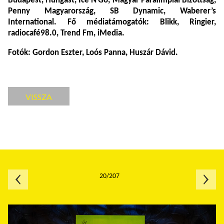
Budapest, Hungast, Ice’N’Go, Magyar Paralimpiai Bizottság,
Penny Magyarország, SB Dynamic, Waberer’s
International. Fő médiatámogatók: Blikk, Ringier,
radiocafé98.0, Trend Fm, iMedia.
Fotók: Gordon Eszter, Loós Panna, Huszár Dávid.
VISSZA
20/207