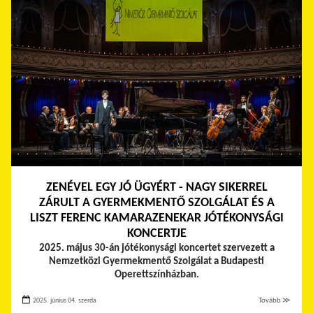
ZENÉVEL EGY JÓ ÜGYÉRT - NAGY SIKERREL
ZÁRULT A GYERMEKMENTŐ SZOLGÁLAT ÉS A
LISZT FERENC KAMARAZENEKAR JÓTÉKONYSÁGI
KONCERTJE
2025. május 30-án jótékonysági koncertet szervezett a
Nemzetközi Gyermekmentő Szolgálat a Budapesti
Operettszínházban.
2025. június 04. szerda
Tovább ≫