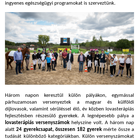
ingyenes egészségügyi programokat is szerveztünk.
Három napon keresztül külön pályákon, egymással
párhuzamosan versenyeztek a magyar és külföldi
díjlovasok, valamint sérüléssel élő, év közben lovasterápiás
fejlesztésben részesülő gyerekek. A legnépesebb pálya a
lovasterápiás versenyszámok
helyszíne volt. A három nap
alatt
24 gyerekcsapat, összesen 182 gyerek
mérte össze a
tudását különböző kategóriákban. Külön versenyszámokat