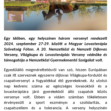
Egy időben, egy helyszínen három versenyt rendezett
2024. szeptember 27-29. között a Magyar Lovasterápia
Szövetség Fóton. A 20. Nemzetközi és Nemzeti Díjlovas
Verseny, Világkupa és Lovasterápiás Verseny védnöke és
támogatója a Nemzetközi Gyermekmentő Szolgálat volt.
Egyedülálló megmérettetésről van szó, hiszen Európában
csak itt szerveznek egyszerre díjlovas Világkupa-fordulót és
csapatversenyt a fogyatékkal élő gyerekeknek. Az utolsó
nap kedvenc száma az egészséges lovasokból és a
lovasterápiára járó gyerekekből álló csapatok közös
versenye volt. Ebben a vidám számban tökéletesen
érvényesült a sport eszménye: a szolidaritás, a
csapatszellem és a tolerancia. A verseny helyszínén