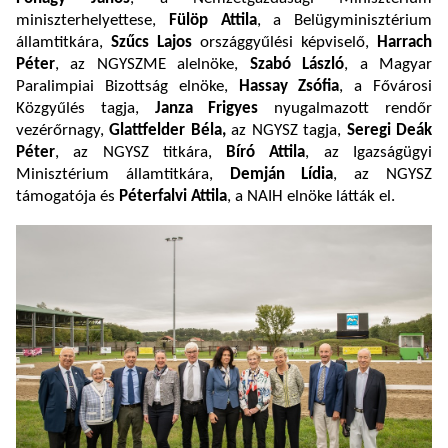
miniszterhelyettese,
Fülöp Attila
, a Belügyminisztérium
államtitkára,
Szűcs Lajos
országgyűlési képviselő,
Harrach
Péter
, az NGYSZME alelnöke,
Szabó László
, a Magyar
Paralimpiai Bizottság elnöke,
Hassay Zsófia
, a Fővárosi
Közgyűlés tagja,
Janza Frigyes
nyugalmazott rendőr
vezérőrnagy,
Glattfelder Béla,
az NGYSZ tagja,
Seregi Deák
Péter
, az NGYSZ titkára,
Bíró Attila
, az Igazságügyi
Minisztérium államtitkára,
Demján Lídia
, az NGYSZ
támogatója és
Péterfalvi Attila
, a NAIH elnöke látták el.