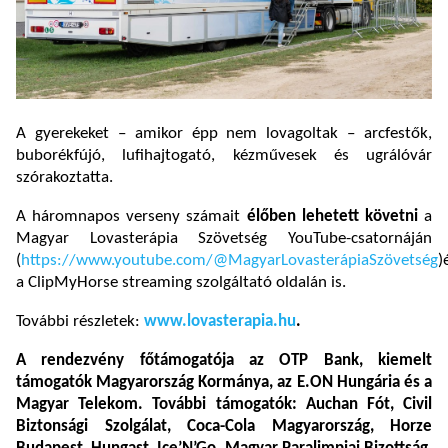
A gyerekeket – amikor épp nem lovagoltak – arcfestők,
buborékfújó, lufihajtogató, kézművesek és ugrálóvár
szórakoztatta.
A háromnapos verseny számait
élőben lehetett követni
a
Magyar Lovasterápia Szövetség YouTube-csatornáján
(
https://www.youtube.com/@MagyarLovasterápiaSzövetség
)
a ClipMyHorse streaming szolgáltató oldalán is.
További részletek:
www.lovasterapia.hu
.
A rendezvény főtámogatója az OTP Bank, kiemelt
támogatók Magyarország Kormánya, az E.ON Hungária és a
Magyar Telekom. További támogatók: Auchan Fót, Civil
Biztonsági Szolgálat, Coca-Cola Magyarország, Horze