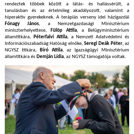
rendeztek többek között a látás- és hallássérült, a
tanulásban és az értelmileg akadályozott, valamint a
hiperaktív gyerekeknek. A terápiás verseny idei házigazdái
Fónagy János
, a Nemzetgazdasági Minisztérium
miniszterhelyettese,
Fülöp Attila
, a Belügyminisztérium
államtitkára,
Péterfalvi Attila
, a Nemzeti Adatvédelmi és
Információszabadság Hatóság elnöke,
Seregi Deák Péter
, az
NGYSZ titkára,
Bíró Attila
, az Igazságügyi Minisztérium
államtitkára és
Demján Lídia
, az NGYSZ támogatója voltak.