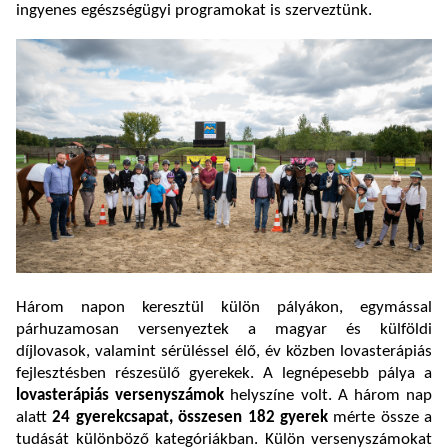
ingyenes egészségügyi programokat is szerveztünk.
Három napon keresztül külön pályákon, egymással
párhuzamosan versenyeztek a magyar és külföldi
díjlovasok, valamint sérüléssel élő, év közben lovasterápiás
fejlesztésben részesülő gyerekek. A legnépesebb pálya a
lovasterápiás versenyszámok
helyszíne volt. A három nap
alatt
24 gyerekcsapat, összesen 182 gyerek
mérte össze a
tudását különböző kategóriákban. Külön versenyszámokat