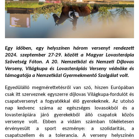
Egy időben, egy helyszínen három versenyt rendezett
2024. szeptember 27-29. között a Magyar Lovasterápia
Szövetség Fóton. A 20. Nemzetközi és Nemzeti Díjlovas
Verseny, Világkupa és Lovasterápiás Verseny védnöke és
támogatója a Nemzetközi Gyermekmentő Szolgálat volt.
Egyedülálló megmérettetésről van szó, hiszen Európában
csak itt szerveznek egyszerre díjlovas Világkupa-fordulót és
csapatversenyt a fogyatékkal élő gyerekeknek. Az utolsó
nap kedvenc száma az egészséges lovasokból és a
lovasterápiára járó gyerekekből álló csapatok közös
versenye volt. Ebben a vidám számban tökéletesen
érvényesült a sport eszménye: a szolidaritás, a
csapatszellem és a tolerancia. A verseny helyszínén