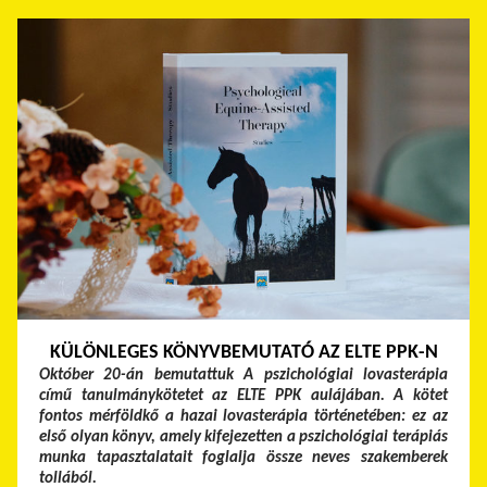
KÜLÖNLEGES KÖNYVBEMUTATÓ AZ ELTE PPK-N
Október 20-án bemutattuk A pszichológiai lovasterápia
című tanulmánykötetet az ELTE PPK aulájában. A kötet
fontos mérföldkő a hazai lovasterápia történetében: ez az
első olyan könyv, amely kifejezetten a pszichológiai terápiás
munka tapasztalatait foglalja össze neves szakemberek
tollából.