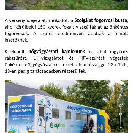
A verseny ideje alatt működött a
Szolgálat fogorvosi busza
,
ahol körülbelül 150 gyerek fogait vizsgálták át az önkéntes
fogorvosok. A szűrés eredményeit átadták a felnőtt
kísérőknek.
Kitelepült
nőgyógyászati kamionunk
is, ahol ingyenes
rákszűrést, UH-vizsgálatot és HPV-szűrést végeztek
önkéntes nőgyógyászaink – ezzel a lehetősséggel 22 nő élt,
18-an pedig tanácsadásban részesültek.