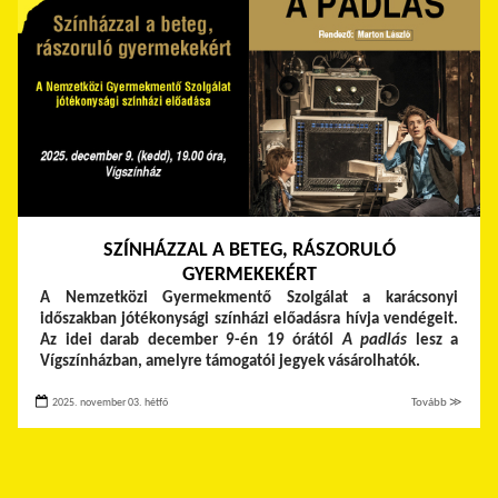
SZÍNHÁZZAL A BETEG, RÁSZORULÓ
GYERMEKEKÉRT
A Nemzetközi Gyermekmentő Szolgálat a karácsonyi
időszakban jótékonysági színházi előadásra hívja vendégeit.
Az idei darab december 9-én 19 órától
A padlás
lesz a
Vígszínházban, amelyre támogatói jegyek vásárolhatók.
2025. november 03. hétfő
Tovább ≫