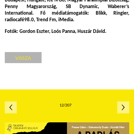
Budapest, Hungast, Ice’N’Go, Magyar Paralimpiai Bizottság,
Penny Magyarország, SB Dynamic, Waberer’s
International. Fő médiatámogatók: Blikk, Ringier,
radiocafé98.0, Trend Fm, iMedia.
Fotók: Gordon Eszter, Loós Panna, Huszár Dávid.
VISSZA
12/207