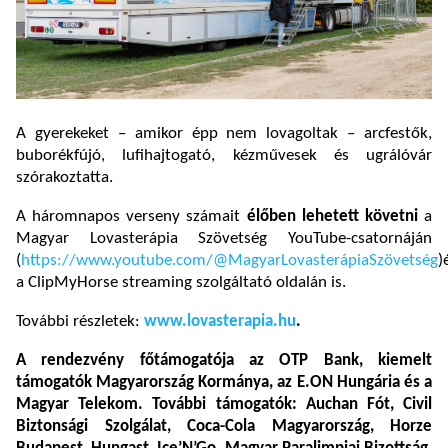
A gyerekeket – amikor épp nem lovagoltak – arcfestők,
buborékfújó, lufihajtogató, kézművesek és ugrálóvár
szórakoztatta.
A háromnapos verseny számait
élőben lehetett követni
a
Magyar Lovasterápia Szövetség YouTube-csatornáján
(
https://www.youtube.com/@MagyarLovasterápiaSzövetség
)
a ClipMyHorse streaming szolgáltató oldalán is.
További részletek:
www.lovasterapia.hu
.
A rendezvény főtámogatója az OTP Bank, kiemelt
támogatók Magyarország Kormánya, az E.ON Hungária és a
Magyar Telekom. További támogatók: Auchan Fót, Civil
Biztonsági Szolgálat, Coca-Cola Magyarország, Horze