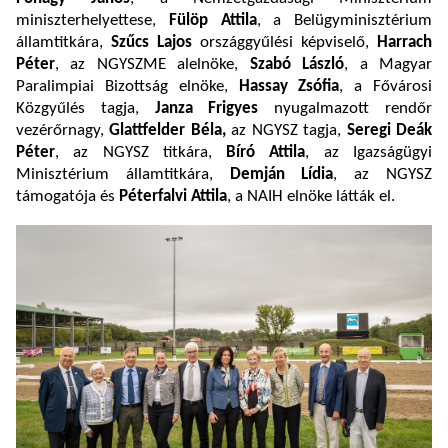
miniszterhelyettese,
Fülöp Attila
, a Belügyminisztérium
államtitkára,
Szűcs Lajos
országgyűlési képviselő,
Harrach
Péter
, az NGYSZME alelnöke,
Szabó László
, a Magyar
Paralimpiai Bizottság elnöke,
Hassay Zsófia
, a Fővárosi
Közgyűlés tagja,
Janza Frigyes
nyugalmazott rendőr
vezérőrnagy,
Glattfelder Béla,
az NGYSZ tagja,
Seregi Deák
Péter
, az NGYSZ titkára,
Bíró Attila
, az Igazságügyi
Minisztérium államtitkára,
Demján Lídia
, az NGYSZ
támogatója és
Péterfalvi Attila
, a NAIH elnöke látták el.