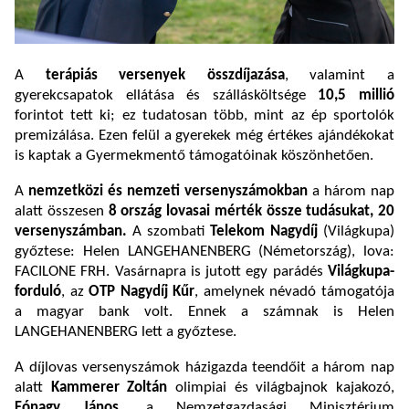
A
terápiás versenyek összdíjazása
, valamint a
gyerekcsapatok ellátása és szállásköltsége
10,5 millió
forintot tett ki; ez tudatosan több, mint az ép sportolók
premizálása. Ezen felül a gyerekek még értékes ajándékokat
is kaptak a Gyermekmentő támogatóinak köszönhetően.
A
nemzetközi és nemzeti versenyszámokban
a három nap
alatt összesen
8 ország
lovasai mérték össze tudásukat, 20
versenyszámban.
A szombati
Telekom Nagydíj
(Világkupa)
győztese: Helen LANGEHANENBERG (Németország), lova:
FACILONE FRH. Vasárnapra is jutott egy parádés
Világkupa-
forduló
, az
OTP
Nagydíj Kűr
, amelynek névadó támogatója
a magyar bank volt. Ennek a számnak is Helen
LANGEHANENBERG lett a győztese.
A díjlovas versenyszámok házigazda teendőit a három nap
alatt
Kammerer Zoltán
olimpiai és világbajnok kajakozó,
Fónagy János
, a Nemzetgazdasági Minisztérium