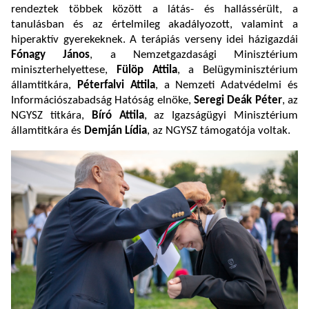
rendeztek többek között a látás- és hallássérült, a
tanulásban és az értelmileg akadályozott, valamint a
hiperaktív gyerekeknek. A terápiás verseny idei házigazdái
Fónagy János
, a Nemzetgazdasági Minisztérium
miniszterhelyettese,
Fülöp Attila
, a Belügyminisztérium
államtitkára,
Péterfalvi Attila
, a Nemzeti Adatvédelmi és
Információszabadság Hatóság elnöke,
Seregi Deák Péter
, az
NGYSZ titkára,
Bíró Attila
, az Igazságügyi Minisztérium
államtitkára és
Demján Lídia
, az NGYSZ támogatója voltak.