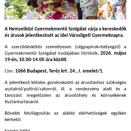
A Nemzetközi Gyermekmentő Szolgálat várja a kereskedők
és árusok jelentkezését az idei Városligeti Gyermeknapra.
A szerződéskötés személyesen (cégpapírok+bélyegző) a
Gyermekmentő Szolgálat irodájában történik,
2026. május
19-én, 10.00-14.00 óra között
.
Cím:
1066 Budapest, Teréz krt. 24., I. emelet/1
.
A jelentkező köteles gondoskodni az árusításhoz szükséges
asztalról/pultról/sátorról, ill. a rendezvény alatt és a
távozást megelőzően az árusítóhely és környékének
tisztántartásáról.
Bővebb felvilágosítás az alábbi elérhetőségek egyikén
kérhető: