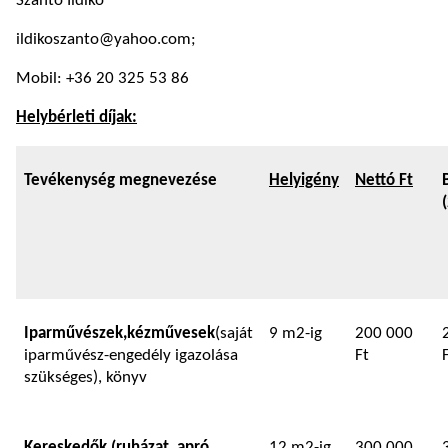
Szántó Ildikó
ildikoszanto@yahoo.com;
Mobil: +36 20 325 53 86
Helybérleti díjak:
Tevékenység megnevezése
Helyigény
Nettó Ft
Iparművészek,
kézművesek
(saját
9 m2-ig
200 000
iparművész-engedély igazolása
Ft
szükséges), könyv
K
ereskedő
k (ruházat, apró
12 m2-ig
300 000