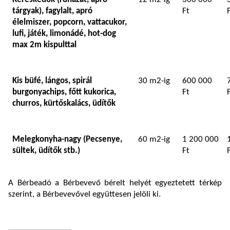
tárgyak), fagylalt, apró
Ft
élelmiszer, popcorn, vattacukor,
lufi, játék, limonádé, hot-dog
max 2m kispulttal
Kis büfé, lángos, spirál
30 m2-ig
600 000
burgonyachips, főtt kukorica,
Ft
churros, kürtőskalács, üdítők
Melegkonyha-nagy (Pecsenye,
60 m2-ig
1 200 000
sültek, üdítők stb.)
Ft
A Bérbeadó a Bérbevevő bérelt helyét egyeztetett térkép
szerint, a Bérbevevővel együttesen jelöli ki.