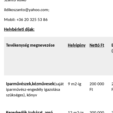
Szántó Ildikó
ildikoszanto@yahoo.com;
Mobil: +36 20 325 53 86
Helybérleti díjak:
Tevékenység megnevezése
Helyigény
Nettó Ft
Iparművészek,
kézművesek
(saját
9 m2-ig
200 000
iparművész-engedély igazolása
Ft
szükséges), könyv
K
ereskedő
k (ruházat, apró
12 m2-ig
300 000