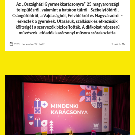
Az „Országházi Gyermekkarácsonyra” 25 magyarországi
településről, valamint a határon túlról - Székelyföldről,
Csángóföldről, a Vajdaságból, Felvidékről és Nagyváradról –
érkeztek a gyerekek.
Utazásuk, szállásuk és étkezésük
költségét a szervezők biztosították. A diákokat népszerű
művészek, előadók karácsonyi műsora szórakoztatta.
2025. december 22. hétfő
Tovább ≫