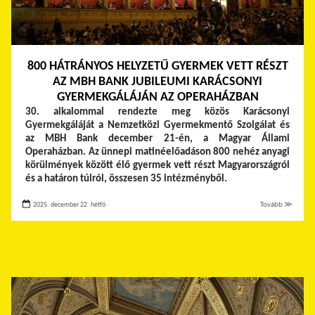
800 HÁTRÁNYOS HELYZETŰ GYERMEK VETT RÉSZT
AZ MBH BANK JUBILEUMI KARÁCSONYI
GYERMEKGÁLÁJÁN AZ OPERAHÁZBAN
30. alkalommal rendezte meg közös Karácsonyi
Gyermekgáláját a Nemzetközi Gyermekmentő Szolgálat és
az MBH Bank december 21-én, a Magyar Állami
Operaházban. Az ünnepi matinéelőadáson 800 nehéz anyagi
körülmények között élő gyermek vett részt Magyarországról
és a határon túlról, összesen 35 intézményből.
2025. december 22. hétfő
Tovább ≫