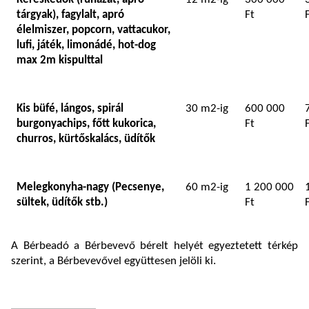
tárgyak), fagylalt, apró
Ft
élelmiszer, popcorn, vattacukor,
lufi, játék, limonádé, hot-dog
max 2m kispulttal
Kis büfé, lángos, spirál
30 m2-ig
600 000
burgonyachips, főtt kukorica,
Ft
churros, kürtőskalács, üdítők
Melegkonyha-nagy (Pecsenye,
60 m2-ig
1 200 000
sültek, üdítők stb.)
Ft
A Bérbeadó a Bérbevevő bérelt helyét egyeztetett térkép
szerint, a Bérbevevővel együttesen jelöli ki.