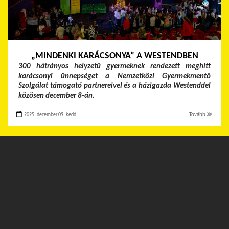
„MINDENKI KARÁCSONYA” A WESTENDBEN
300 hátrányos helyzetű gyermeknek rendezett meghitt
karácsonyi ünnepséget a Nemzetközi Gyermekmentő
Szolgálat támogató partnereivel és a házigazda Westenddel
közösen december 8-án.
2025. december 09. kedd
Tovább ≫