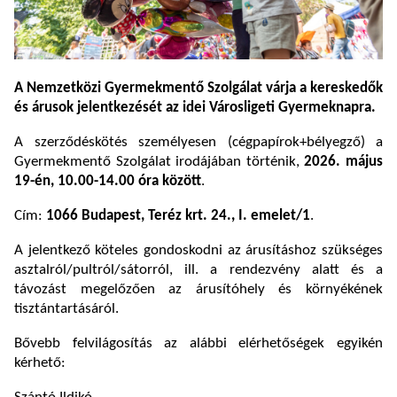
A Nemzetközi Gyermekmentő Szolgálat várja a kereskedők
és árusok jelentkezését az idei Városligeti Gyermeknapra.
A szerződéskötés személyesen (cégpapírok+bélyegző) a
Gyermekmentő Szolgálat irodájában történik,
2026. május
19-én, 10.00-14.00 óra között
.
Cím:
1066 Budapest, Teréz krt. 24., I. emelet/1
.
A jelentkező köteles gondoskodni az árusításhoz szükséges
asztalról/pultról/sátorról, ill. a rendezvény alatt és a
távozást megelőzően az árusítóhely és környékének
tisztántartásáról.
Bővebb felvilágosítás az alábbi elérhetőségek egyikén
kérhető: