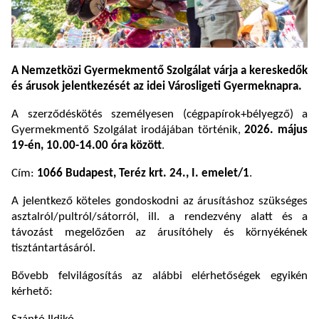
A Nemzetközi Gyermekmentő Szolgálat várja a kereskedők
és árusok jelentkezését az idei Városligeti Gyermeknapra.
A szerződéskötés személyesen (cégpapírok+bélyegző) a
Gyermekmentő Szolgálat irodájában történik,
2026. május
19-én, 10.00-14.00 óra között
.
Cím:
1066 Budapest, Teréz krt. 24., I. emelet/1
.
A jelentkező köteles gondoskodni az árusításhoz szükséges
asztalról/pultról/sátorról, ill. a rendezvény alatt és a
távozást megelőzően az árusítóhely és környékének
tisztántartásáról.
Bővebb felvilágosítás az alábbi elérhetőségek egyikén
kérhető: