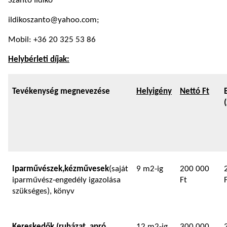
Szántó Ildikó
ildikoszanto@yahoo.com;
Mobil: +36 20 325 53 86
Helybérleti díjak:
Tevékenység megnevezése
Helyigény
Nettó Ft
Iparművészek,
kézművesek
(saját
9 m2-ig
200 000
iparművész-engedély igazolása
Ft
szükséges), könyv
K
ereskedő
k (ruházat, apró
12 m2-ig
300 000