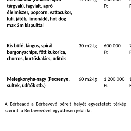
tárgyak), fagylalt, apró
Ft
élelmiszer, popcorn, vattacukor,
lufi, játék, limonádé, hot-dog
max 2m kispulttal
Kis büfé, lángos, spirál
30 m2-ig
600 000
burgonyachips, főtt kukorica,
Ft
churros, kürtőskalács, üdítők
Melegkonyha-nagy (Pecsenye,
60 m2-ig
1 200 000
sültek, üdítők stb.)
Ft
A Bérbeadó a Bérbevevő bérelt helyét egyeztetett térkép
szerint, a Bérbevevővel együttesen jelöli ki.