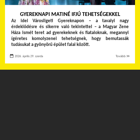
GYEREKNAPI MATINÉ IFJÚ TEHETSÉGEKKEL
Az idei Városligeti Gyereknapon – a tavalyi nagy
érdeklődésre és sikerre való tekintettel – a Magyar Zene
Háza ismét teret ad gyerekeknek és fiataloknak, megannyi
ígéretes komolyzenei tehetségnek, hogy bemutassák
tudásukat a gyönyörű épület falai között.
2026. április 29. szerda
Tovább ≫