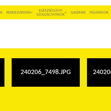
EGÉSZSÉGÜGYI
EK
RENDEZVÉNYEK
GALÉRIÁK
FELHÍVÁSOK
SZOLGÁLTATÁSOK
240206_7498.JPG
24020