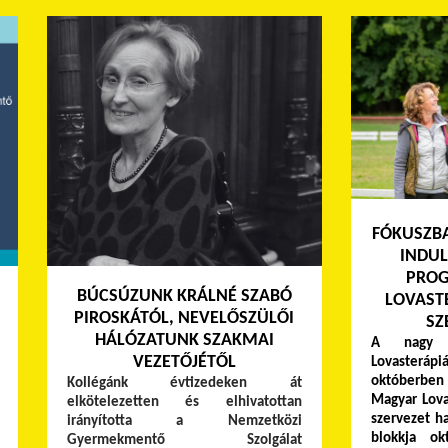
FÓKUSZBA
INDUL
PROG
BÚCSÚZUNK KRÁLNÉ SZABÓ
LOVAST
PIROSKÁTÓL, NEVELŐSZÜLŐI
SZ
HÁLÓZATUNK SZAKMAI
A nagy s
VEZETŐJÉTŐL
Lovaster
októberben
Kollégánk évtizedeken át
Magyar Lova
elkötelezetten és elhivatottan
szervezet h
irányította a Nemzetközi
blokkja o
Gyermekmentő Szolgálat