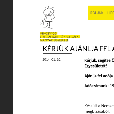
RÓLUNK
HÍR
KÉRJÜK AJÁNLJA FEL
2014. 01. 10.
Kérjük, segítse
Egyesületét!
Ajánlja fel adój
Adószámunk: 1
Készült a Nemze
megbízásából.