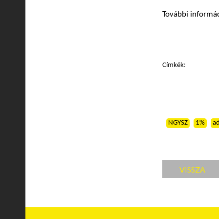
További informá
Címkék:
NGYSZ
1%
a
VISSZA