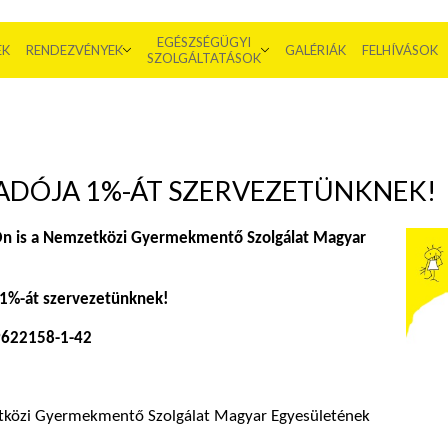
EGÉSZSÉGÜGYI
EK
RENDEZVÉNYEK
GALÉRIÁK
FELHÍVÁSOK
SZOLGÁLTATÁSOK
 ADÓJA 1%-ÁT SZERVEZETÜNKNEK!
 Ön is a Nemzetközi Gyermekmentő Szolgálat Magyar
a 1%-át szervezetünknek!
9622158-1-42
tközi Gyermekmentő Szolgálat Magyar Egyesületének