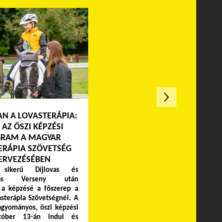
N A LOVASTERÁPIA:
 AZ ŐSZI KÉPZÉSI
RAM A MAGYAR
ERÁPIA SZÖVETSÉG
ERVEZÉSÉBEN
ikerű Díjlovas és
ápiás Verseny után
 a képzésé a főszerep a
sterápia Szövetségnél. A
agyományos, őszi képzési
któber 13-án indul és