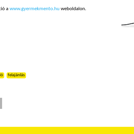
ció a
www.gyermekmento.hu
weboldalon.
dó
felajánlás