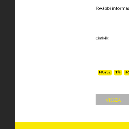
További informá
Címkék:
NGYSZ
1%
a
VISSZA