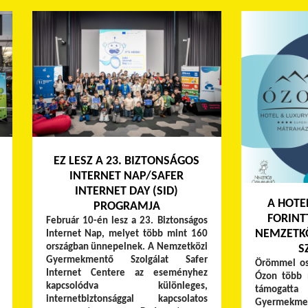
EZ LESZ A 23. BIZTONSÁGOS
INTERNET NAP/SAFER
INTERNET DAY (SID)
A HOTE
PROGRAMJA
FORINT
Február 10-én lesz a 23. Biztonságos
NEMZETK
Internet Nap, melyet több mint 160
országban ünnepelnek. A Nemzetközi
S
Gyermekmentő Szolgálat Safer
Örömmel os
Internet Centere az eseményhez
Ózon több m
kapcsolódva különleges,
támogat
internetbiztonsággal kapcsolatos
Gyermekmen