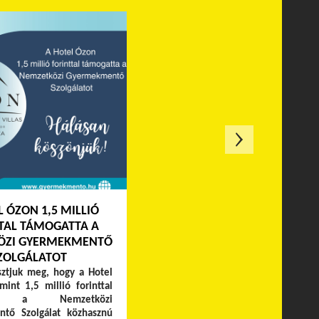
L ÓZON 1,5 MILLIÓ
TAL TÁMOGATTA A
ÖZI GYERMEKMENTŐ
ZOLGÁLATOT
ztjuk meg, hogy a Hotel
int 1,5 millió forinttal
ta a Nemzetközi
tő Szolgálat közhasznú