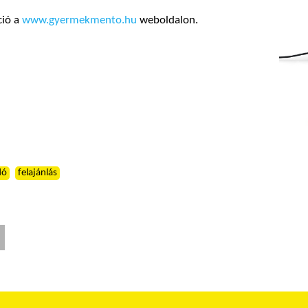
ció a
www.gyermekmento.hu
weboldalon.
dó
felajánlás