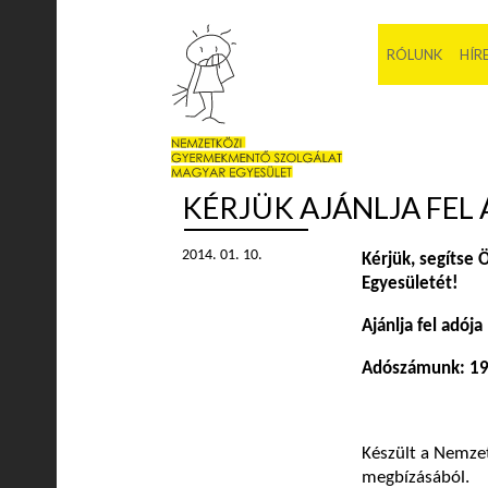
RÓLUNK
HÍR
KÉRJÜK AJÁNLJA FEL
2014. 01. 10.
Kérjük, segítse
Egyesületét!
Ajánlja fel adój
Adószámunk: 1
Készült a Nemze
megbízásából.