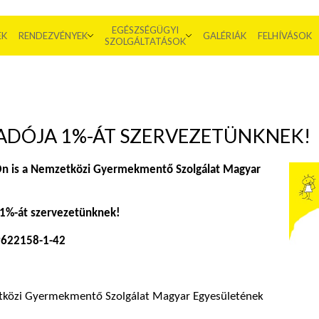
EGÉSZSÉGÜGYI
EK
RENDEZVÉNYEK
GALÉRIÁK
FELHÍVÁSOK
SZOLGÁLTATÁSOK
 ADÓJA 1%-ÁT SZERVEZETÜNKNEK!
 Ön is a Nemzetközi Gyermekmentő Szolgálat Magyar
a 1%-át szervezetünknek!
9622158-1-42
tközi Gyermekmentő Szolgálat Magyar Egyesületének