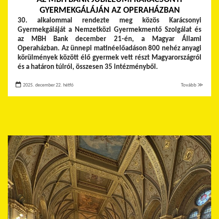
GYERMEKGÁLÁJÁN AZ OPERAHÁZBAN
30. alkalommal rendezte meg közös Karácsonyi
Gyermekgáláját a Nemzetközi Gyermekmentő Szolgálat és
az MBH Bank december 21-én, a Magyar Állami
Operaházban. Az ünnepi matinéelőadáson 800 nehéz anyagi
körülmények között élő gyermek vett részt Magyarországról
és a határon túlról, összesen 35 intézményből.
2025. december 22. hétfő
Tovább ≫