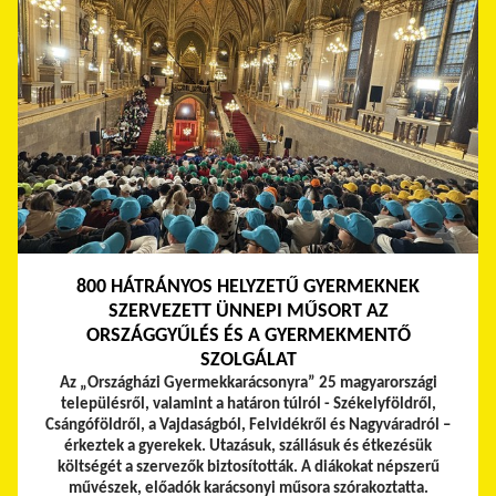
800 HÁTRÁNYOS HELYZETŰ GYERMEKNEK
SZERVEZETT ÜNNEPI MŰSORT AZ
ORSZÁGGYŰLÉS ÉS A GYERMEKMENTŐ
SZOLGÁLAT
Az „Országházi Gyermekkarácsonyra” 25 magyarországi
településről, valamint a határon túlról - Székelyföldről,
Csángóföldről, a Vajdaságból, Felvidékről és Nagyváradról –
érkeztek a gyerekek.
Utazásuk, szállásuk és étkezésük
költségét a szervezők biztosították. A diákokat népszerű
művészek, előadók karácsonyi műsora szórakoztatta.