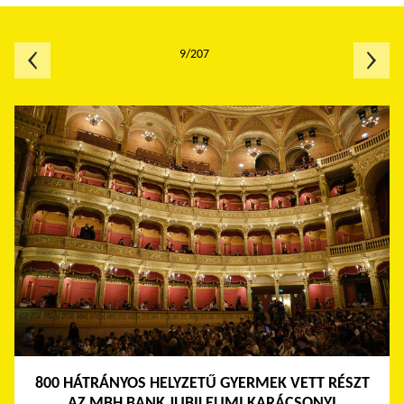
9/207
800 HÁTRÁNYOS HELYZETŰ GYERMEK VETT RÉSZT
AZ MBH BANK JUBILEUMI KARÁCSONYI